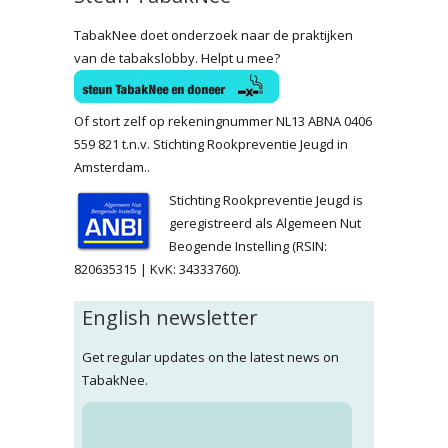
TabakNee doet onderzoek naar de praktijken
van de tabakslobby. Helpt u mee?
Of stort zelf op rekeningnummer NL13 ABNA 0406
559 821 t.n.v. Stichting Rookpreventie Jeugd in
Amsterdam..
Stichting Rookpreventie Jeugd is
geregistreerd als Algemeen Nut
Beogende Instelling (RSIN:
820635315 | KvK: 34333760).
English newsletter
Get regular updates on the latest news on
TabakNee.