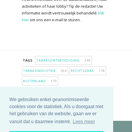
activiteiten of haar lobby? Tip de redactie! Uw
informatie wordt vertrouwelijk behandeld.
Klik
hier
om ons een e-mail te sturen.
TAGS
TABAKSONTMOEDIGING
249
TABAKSINDUSTRIE
504
RECHTSZAAK
178
BUITENLAND
179
INPERKING VERKOOPPUNTEN
98
We gebruiken enkel geanonimiseerde
ANTIROOKBELEID
307
ONDERZOEK
280
cookies voor de statistiek. Als u doorgaat met
MEER TAGS TONEN
het gebruiken van de website, gaan we er
vanuit dat u daarmee instemt.
Lees meer