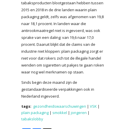
tabaksproducten blootgestaan hebben tussen
2015 en 2018 in de drie landen waarin plain
packaging geldt, zelfs was afgenomen van 19,8
naar 18,1 procent. In landen waar die
antirookmaatregel niet is ingevoerd, was ook
sprake van een daling: van 19,6 naar 17,0
procent. Daaruit blijkt dat de claims van de
industrie niet kloppen: plain packaging zorgt er
niet voor dat rokers zich tot de illegale handel
wenden om sigaretten uit pakjes te gaan roken
waar nog wel merknamen op staan.
Sinds begin deze maand zijn de
gestandaardiseerde verpakkingen ook in
Nederland ingevoerd.
tags:
gezondheidswaarschuwingen
|
VSK
|
plain packaging
|
smokkel
|
jongeren
|
tabakslobby