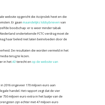
ale website opgericht die Accijnslek heet en die
komsten. Er gaan
maandelijks lobbybrieven
van
dezelfde boodschap: er is weer minder tabak
or Nederland ondertekende FCTC-verdrag moet de
mag haar beleid niet laten beïnvloeden door de
overheid. De resultaten die worden vermeld in het
 media terug te lezen.
er in het
AD
terecht en
op de website van
d in 2016 ongeveer 170 miljoen euro aan
egale handel. Het rapport zegt dat de vier
 750 miljoen euro extra in het laatje van de
rengsten zijn echter met 47 miljoen euro