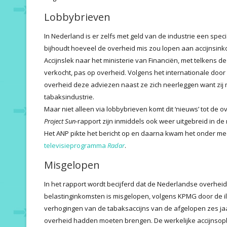
Lobbybrieven
In Nederland is er zelfs met geld van de industrie een speci
bijhoudt hoeveel de overheid mis zou lopen aan accijnsin
Accijnslek naar het ministerie van Financiën, met telkens 
verkocht, pas op overheid. Volgens het internationale do
overheid deze adviezen naast ze zich neerleggen want zij 
tabaksindustrie.
Maar niet alleen via lobbybrieven komt dit ‘nieuws’ tot de 
Project Sun
-rapport zijn inmiddels ook weer uitgebreid in de
Het ANP pikte het bericht op en daarna kwam het onder me
televisieprogramma
Radar
.
Misgelopen
In het rapport wordt becijferd dat de Nederlandse overhei
belastinginkomsten is misgelopen, volgens KPMG door de ill
verhogingen van de tabaksaccijns van de afgelopen zes jaar
overheid hadden moeten brengen. De werkelijke accijnsopb