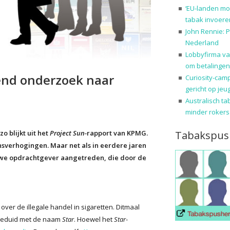
‘EU-landen mo
tabak invoere
John Rennie: P
Nederland
Lobbyfirma va
om betalingen
end onderzoek naar
Curiosity-cam
gericht op jeu
Australisch ta
minder rokers
Tabakspus
o blijkt uit het
Project Sun-
rapport van KPMG.
jnsverhogingen. Maar net als in eerdere jaren
euwe opdrachtgever aangetreden, die door de
ver de illegale handel in sigaretten. Ditmaal
ngeduid met de naam
Star
. Hoewel het
Star
-