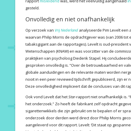
rapport
misleidend
was, werd het veelvuldig aangehaald
i
gesteld.
Onvolledig en niet onafhankelijk
Op verzoek van
Vrij Nederland
analyseerde Pim Levelt een a
waarvan Philip Morris de opdrachtgever was (van 2006 tot
tabaksgigant aan de rapportages). Levelt is oud-president
Wetenschappen (KNAW) en was voorzitter van de commissi
praktijken van psycholoog Diederik Stapel. Hij concludeerde
gesproken onvolledig is. “Over de betrouwbaarheid en valid
globale aanduidingen en de relevante maten worden nerge
nooit in een peer reviewed tijdschrift gepubliceerd, zijn e
Deze onvolledigheid impliceert dat de conclusies van dit ra
Ook vond Levelt dat het
Star
-rapport niet onafhankelijk is. “
het onderzoek.” Zo heeft de fabrikant zelf opdracht gegev
sigarettenwikkels die zijn gebruikt om te bepalen of er spra
onderzoek door derden werd direct door Philip Morris gecont
aangeleverd voor dit rapport. Levelt: ‘Dit staat op gespann