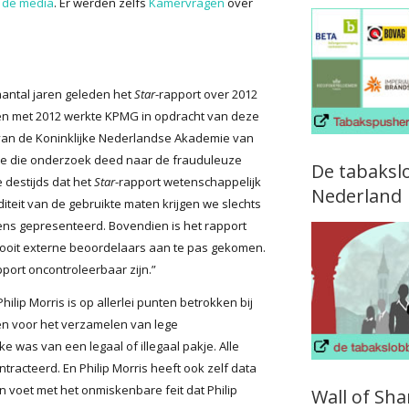
n de media
. Er werden zelfs
Kamervragen
over
antal jaren geleden het
Star
-rapport over 2012
 en met 2012 werkte KPMG in opdracht van deze
 van de Koninklijke Nederlandse Akademie van
e die onderzoek deed naar de frauduleuze
De tabaksl
 destijds dat het
Star
-rapport wetenschappelijk
Nederland
iteit van de gebruikte maten krijgen we slechts
ns gepresenteerd. Bovendien is het rapport
r nooit externe beoordelaars aan te pas gekomen.
pport oncontroleerbaar zijn.”
Philip Morris is op allerlei punten betrokken bij
en voor het verzamelen van lege
ke was van een legaal of illegaal pakje. Alle
racteerd. En Philip Morris heeft ook zelf data
en voet met het onmiskenbare feit dat Philip
Wall of Sh