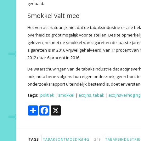
gedaald.
Smokkel valt mee
Het verrast natuurlijk niet dat de tabaksindustrie er alle be
overheid zo groot mogelijk voor te stellen. Des te opmerkelij
geloven, het met de smokkel van sigaretten de laatste jare
sigaretten is in 2016 vrijwel gehalveerd, van 11procent van
2012 naar 6 procent in 2016.
De waarschuwingen van de tabaksindustrie dat accijnsverh
ook, nota bene volgens hun eigen onderzoek, geen hout te
onderzoeksrapport uiteindelijk bestemd is, doet er versta
tags:
politiek
|
smokkel
|
accijns, tabak
|
accijnsverhoging
Share
Facebook
X
TAGS
TABAKSONTMOEDIGING
249
TABAKSINDUSTR