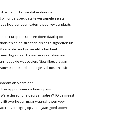
ruikte methodologie dat er door de
rd om onderzoek data te verzamelen en te
eeds heeft er geen externe peerreview plaats
in de Europese Unie en doen daarbij ook
nbakken en op straat en als deze sigaretten uit
Maar in de huidige wereld is het heel
ie een dagje naar Antwerpen gaat, daar een
an het pakje weggooien. Niets illegaals aan,
e rammelende methodologie, vol met onjuiste
sparant als voordien.”
t Sun
-rapport weer de boer op om
 de Wereldgezondheidsorganisatie WHO de meest
ie blijft overheden maar waarschuwen voor
 accijnsverhoging op zoek gaan goedkopere,