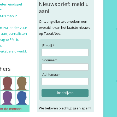
Nieuwsbrief: meld u
eten eindspel
n’
aan!
MI’s man in
Ontvang elke twee weken een
overzicht van het laatste nieuws
n PMI onder vuur
 aan journalisten
op TabakNee.
pagne PMI is
gd
E-mail *
baksbeleid werkt:
Voornaam
hers
Achternaam
Inschrijven
We beloven plechtig: geen spam!