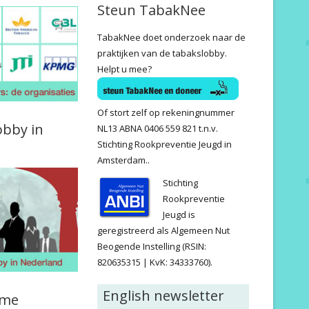
Steun TabakNee
TabakNee doet onderzoek naar de
praktijken van de tabakslobby.
Helpt u mee?
Of stort zelf op rekeningnummer
obby in
NL13 ABNA 0406 559 821 t.n.v.
Stichting Rookpreventie Jeugd in
Amsterdam..
Stichting
Rookpreventie
Jeugd is
geregistreerd als Algemeen Nut
Beogende Instelling (RSIN:
820635315 | KvK: 34333760).
English newsletter
ame