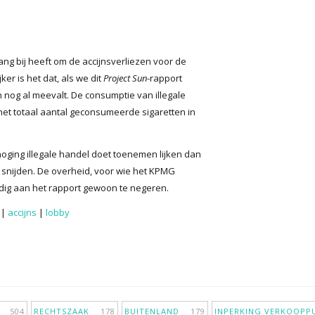
lang bij heeft om de accijnsverliezen voor de
ker is het dat, als we dit
Project Sun
-rapport
n nog al meevalt. De consumptie van illegale
 het totaal aantal geconsumeerde sigaretten in
oging illegale handel doet toenemen lijken dan
 snijden. De overheid, voor wie het KPMG
ndig aan het rapport gewoon te negeren.
|
accijns
|
lobby
IE
504
RECHTSZAAK
178
BUITENLAND
179
INPERKING VERKOOP