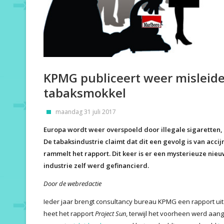
KPMG publiceert weer misleid
tabaksmokkel
maandag 31 juli 2017
Europa wordt weer overspoeld door illegale sigaretten, z
De tabaksindustrie claimt dat dit een gevolg is van acci
rammelt het rapport. Dit keer is er een mysterieuze ni
industrie zelf werd gefinancierd.
Door de webredactie
Ieder jaar brengt consultancy bureau KPMG een rapport uit o
heet het rapport
Project Sun
, terwijl het voorheen werd aa