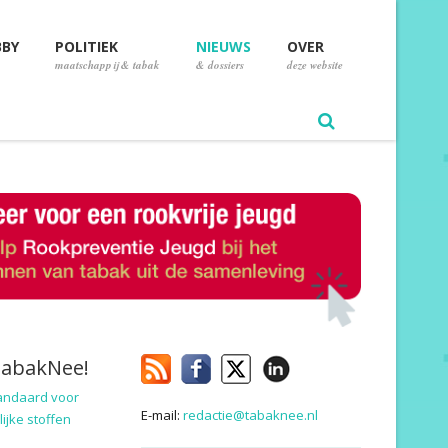
BBY
POLITIEK
NIEUWS
OVER
maatschappij & tabak
& dossiers
deze website
TabakNee!
andaard voor
E-mail:
redactie@tabaknee.nl
ijke stoffen