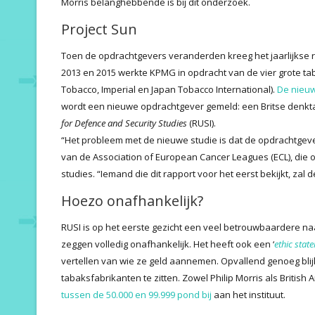
Morris belanghebbende is bij dit onderzoek.
Project Sun
Toen de opdrachtgevers veranderden kreeg het jaarlijkse
2013 en 2015 werkte KPMG in opdracht van de vier grote tab
Tobacco, Imperial en Japan Tobacco International).
De nieuw
wordt een nieuwe opdrachtgever gemeld: een Britse denk
for Defence and Security Studies
(RUSI).
“Het probleem met de nieuwe studie is dat de opdrachtgevers
van de Association of European Cancer Leagues (ECL), di
studies. “Iemand die dit rapport voor het eerst bekijkt, zal d
Hoezo onafhankelijk?
RUSI is op het eerste gezicht een veel betrouwbaardere n
zeggen volledig onafhankelijk. Het heeft ook een ‘
ethic stat
vertellen van wie ze geld aannemen. Opvallend genoeg bli
tabaksfabrikanten te zitten. Zowel Philip Morris als Britis
tussen de 50.000 en 99.999 pond bij
aan het instituut.