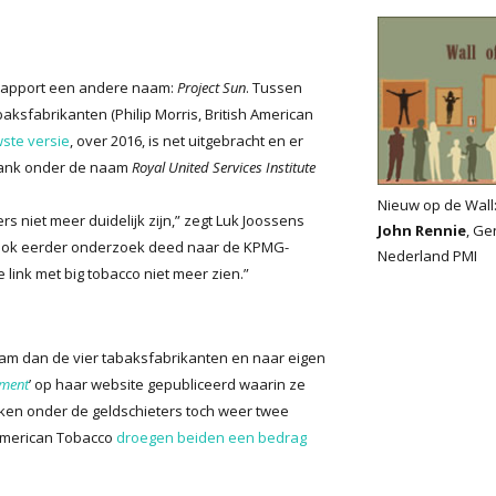
 rapport een andere naam:
Project Sun
. Tussen
aksfabrikanten (Philip Morris, British American
ste versie
, over 2016, is net uitgebracht en er
tank onder de naam
Royal United Services Institute
Nieuw op de Wall
 niet meer duidelijk zijn,” zegt Luk Joossens
John Rennie
, Ge
e ook eerder onderzoek deed naar de KPMG-
Nederland PMI
e link met big tobacco niet meer zien.”
aam dan de vier tabaksfabrikanten en naar eigen
ement
’ op haar website gepubliceerd waarin ze
jken onder de geldschieters toch weer twee
h American Tobacco
droegen beiden een bedrag