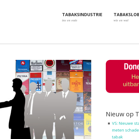
TABAKSINDUSTRIE
TABAKSLO
ins en outs
wie en wat
Nieuw op 
VS: Nieuwe st
meten schadel
tabak