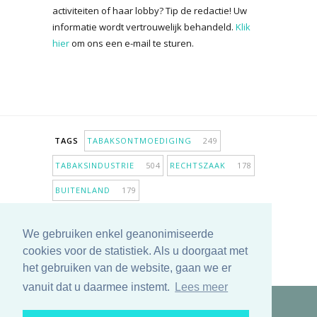
activiteiten of haar lobby? Tip de redactie! Uw
informatie wordt vertrouwelijk behandeld.
Klik
hier
om ons een e-mail te sturen.
TAGS
TABAKSONTMOEDIGING
249
TABAKSINDUSTRIE
504
RECHTSZAAK
178
BUITENLAND
179
INPERKING VERKOOPPUNTEN
98
We gebruiken enkel geanonimiseerde
ANTIROOKBELEID
307
ONDERZOEK
280
cookies voor de statistiek. Als u doorgaat met
MEER TAGS TONEN
het gebruiken van de website, gaan we er
vanuit dat u daarmee instemt.
Lees meer
Copyright © 2025 TabakNee - Rookpreventie Jeugd