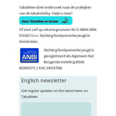
TabakNee doet onderzoek naar de praktijken
van de tabakslobby. Helpt u mee?
Of stort zelf op rekeningnummer NL13 ABNA 0406
559 821 t.n.v. Stichting Rookpreventie Jeugd in
Amsterdam..
Stichting Rookpreventie Jeugd is
geregistreerd als Algemeen Nut
Beogende Instelling (RSIN:
820635315 | KvK: 34333760).
English newsletter
Get regular updates on the latest news on
TabakNee.