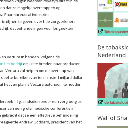
reven krijgen waarvan royalty’s direct in de
en dat ze mogelijk overstappen op
a Pharmaceutical Industries.
ichtlijnen te geven over hoe zorgverleners
rijf, dat behandelingen voor longziekten
De tabaksl
Nederland
van Vectura in handen. Volgens de
an het bedrijf
om uit te breiden naar producten
 van Vectura zal helpen om de overstap van
 doel te bereiken van ten minste 1 miljard dollar
 dat het van plan is Vectura autonoom te houden
derzoek – ligt sindsdien onder een vergrootglas.
sor van een grote medische conferentie in
n gebracht dat ze een effectieve behandeling
Wall of Sh
, reageerde Andrew Goddard, president van het