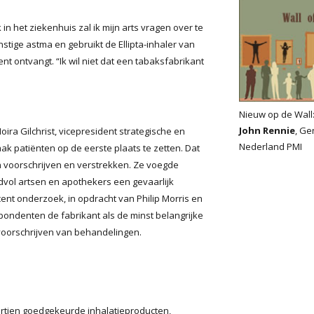
 in het ziekenhuis zal ik mijn arts vragen over te
ernstige astma en gebruikt de Ellipta-inhaler van
nt ontvangt. “Ik wil niet dat een tabaksfabrikant
Nieuw op de Wall
John Rennie
, Ge
ira Gilchrist, vicepresident strategische en
Nederland PMI
ak patiënten op de eerste plaats te zetten. Dat
n voorschrijven en verstrekken. Ze voegde
vol artsen en apothekers een gevaarlijk
nt onderzoek, in opdracht van Philip Morris en
pondenten de fabrikant als de minst belangrijke
voorschrijven van behandelingen.
dertien goedgekeurde inhalatieproducten,