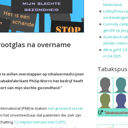
Nederland
Lobbyfirma va
om betalingen
Curiosity-cam
gericht op jeu
Australisch ta
rootglas na overname
minder rokers
Altria gaf € 2,
in Q4 2025
Tabakspus
n te willen overstappen op inhaleermedicijnen
baksfabrikant Philip Morris het bedrijf heeft
eert van mijn slechte gezondheid.”
nternational (PMI) te maken
met groeiend verzet
en het onverteerbaar dat patiënten die ziek zijn
chatting
1,2 miljoen mensen met COPD
,