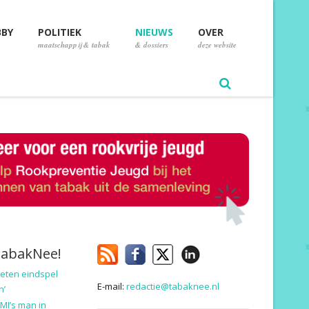
BBY
POLITIEK
NIEUWS
OVER
maatschappij & tabak
& dossiers
deze website
TabakNee!
eten eindspel
E-mail:
redactie@tabaknee.nl
n’
MI’s man in