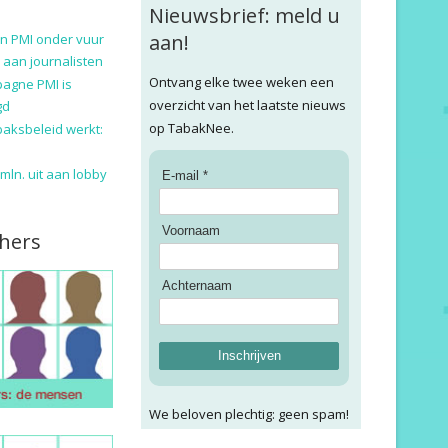
Nieuwsbrief: meld u
aan!
n PMI onder vuur
 aan journalisten
Ontvang elke twee weken een
pagne PMI is
overzicht van het laatste nieuws
gd
op TabakNee.
baksbeleid werkt:
9 mln. uit aan lobby
E-mail *
Voornaam
hers
Achternaam
Inschrijven
We beloven plechtig: geen spam!