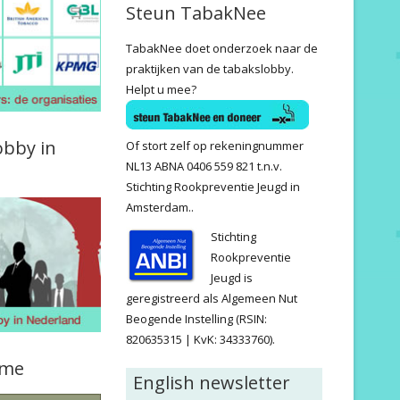
Steun TabakNee
TabakNee doet onderzoek naar de
praktijken van de tabakslobby.
Helpt u mee?
obby in
Of stort zelf op rekeningnummer
NL13 ABNA 0406 559 821 t.n.v.
Stichting Rookpreventie Jeugd in
Amsterdam..
Stichting
Rookpreventie
Jeugd is
geregistreerd als Algemeen Nut
Beogende Instelling (RSIN:
820635315 | KvK: 34333760).
ame
English newsletter