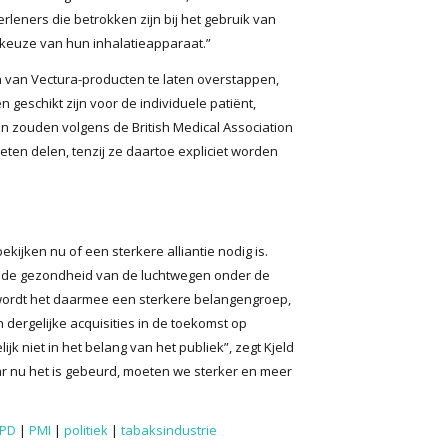
rleners die betrokken zijn bij het gebruik van
 keuze van hun inhalatieapparaat.”
 van Vectura-producten te laten overstappen,
 geschikt zijn voor de individuele patiënt,
en zouden volgens de British Medical Association
ten delen, tenzij ze daartoe expliciet worden
ijken nu of een sterkere alliantie nodig is.
or de gezondheid van de luchtwegen onder de
ordt het daarmee een sterkere belangengroep,
dergelijke acquisities in de toekomst op
k niet in het belang van het publiek”, zegt Kjeld
r nu het is gebeurd, moeten we sterker en meer
PD
|
PMI
|
politiek
|
tabaksindustrie