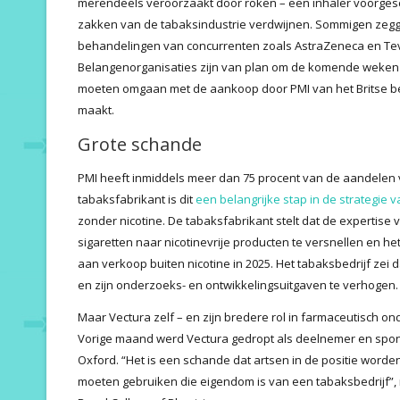
merendeels veroorzaakt door roken – een inhaler voorgesch
zakken van de tabaksindustrie verdwijnen. Sommigen zegg
behandelingen van concurrenten zoals AstraZeneca en Tev
Belangenorganisaties zijn van plan om de komende weken r
moeten omgaan met de aankoop door PMI van het Britse bed
maakt.
Grote schande
PMI heeft inmiddels meer dan 75 procent van de aandelen 
tabaksfabrikant is dit
een belangrijke stap in de strategie v
zonder nicotine. De tabaksfabrikant stelt dat de expertise
sigaretten naar nicotinevrije producten te versnellen en het
aan verkoop buiten nicotine in 2025. Het tabaksbedrijf zei
en zijn onderzoeks- en ontwikkelingsuitgaven te verhogen.
Maar Vectura zelf – en zijn bredere rol in farmaceutisch on
Vorige maand werd Vectura gedropt als deelnemer en spon
Oxford. “Het is een schande dat artsen in de positie worde
moeten gebruiken die eigendom is van een tabaksbedrijf”