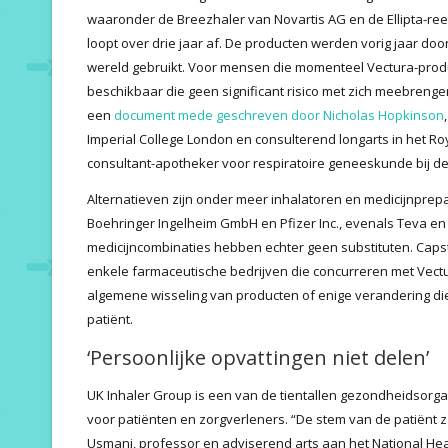
waaronder de Breezhaler van Novartis AG en de Ellipta-re
loopt over drie jaar af. De producten werden vorig jaar do
wereld gebruikt. Voor mensen die momenteel Vectura-produ
beschikbaar die geen significant risico met zich meebrengen 
een
document mede geschreven door Nicholas Hopkinson
Imperial College London en consulterend longarts in het Ro
consultant-apotheker voor respiratoire geneeskunde bij de
Alternatieven zijn onder meer inhalatoren en medicijnpre
Boehringer Ingelheim GmbH en Pfizer Inc., evenals Teva en
medicijncombinaties hebben echter geen substituten. Capst
enkele farmaceutische bedrijven die concurreren met Vectur
algemene wisseling van producten of enige verandering d
patiënt.
‘Persoonlijke opvattingen niet delen’
UK Inhaler Group is een van de tientallen gezondheidsorgan
voor patiënten en zorgverleners. “De stem van de patiënt za
Usmani, professor en adviserend arts aan het National Heart