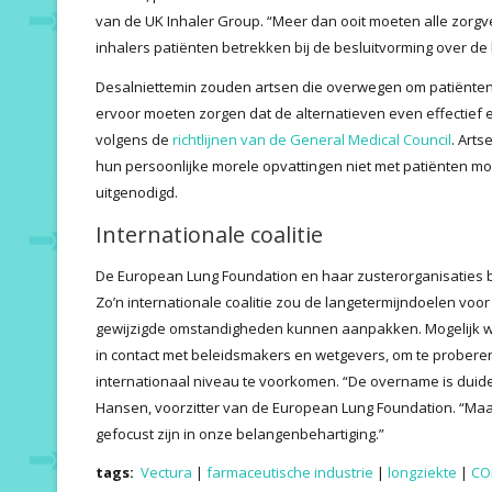
van de UK Inhaler Group. “Meer dan ooit moeten alle zorgve
inhalers patiënten betrekken bij de besluitvorming over de
Desalniettemin zouden artsen die overwegen om patiënten
ervoor moeten zorgen dat de alternatieven even effectief en
volgens de
richtlijnen van de General Medical Council
. Arts
hun persoonlijke morele opvattingen niet met patiënten moe
uitgenodigd.
Internationale coalitie
De European Lung Foundation en haar zusterorganisaties bek
Zo’n internationale coalitie zou de langetermijndoelen vo
gewijzigde omstandigheden kunnen aanpakken. Mogelijk w
in contact met beleidsmakers en wetgevers, om te proberen 
internationaal niveau te voorkomen. “De overname is duidelij
Hansen, voorzitter van de European Lung Foundation. “Maa
gefocust zijn in onze belangenbehartiging.”
tags:
Vectura
|
farmaceutische industrie
|
longziekte
|
CO