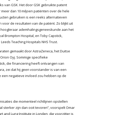
eks van GSK. Het door GSK gebruikte patent
or meer dan 10 miljoen patiënten over de hele
cten gebruiken is een reeks alternatieven
voor de resultaten van de patiënt. Zo blijkt uit
, hoogleraar ademhalingsgeneeskunde aan het
yal Brompton Hospital, en Toby Capstick,
 Leeds Teaching Hospitals NHS Trust.
paraten gemaakt door AstraZeneca, het Duitse
 Orion Oyj. Sommige specifieke
ick, die financiering heeft ontvangen van
a, zei dat hij geen voorstander is van een
ie een negatieve invloed zou hebben op de
isaties die momenteel richtlijnen opstellen
l sterker zijn dan ooit tevoren”, voorspelt Omar
 and Lung Institute in Londen, die voorzitter is