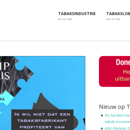
TABAKSINDUSTRIE
TABAKSLO
ins en outs
wie en wat
Nieuw op 
‘EU-landen mo
tabak invoere
John Rennie: P