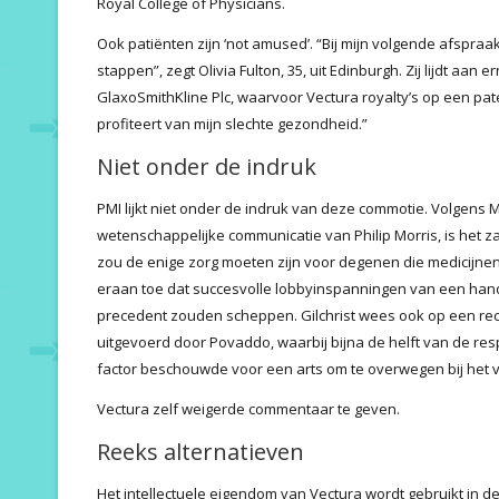
Royal College of Physicians.
Ook patiënten zijn ‘not amused’. “Bij mijn volgende afspraak
stappen”, zegt Olivia Fulton, 35, uit Edinburgh. Zij lijdt aan 
GlaxoSmithKline Plc, waarvoor Vectura royalty’s op een pate
profiteert van mijn slechte gezondheid.”
Niet onder de indruk
PMI lijkt niet onder de indruk van deze commotie. Volgens Mo
wetenschappelijke communicatie van Philip Morris, is het za
zou de enige zorg moeten zijn voor degenen die medicijne
eraan toe dat succesvolle lobbyinspanningen van een hand
precedent zouden scheppen. Gilchrist wees ook op een rece
uitgevoerd door Povaddo, waarbij bijna de helft van de res
factor beschouwde voor een arts om te overwegen bij het 
Vectura zelf weigerde commentaar te geven.
Reeks alternatieven
Het intellectuele eigendom van Vectura wordt gebruikt in 