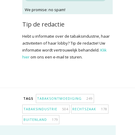
We promise: no spam!
Tip de redactie
Hebt u informatie over de tabaksindustrie, haar
activiteiten of haar lobby? Tip de redactie! Uw
informatie wordt vertrouwelijk behandeld.
Klik
hier
om ons een e-mail te sturen.
TAGS
TABAKSONTMOEDIGING
249
TABAKSINDUSTRIE
504
RECHTSZAAK
178
BUITENLAND
179
INPERKING VERKOOPPUNTEN
98