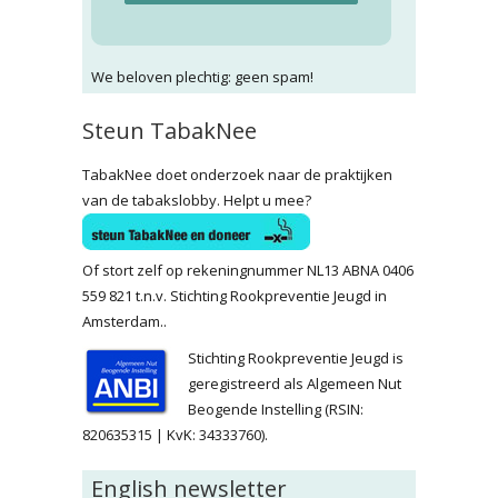
We beloven plechtig: geen spam!
Steun TabakNee
TabakNee doet onderzoek naar de praktijken
van de tabakslobby. Helpt u mee?
Of stort zelf op rekeningnummer NL13 ABNA 0406
559 821 t.n.v. Stichting Rookpreventie Jeugd in
Amsterdam..
Stichting Rookpreventie Jeugd is
geregistreerd als Algemeen Nut
Beogende Instelling (RSIN:
820635315 | KvK: 34333760).
English newsletter