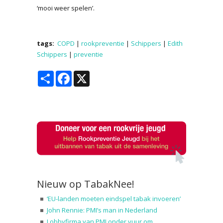
‘mooi weer spelen’.
tags:
COPD
|
rookpreventie
|
Schippers
|
Edith
Schippers
|
preventie
Share
Facebook
X
Nieuw op TabakNee!
‘EU-landen moeten eindspel tabak invoeren’
John Rennie: PMI’s man in Nederland
Lobbyfirma van PMI onder vuur om