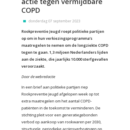
actie tegen vermijdbare
COPD
donderdag 07 september 2023
Rookpreventie Jeugd roept politieke partijen
op om in hun verkiezingsprogramma’s
maatregelen te nemen om de longziekte COPD
tegen te gaan. 1,3 miljoen Nederlanders lijden
aan de ziekte, die jaarlijks 10.000 sterfgevallen
veroorzaakt.
Door de webredactie
In een brief aan politieke partijen riep
Rookpreventie Jeugd afgelopen week op tot
extra maatregelen om het aantal COPD-
patiënten in de toekomst te verminderen. De
stichting pleit voor een generatiegebonden
verbod op aankoop van rookwaren per 2030,
structurele, periodieke accijnsverhogingen op