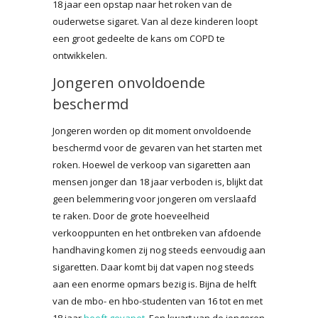
18 jaar een opstap naar het roken van de
ouderwetse sigaret. Van al deze kinderen loopt
een groot gedeelte de kans om COPD te
ontwikkelen.
Jongeren onvoldoende
beschermd
Jongeren worden op dit moment onvoldoende
beschermd voor de gevaren van het starten met
roken. Hoewel de verkoop van sigaretten aan
mensen jonger dan 18 jaar verboden is, blijkt dat
geen belemmering voor jongeren om verslaafd
te raken. Door de grote hoeveelheid
verkooppunten en het ontbreken van afdoende
handhaving komen zij nog steeds eenvoudig aan
sigaretten. Daar komt bij dat vapen nog steeds
aan een enorme opmars bezig is. Bijna de helft
van de mbo- en hbo-studenten van 16 tot en met
18 jaar
heeft gevapet
. Een kwart van de jongeren