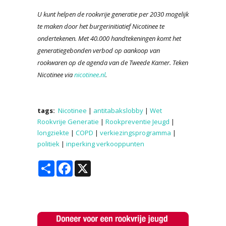
U kunt helpen de rookvrije generatie per 2030 mogelijk
te maken door het burgerinitiatief Nicotinee te
ondertekenen. Met 40.000 handtekeningen komt het
generatiegebonden verbod op aankoop van
rookwaren op de agenda van de Tweede Kamer. Teken
Nicotinee via
nicotinee.nl
.
tags:
Nicotinee
|
antitabakslobby
|
Wet
Rookvrije Generatie
|
Rookpreventie Jeugd
|
longziekte
|
COPD
|
verkiezingsprogramma
|
politiek
|
inperking verkooppunten
Share
Facebook
X