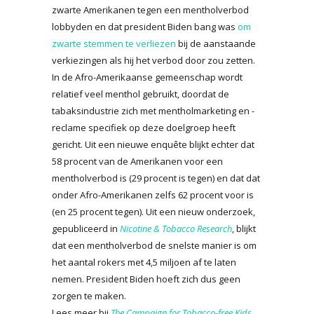
zwarte Amerikanen tegen een mentholverbod
lobbyden en dat president Biden bang was
om
zwarte stemmen te verliezen
bij de aanstaande
verkiezingen als hij het verbod door zou zetten.
In de Afro-Amerikaanse gemeenschap wordt
relatief veel menthol gebruikt, doordat de
tabaksindustrie zich met mentholmarketing en -
reclame specifiek op deze doelgroep heeft
gericht. Uit een nieuwe enquête blijkt echter dat
58 procent van de Amerikanen voor een
mentholverbod is (29 procent is tegen) en dat dat
onder Afro-Amerikanen zelfs 62 procent voor is
(en 25 procent tegen). Uit een nieuw onderzoek,
gepubliceerd in
Nicotine & Tobacco Research
, blijkt
dat een mentholverbod de snelste manier is om
het aantal rokers met 4,5 miljoen af te laten
nemen. President Biden hoeft zich dus geen
zorgen te maken.
Lees meer bij
The Campaign for Tobacco-free Kids