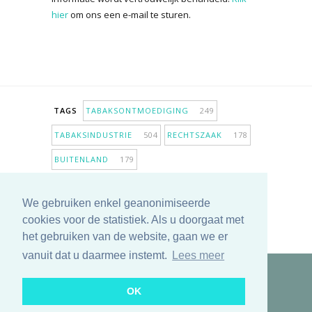
hier
om ons een e-mail te sturen.
TAGS
TABAKSONTMOEDIGING
249
TABAKSINDUSTRIE
504
RECHTSZAAK
178
BUITENLAND
179
INPERKING VERKOOPPUNTEN
98
We gebruiken enkel geanonimiseerde
ANTIROOKBELEID
307
ONDERZOEK
280
cookies voor de statistiek. Als u doorgaat met
MEER TAGS TONEN
het gebruiken van de website, gaan we er
vanuit dat u daarmee instemt.
Lees meer
Copyright © 2025 TabakNee - Rookpreventie Jeugd
OK