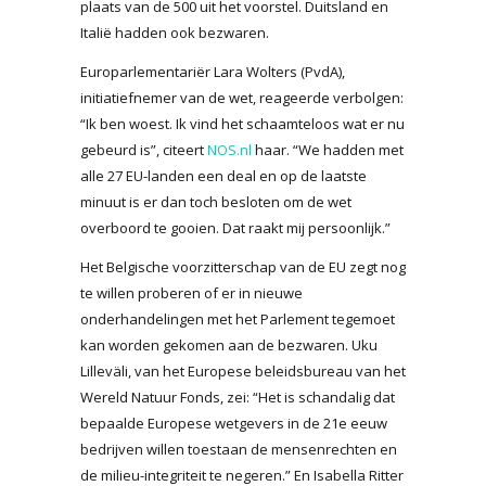
plaats van de 500 uit het voorstel. Duitsland en
Italië hadden ook bezwaren.
Europarlementariër Lara Wolters (PvdA),
initiatiefnemer van de wet, reageerde verbolgen:
“Ik ben woest. Ik vind het schaamteloos wat er nu
gebeurd is”, citeert
NOS.nl
haar. “We hadden met
alle 27 EU-landen een deal en op de laatste
minuut is er dan toch besloten om de wet
overboord te gooien. Dat raakt mij persoonlijk.”
Het Belgische voorzitterschap van de EU zegt nog
te willen proberen of er in nieuwe
onderhandelingen met het Parlement tegemoet
kan worden gekomen aan de bezwaren. Uku
Lilleväli, van het Europese beleidsbureau van het
Wereld Natuur Fonds, zei: “Het is schandalig dat
bepaalde Europese wetgevers in de 21e eeuw
bedrijven willen toestaan de mensenrechten en
de milieu-integriteit te negeren.” En Isabella Ritter