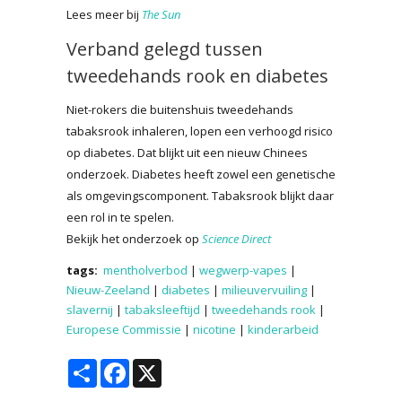
Lees meer bij
The Sun
Verband gelegd tussen
tweedehands rook en diabetes
Niet-rokers die buitenshuis tweedehands
tabaksrook inhaleren, lopen een verhoogd risico
op diabetes. Dat blijkt uit een nieuw Chinees
onderzoek. Diabetes heeft zowel een genetische
als omgevingscomponent. Tabaksrook blijkt daar
een rol in te spelen.
Bekijk het onderzoek op
Science Direct
tags:
mentholverbod
|
wegwerp-vapes
|
Nieuw-Zeeland
|
diabetes
|
milieuvervuiling
|
slavernij
|
tabaksleeftijd
|
tweedehands rook
|
Europese Commissie
|
nicotine
|
kinderarbeid
Share
Facebook
X