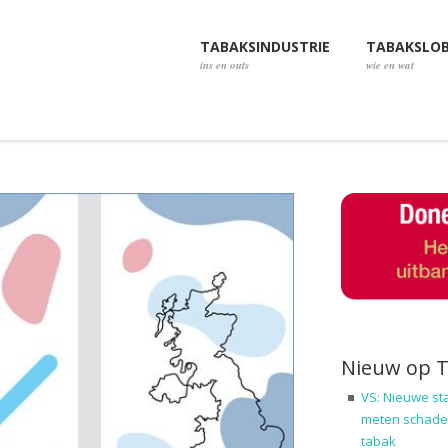
TABAKSINDUSTRIE
TABAKSLO
ins en outs
wie en wat
Nieuw op 
VS: Nieuwe st
meten schadel
tabak