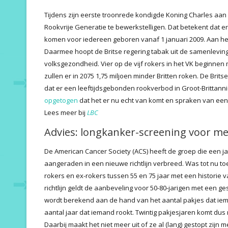
Tijdens zijn eerste troonrede kondigde Koning Charles aa
Rookvrije Generatie te bewerkstelligen. Dat betekent dat 
komen voor iedereen geboren vanaf 1 januari 2009. Aan h
Daarmee hoopt de Britse regering tabak uit de samenleving
volksgezondheid. Vier op de vijf rokers in het VK beginnen
zullen er in 2075 1,75 miljoen minder Britten roken. De Brit
dat er een leeftijdsgebonden rookverbod in Groot-Britta
opgetogen
dat het er nu echt van komt en spraken van een 
Lees meer bij
LBC
Advies: longkanker-screening voor me
De American Cancer Society (ACS) heeft de groep die een j
aangeraden in een nieuwe richtlijn verbreed. Was tot nu to
rokers en ex-rokers tussen 55 en 75 jaar met een historie v
richtlijn geldt de aanbeveling voor 50-80-jarigen met een g
wordt berekend aan de hand van het aantal pakjes dat iem
aantal jaar dat iemand rookt. Twintig pakjesjaren komt dus 
Daarbij maakt het niet meer uit of ze al (lang) gestopt zij