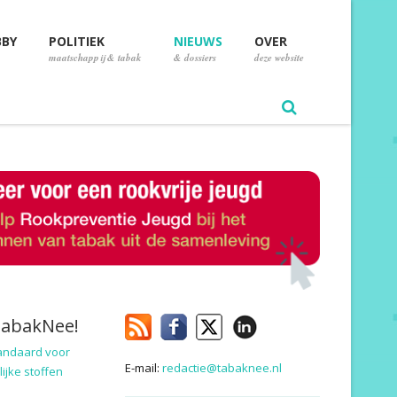
BBY
POLITIEK
NIEUWS
OVER
maatschappij & tabak
& dossiers
deze website
TabakNee!
andaard voor
E-mail:
redactie@tabaknee.nl
ijke stoffen