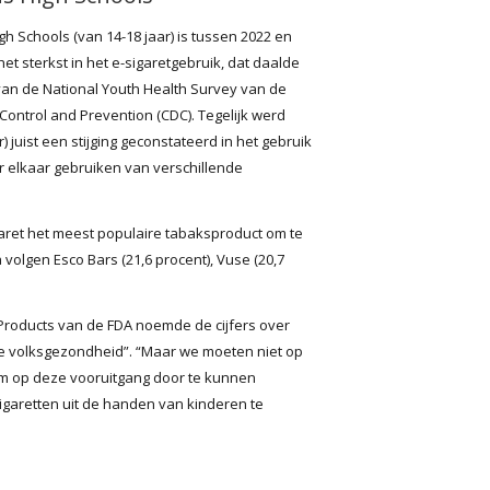
 Schools (van 14-18 jaar) is tussen 2022 en
t sterkst in het e-sigaretgebruik, dat daalde
e van de National Youth Health Survey van de
Control and Prevention (CDC). Tegelijk werd
) juist een stijging geconstateerd in het gebruik
r elkaar gebruiken van verschillende
igaret het meest populaire tabaksproduct om te
 volgen Esco Bars (21,6 procent), Vuse (20,7
 Products van de FDA noemde de cijfers over
e volksgezondheid”. “Maar we moeten niet op
m op deze vooruitgang door te kunnen
-sigaretten uit de handen van kinderen te