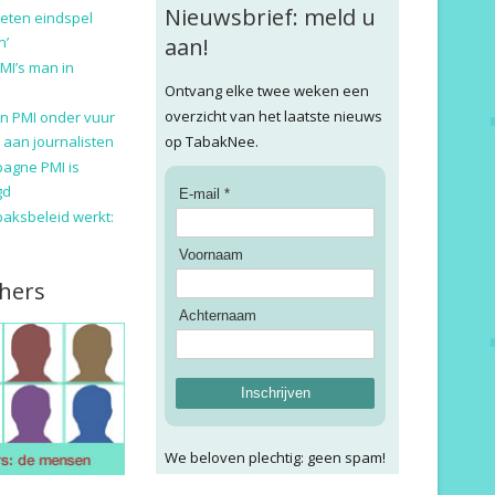
Nieuwsbrief: meld u
eten eindspel
n’
aan!
MI’s man in
Ontvang elke twee weken een
overzicht van het laatste nieuws
n PMI onder vuur
 aan journalisten
op TabakNee.
pagne PMI is
gd
E-mail *
baksbeleid werkt:
Voornaam
hers
Achternaam
Inschrijven
We beloven plechtig: geen spam!