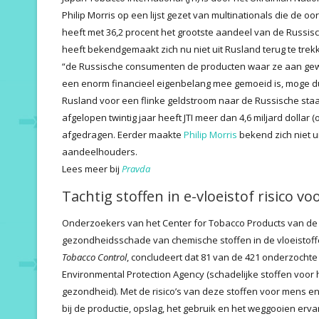
Philip Morris op een lijst gezet van multinationals die de 
heeft met 36,2 procent het grootste aandeel van de Russis
heeft bekendgemaakt zich nu niet uit Rusland terug te trek
“de Russische consumenten de producten waar ze aan gewen
een enorm financieel eigenbelang mee gemoeid is, moge duide
Rusland voor een flinke geldstroom naar de Russische st
afgelopen twintig jaar heeft JTI meer dan 4,6 miljard dollar
afgedragen. Eerder maakte
Philip Morris
bekend zich niet u
aandeelhouders.
Lees meer bij
Pravda
Tachtig stoffen in e-vloeistof risico v
Onderzoekers van het Center for Tobacco Products van de
gezondheidsschade van chemische stoffen in de vloeistoffen
Tobacco Control
, concludeert dat 81 van de 421 onderzochte
Environmental Protection Agency (schadelijke stoffen voor h
gezondheid). Met de risico’s van deze stoffen voor mens 
bij de productie, opslag, het gebruik en het weggooien erva