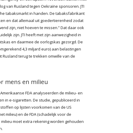
oorlog van Rusland tegen Oekraïne sponsoren. JTI
che tabaksmarkt in handen. De tabaksfabrikant
ken en dat allemaal uit goedertierenheid zodat
d zijn, niet hoeven te missen.” Dat daar ook
lijk zijn. JTI heeft met zijn aanwezigheid in
aatskas en daarmee de oorlogskas gezorgd. De
 (omgerekend 4,3 miljard euro) aan belastingen
it Rusland terug te trekken omwille van de
oor mens en milieu
 Amerikaanse FDA analyseerden de milieu- en
 in e-sigaretten. De studie, gepubliceerd in
 stoffen op lijsten voorkomen van de US
et milieu) en de FDA (schadelijk voor de
en milieu moet extra rekening worden gehouden
n.