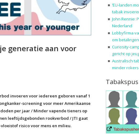
‘EU-landen mo
tabak invoere
John Rennie: P
Nederland
Lobbyfirma va
om betalingen
je generatie aan voor
Curiosity-cam
gericht op jeu
Australisch ta
minder rokers
Tabakspus
erbod invoeren voor iedereen geboren vanaf 1
s: longkanker-screening voor meer Amerikaanse
 doden per jaar / Minder vapende tieners op
men leeftijdsgebonden rookverbod / JTI gaat
vloeistof risico voor mens en milieu.