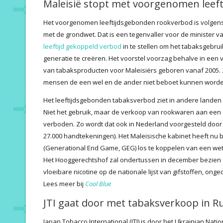
Maleisië stopt met voorgenomen leef
Het voorgenomen leeftijdsgebonden rookverbod is volgens 
met de grondwet. Dat is een tegenvaller voor de minister 
leeftijd gekoppeld verbod
in te stellen om het tabaksgebru
generatie te creëren. Het voorstel voorzag behalve in een
van tabaksproducten voor Maleisiërs geboren vanaf 2005. 
mensen de een wel en de ander niet beboet kunnen worde
Het leeftijdsgebonden tabaksverbod ziet in andere landen
Niet het gebruik, maar de verkoop van rookwaren aan een
verboden. Zo wordt dat ook in Nederland voorgesteld door
27.000 handtekeningen). Het Maleisische kabinet heeft nu 
(Generational End Game, GEG) los te koppelen van een we
Het Hooggerechtshof zal ondertussen in december bezien
vloeibare nicotine op de nationale lijst van gifstoffen, o
Lees meer bij
Cool Blue
JTI gaat door met tabaksverkoop in R
Japan Tobacco International (JTI) is door het Ukrainian Na