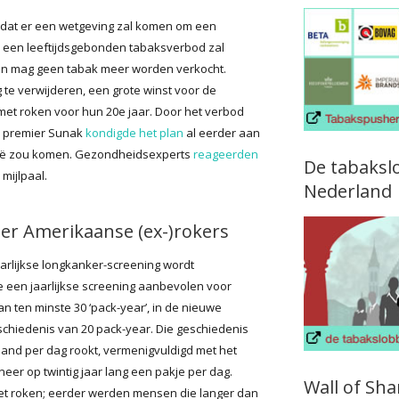
n dat er een wetgeving zal komen om een
er een leeftijdsgebonden tabaksverbod zal
en mag geen tabak meer worden verkocht.
 te verwijderen, een grote winst voor de
 met roken voor hun 20e jaar. Door het verbod
se premier Sunak
kondigde het plan
al eerder aan
nnië zou komen. Gezondheidsexperts
reageerden
De tabaksl
mijlpaal.
Nederland
er Amerikaanse (ex-)rokers
aarlijkse longkanker-screening wordt
e een jaarlijkse screening aanbevolen voor
an ten minste 30 ‘pack-year’, in de nieuwe
eschiedenis van 20 pack-year. Die geschiedenis
and per dag rookt, vermenigvuldigd met het
neer op twintig jaar lang een pakje per dag.
Wall of Sh
n met roken; eerder werden mensen die langer dan