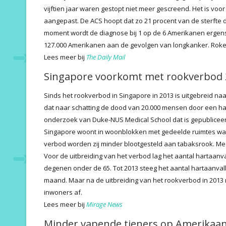
vijftien jaar waren gestopt niet meer gescreend. Het is voor h
aangepast. De ACS hoopt dat zo 21 procent van de sterfte
moment wordt de diagnose bij 1 op de 6 Amerikanen ergens 
127.000 Amerikanen aan de gevolgen van longkanker. Roken
Lees meer bij
The Daily Mail
Singapore voorkomt met rookverbod 2
Sinds het rookverbod in Singapore in 2013 is uitgebreid na
dat naar schatting de dood van 20.000 mensen door een har
onderzoek van Duke-NUS Medical School dat is gepublicee
Singapore woont in woonblokken met gedeelde ruimtes wa
verbod worden zij minder blootgesteld aan tabaksrook. Me
Voor de uitbreiding van het verbod lag het aantal hartaanv
degenen onder de 65. Tot 2013 steeg het aantal hartaanval
maand. Maar na de uitbreiding van het rookverbod in 2013 n
inwoners af.
Lees meer bij
Mirage News
Minder vapende tieners op Amerikaan