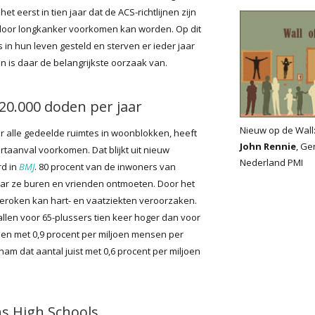
et eerst in tien jaar dat de ACS-richtlijnen zijn
 door longkanker voorkomen kan worden. Op dit
in hun leven gesteld en sterven er ieder jaar
 is daar de belangrijkste oorzaak van.
0.000 doden per jaar
Nieuw op de Wall
ar alle gedeelde ruimtes in woonblokken, heeft
John Rennie
, Ge
taanval voorkomen. Dat blijkt uit nieuw
Nederland PMI
rd in
BMJ
. 80 procent van de inwoners van
ar ze buren en vrienden ontmoeten. Door het
eroken kan hart- en vaatziekten veroorzaken.
allen voor 65-plussers tien keer hoger dan voor
len met 0,9 procent per miljoen mensen per
am dat aantal juist met 0,6 procent per miljoen
s High Schools