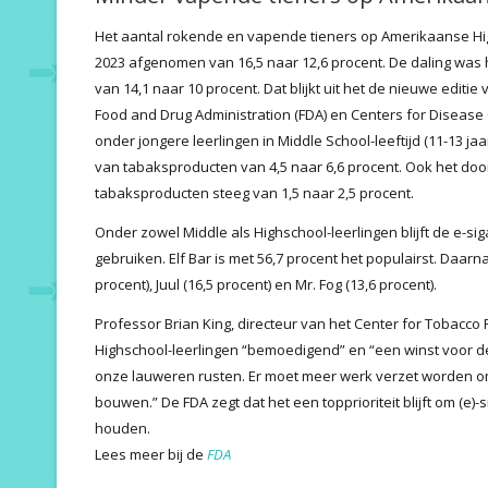
Het aantal rokende en vapende tieners op Amerikaanse High
2023 afgenomen van 16,5 naar 12,6 procent. De daling was he
van 14,1 naar 10 procent. Dat blijkt uit het de nieuwe editi
Food and Drug Administration (FDA) en Centers for Disease 
onder jongere leerlingen in Middle School-leeftijd (11-13 jaar
van tabaksproducten van 4,5 naar 6,6 procent. Ook het doo
tabaksproducten steeg van 1,5 naar 2,5 procent.
Onder zowel Middle als Highschool-leerlingen blijft de e-s
gebruiken. Elf Bar is met 56,7 procent het populairst. Daarna
procent), Juul (16,5 procent) en Mr. Fog (13,6 procent).
Professor Brian King, directeur van het Center for Tobacco
Highschool-leerlingen “bemoedigend” en “een winst voor d
onze lauweren rusten. Er moet meer werk verzet worden o
bouwen.” De FDA zegt dat het een topprioriteit blijft om (e)
houden.
Lees meer bij de
FDA