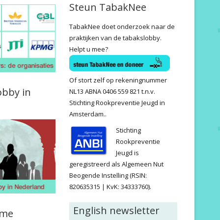
Steun TabakNee
TabakNee doet onderzoek naar de
praktijken van de tabakslobby.
Helpt u mee?
Of stort zelf op rekeningnummer
obby in
NL13 ABNA 0406 559 821 t.n.v.
Stichting Rookpreventie Jeugd in
Amsterdam..
Stichting
Rookpreventie
Jeugd is
geregistreerd als Algemeen Nut
Beogende Instelling (RSIN:
820635315 | KvK: 34333760).
English newsletter
ame