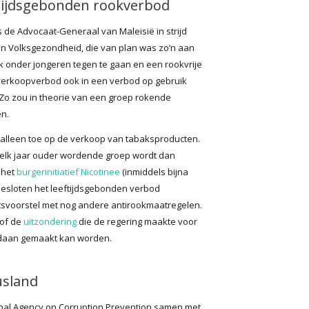
tijdsgebonden rookverbod
de Advocaat-Generaal van Maleisië in strijd
van Volksgezondheid, die van plan was zo’n aan
ik onder jongeren tegen te gaan en een rookvrije
 verkoopverbod ook in een verbod op gebruik
Zo zou in theorie van een groep rokende
n.
 alleen toe op de verkoop van tabaksproducten.
 elk jaar ouder wordende groep wordt dan
 het
burgerinitiatief Nicotinee
(inmiddels bijna
besloten het leeftijdsgebonden verbod
tsvoorstel met nog andere antirookmaatregelen.
 of de
uitzondering
die de regering maakte voor
ngedaan gemaakt kan worden.
usland
tional Agency on Corruption Prevention samen met