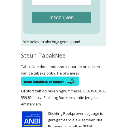
Inschrijven
We beloven plechtig: geen spam!
Steun TabakNee
TabakNee doet onderzoek naar de praktijken
van de tabakslobby. Helpt u mee?
Of stort zelf op rekeningnummer NL13 ABNA 0406
559 821 t.n.v. Stichting Rookpreventie Jeugd in
Amsterdam..
Stichting Rookpreventie Jeugd is
geregistreerd als Algemeen Nut
Beogende Instelling (RSIN: