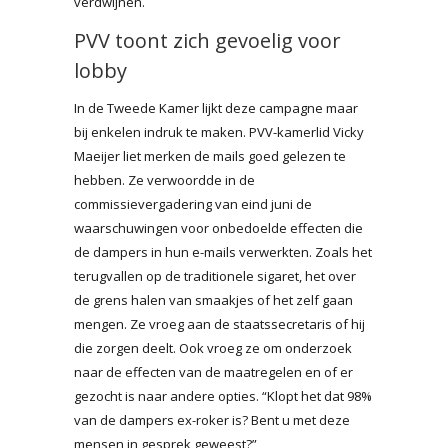
verdwijnen.
PVV toont zich gevoelig voor
lobby
In de Tweede Kamer lijkt deze campagne maar
bij enkelen indruk te maken. PVV-kamerlid Vicky
Maeijer liet merken de mails goed gelezen te
hebben. Ze verwoordde in de
commissievergadering van eind juni de
waarschuwingen voor onbedoelde effecten die
de dampers in hun e-mails verwerkten. Zoals het
terugvallen op de traditionele sigaret, het over
de grens halen van smaakjes of het zelf gaan
mengen. Ze vroeg aan de staatssecretaris of hij
die zorgen deelt. Ook vroeg ze om onderzoek
naar de effecten van de maatregelen en of er
gezocht is naar andere opties. “Klopt het dat 98%
van de dampers ex-roker is? Bent u met deze
mensen in gesprek geweest?”