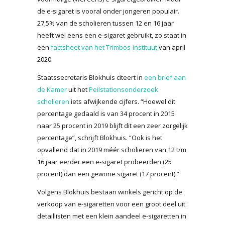
de e-sigaret is vooral onder jongeren populair.
27,5% van de scholieren tussen 12 en 16 jaar
heeft wel eens een e-sigaret gebruikt, zo staat in
een
factsheet van het Trimbos-instituut
van april
2020.
Staatssecretaris Blokhuis citeert in
een brief aan
de Kamer
uit het
Peilstationsonderzoek
scholieren
iets afwijkende cijfers. “Hoewel dit
percentage gedaald is van 34 procent in 2015
naar 25 procent in 2019 blijft dit een zeer zorgelijk
percentage”, schrijft Blokhuis. “Ook is het
opvallend dat in 2019 méér scholieren van 12 t/m
16 jaar eerder een e-sigaret probeerden (25
procent) dan een gewone sigaret (17 procent).”
Volgens Blokhuis bestaan winkels gericht op de
verkoop van e-sigaretten voor een groot deel uit
detaillisten met een klein aandeel e-sigaretten in