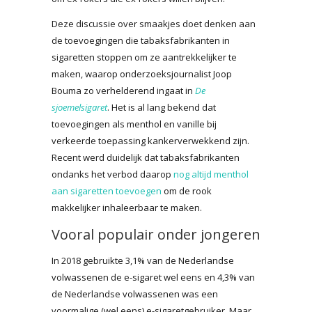
Deze discussie over smaakjes doet denken aan
de toevoegingen die tabaksfabrikanten in
sigaretten stoppen om ze aantrekkelijker te
maken, waarop onderzoeksjournalist Joop
Bouma zo verhelderend ingaat in
De
sjoemelsigaret
. Het is al lang bekend dat
toevoegingen als menthol en vanille bij
verkeerde toepassing kankerverwekkend zijn.
Recent werd duidelijk dat tabaksfabrikanten
ondanks het verbod daarop
nog altijd menthol
aan sigaretten toevoegen
om de rook
makkelijker inhaleerbaar te maken.
Vooral populair onder jongeren
In 2018 gebruikte 3,1% van de Nederlandse
volwassenen de e-sigaret wel eens en 4,3% van
de Nederlandse volwassenen was een
voormalige (wel eens) e-sigaretgebruiker. Maar