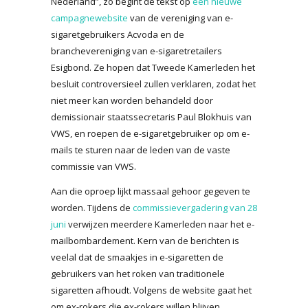
Nederland”, zo begint de tekst op
een nieuwe
campagnewebsite
van de vereniging van e-
sigaretgebruikers Acvoda en de
branchevereniging van e-sigaretretailers
Esigbond. Ze hopen dat Tweede Kamerleden het
besluit controversieel zullen verklaren, zodat het
niet meer kan worden behandeld door
demissionair staatssecretaris Paul Blokhuis van
VWS, en roepen de e-sigaretgebruiker op om e-
mails te sturen naar de leden van de vaste
commissie van VWS.
Aan die oproep lijkt massaal gehoor gegeven te
worden. Tijdens de
commissievergadering van 28
juni
verwijzen meerdere Kamerleden naar het e-
mailbombardement. Kern van de berichten is
veelal dat de smaakjes in e-sigaretten de
gebruikers van het roken van traditionele
sigaretten afhoudt. Volgens de website gaat het
om ex-rokers die ex-rokers willen blijven.