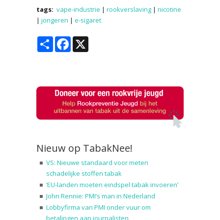
tags:
vape-industrie
|
rookverslaving
|
nicotine
|
jongeren
|
e-sigaret
Share
Facebook
X
Nieuw op TabakNee!
VS: Nieuwe standaard voor meten
schadelijke stoffen tabak
‘EU-landen moeten eindspel tabak invoeren’
John Rennie: PMI’s man in Nederland
Lobbyfirma van PMI onder vuur om
betalingen aan journalisten