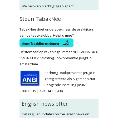
We beloven plechtig: geen spam!
Steun TabakNee
TabakNee doet onderzoek naar de praktijken
van de tabakslobby. Helpt u mee?
Of stort zelf op rekeningnummer NL13 ABNA 0406
559 821 t.n.v. Stichting Rookpreventie Jeugd in
Amsterdam..
Stichting Rookpreventie Jeugd is
geregistreerd als Algemeen Nut
Beogende Instelling (RSIN:
820635315 | KvK: 34333760).
English newsletter
Get regular updates on the latest news on