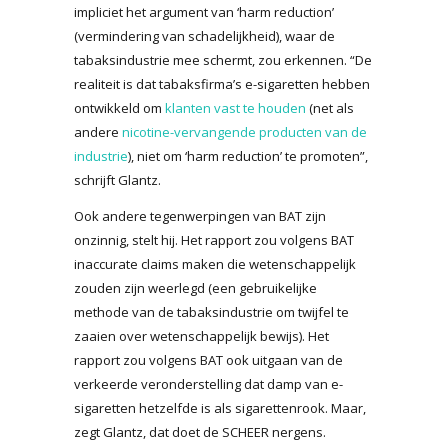
impliciet het argument van ‘harm reduction’
(vermindering van schadelijkheid), waar de
tabaksindustrie mee schermt, zou erkennen. “De
realiteit is dat tabaksfirma’s e-sigaretten hebben
ontwikkeld om
klanten vast te houden
(net als
andere
nicotine-vervangende producten van de
industrie
), niet om ‘harm reduction’ te promoten”,
schrijft Glantz.
Ook andere tegenwerpingen van BAT zijn
onzinnig, stelt hij. Het rapport zou volgens BAT
inaccurate claims maken die wetenschappelijk
zouden zijn weerlegd (een gebruikelijke
methode van de tabaksindustrie om twijfel te
zaaien over wetenschappelijk bewijs). Het
rapport zou volgens BAT ook uitgaan van de
verkeerde veronderstelling dat damp van e-
sigaretten hetzelfde is als sigarettenrook. Maar,
zegt Glantz, dat doet de SCHEER nergens.