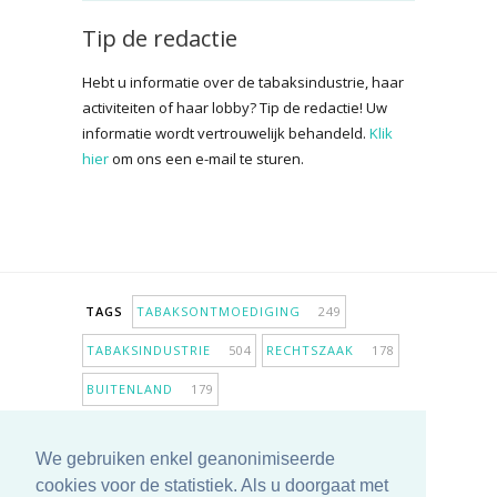
Tip de redactie
Hebt u informatie over de tabaksindustrie, haar
activiteiten of haar lobby? Tip de redactie! Uw
informatie wordt vertrouwelijk behandeld.
Klik
hier
om ons een e-mail te sturen.
TAGS
TABAKSONTMOEDIGING
249
TABAKSINDUSTRIE
504
RECHTSZAAK
178
BUITENLAND
179
INPERKING VERKOOPPUNTEN
98
We gebruiken enkel geanonimiseerde
ANTIROOKBELEID
307
ONDERZOEK
280
cookies voor de statistiek. Als u doorgaat met