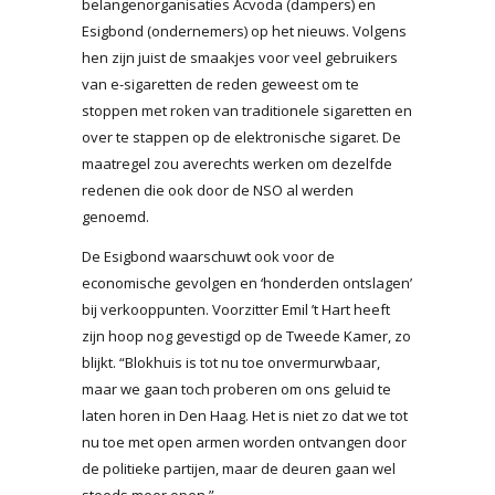
belangenorganisaties Acvoda (dampers) en
Esigbond (ondernemers) op het nieuws. Volgens
hen zijn juist de smaakjes voor veel gebruikers
van e-sigaretten de reden geweest om te
stoppen met roken van traditionele sigaretten en
over te stappen op de elektronische sigaret. De
maatregel zou averechts werken om dezelfde
redenen die ook door de NSO al werden
genoemd.
De Esigbond waarschuwt ook voor de
economische gevolgen en ‘honderden ontslagen’
bij verkooppunten. Voorzitter Emil ’t Hart heeft
zijn hoop nog gevestigd op de Tweede Kamer, zo
blijkt. “Blokhuis is tot nu toe onvermurwbaar,
maar we gaan toch proberen om ons geluid te
laten horen in Den Haag. Het is niet zo dat we tot
nu toe met open armen worden ontvangen door
de politieke partijen, maar de deuren gaan wel
steeds meer open.”