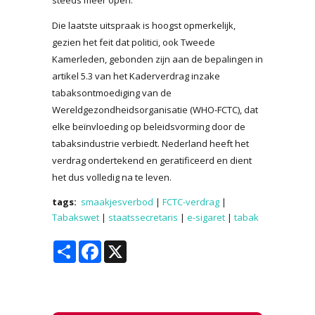
Die laatste uitspraak is hoogst opmerkelijk,
gezien het feit dat politici, ook Tweede
Kamerleden, gebonden zijn aan de bepalingen in
artikel 5.3 van het Kaderverdrag inzake
tabaksontmoediging van de
Wereldgezondheidsorganisatie (WHO-FCTC), dat
elke beïnvloeding op beleidsvorming door de
tabaksindustrie verbiedt. Nederland heeft het
verdrag ondertekend en geratificeerd en dient
het dus volledig na te leven.
tags:
smaakjesverbod
|
FCTC-verdrag
|
Tabakswet
|
staatssecretaris
|
e-sigaret
|
tabak
Share
Facebook
X