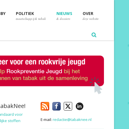
BBY
POLITIEK
NIEUWS
OVER
maatschappij & tabak
& dossiers
deze website
TabakNee!
andaard voor
E-mail:
redactie@tabaknee.nl
ijke stoffen