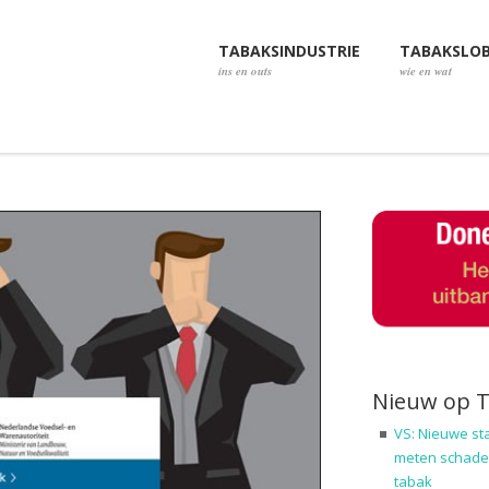
TABAKSINDUSTRIE
TABAKSLO
ins en outs
wie en wat
Nieuw op 
VS: Nieuwe st
meten schadel
tabak