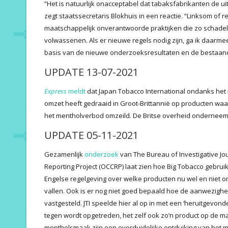
“Het is natuurlijk onacceptabel dat tabaksfabrikanten de u
zegt staatssecretaris Blokhuis in een reactie. “Linksom o
maatschappelijk onverantwoorde praktijken die zo schadeli
volwassenen. Als er nieuwe regels nodig zijn, ga ik daarme
basis van de nieuwe onderzoeksresultaten en de bestaand
UPDATE 13-07-2021
Express
meldt
dat Japan Tobacco International ondanks het
omzet heeft gedraaid in Groot-Brittannië op producten waa
het mentholverbod omzeild. De Britse overheid onderneemt
UPDATE 05-11-2021
Gezamenlijk
onderzoek
van The Bureau of Investigative Jo
Reporting Project (OCCRP) laat zien hoe Big Tobacco gebru
Engelse regelgeving over welke producten nu wel en niet 
vallen. Ook is er nog niet goed bepaald hoe de aanwezigh
vastgesteld. JTI speelde hier al op in met een ‘heruitgevonde
tegen wordt opgetreden, het zelf ook zo’n product op de mar
mentholsmaak zijn een overduidelijke ontduiking van het 