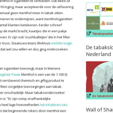
thol in sigaretten te verbieden. Dat deed ze
016 inging, maar accepteerde voor de uitfasering
emaal geen menthol meer in tabak zitten.
anieren te ondermijnen, want mentholsigaretten
aantal klanten betekenen. Eerder schreef
op de markt bracht, kaartjes die in een pakje
Er zijn ook ‘crushballetjes’ die in het filter
 trucs. Staatssecretaris Blokhuis
meldde begin
De tabaksl
j dat wel zou willen en dus ging onderzoeken.
Nederland
n sigaretten toevoegt, maar in kleinere
dagblad
Trouw
. Menthol is een van de 1.100 (!)
 verslavend chemisch en giftig product te
ftien zorgelijke toevoegingen aan tabak.
hter onschadelijk. Maar tabaksonderzoeker
n is: “Er zijn volop onafhankelijke
in heel lage hoeveelheden
het inhaleren van
Wall of Sh
jkt dat beginnende rokers door menthol een