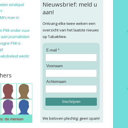
Nieuwsbrief: meld u
eten eindspel
n’
aan!
MI’s man in
Ontvang elke twee weken een
overzicht van het laatste nieuws
n PMI onder vuur
 aan journalisten
op TabakNee.
pagne PMI is
gd
E-mail *
baksbeleid werkt:
Voornaam
hers
Achternaam
Inschrijven
We beloven plechtig: geen spam!