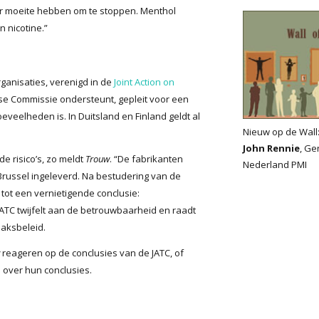
r moeite hebben om te stoppen. Menthol
n nicotine.”
anisaties, verenigd in de
Joint Action on
ese Commissie ondersteunt, gepleit voor een
oeveelheden is. In Duitsland en Finland geldt al
Nieuw op de Wall
John Rennie
, Ge
e risico’s, zo meldt
Trouw
. “De fabrikanten
Nederland PMI
Brussel ingeleverd. Na bestudering van de
ot een vernietigende conclusie:
JATC twijfelt aan de betrouwbaarheid en raadt
baksbeleid.
reageren op de conclusies van de JATC, of
n over hun conclusies.