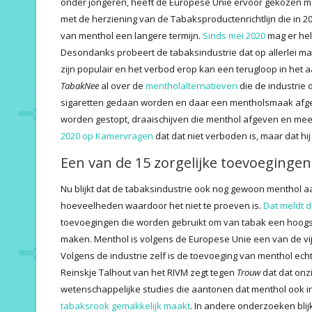
onder jongeren, heeft de Europese Unie ervoor gekozen men
met de herziening van de Tabaksproductenrichtlijn die in 2
van menthol een langere termijn.
Sinds mei 2020
mag er hel
Desondanks probeert de tabaksindustrie dat op allerlei m
zijn populair en het verbod erop kan een terugloop in het 
TabakNee
al over de
mentholalternatieven
die de industrie 
sigaretten gedaan worden en daar een mentholsmaak afgeven. 
worden gestopt, draaischijven die menthol afgeven en meer
2020 op Kamervragen
dat dat niet verboden is, maar dat hi
Een van de 15 zorgelijke toevoegingen
Nu blijkt dat de tabaksindustrie ook nog gewoon menthol aa
hoeveelheden waardoor het niet te proeven is.
Dat meldt 
toevoegingen die worden gebruikt om van tabak een hoogst
maken. Menthol is volgens de Europese Unie een van de vij
Volgens de industrie zelf is de toevoeging van menthol ec
Reinskje Talhout van het RIVM zegt tegen
Trouw
dat dat onzi
wetenschappelijke studies die aantonen dat menthol ook 
tabaksrook gemakkelijk maakt
. In ­andere onderzoeken bli