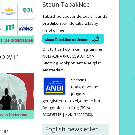
Steun TabakNee
TabakNee doet onderzoek naar de
praktijken van de tabakslobby.
Helpt u mee?
Of stort zelf op rekeningnummer
obby in
NL13 ABNA 0406 559 821 t.n.v.
Stichting Rookpreventie Jeugd in
Amsterdam..
Stichting
Rookpreventie
Jeugd is
geregistreerd als Algemeen Nut
Beogende Instelling (RSIN:
820635315 | KvK: 34333760).
English newsletter
ame