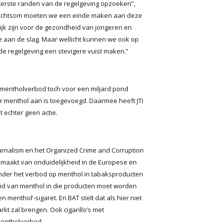
iterste randen van de regelgeving opzoeken”,
f rechtsom moeten we een einde ­maken aan deze
jk zijn voor de gezondheid van jongeren en
e aan de slag. Maar wellicht kunnen we ook op
e regelgeving een stevigere vuist maken.”
 mentholverbod toch voor een miljard pond
r menthol aan is toegevoegd. Daarmee heeft JTI
 echter geen actie.
urnalism en het Organized Crime and Corruption
ikmaakt van onduidelijkheid in de Europese en
onder het verbod op menthol in tabaksproducten
eid van menthol in die producten moet worden
n menthol’-sigaret. En BAT stelt dat als hier niet
kt zal brengen. Ook cigarillo’s met
mentholverbod.