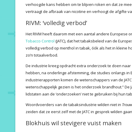
verhoogde kans hebben om te blijven roken en dat ze mee
vertraagt de afbraak van nicotine en verhoogt de afgifte va
RIVM: ‘volledig verbod’
Het RIVM heeft daarom met een aantal andere Europese org
Tobacco Control
(JATC), dat het tabaksbeleid van de Europ
volledig verbod op menthol in tabak, óók als het in kleine h
zo’n totaalverbod.
De industrie kreeg opdracht extra onderzoek te doen naar d
hebben, na onderlinge afstemming, die studies onlangs in 
industrierapporten komen de wetenschappers van de JATC t
wetenschappelijk ­gezien is het onderzoek brandhout.” De 
lidstaten aan de ‘onderzoeken’ niet te gebruiken bij hun ta
Woordvoerders van de tabaksindustrie wilden niet in
Trouw
zeiden dat ze eerst zelf met de JATC in gesprek wilden gaa
Blokhuis wil stevigere vuist maken