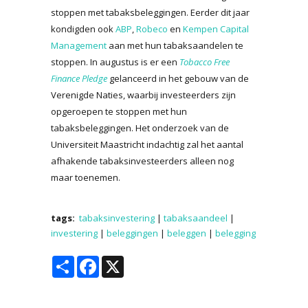
stoppen met tabaksbeleggingen. Eerder dit jaar
kondigden ook
ABP
,
Robeco
en
Kempen Capital
Management
aan met hun tabaksaandelen te
stoppen. In augustus is er een
Tobacco Free
Finance Pledge
gelanceerd in het gebouw van de
Verenigde Naties, waarbij investeerders zijn
opgeroepen te stoppen met hun
tabaksbeleggingen. Het onderzoek van de
Universiteit Maastricht indachtig zal het aantal
afhakende tabaksinvesteerders alleen nog
maar toenemen.
tags:
tabaksinvestering
|
tabaksaandeel
|
investering
|
beleggingen
|
beleggen
|
belegging
Share
Facebook
X