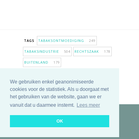
TAGS
TABAKSONTMOEDIGING
249
TABAKSINDUSTRIE
504
RECHTSZAAK
178
BUITENLAND
179
INPERKING VERKOOPPUNTEN
98
We gebruiken enkel geanonimiseerde
ANTIROOKBELEID
307
ONDERZOEK
280
cookies voor de statistiek. Als u doorgaat met
MEER TAGS TONEN
het gebruiken van de website, gaan we er
vanuit dat u daarmee instemt.
Lees meer
Copyright © 2025 TabakNee - Rookpreventie Jeugd
OK