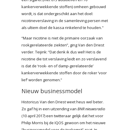
kankerverwekkende stoffen) omheen gebouwd
wordt, is dat ondergeschikt aan het doel:
nicotineverslaving in de samenleving persen met
als ultiem doel de kassa rinkelend te houden."
“Maar nicotine is niet de primaire oorzaak van
rookgerelateerde ziekten”, ging Van den Driest
verder. Teijink: “Dat denk ik dus wel! Het is de
nicotine die tot verslaving leidt en zo verslavend
is dat de ‘rook- en of damp-gerelateerde’
kankerverwekkende stoffen door de roker ‘voor
lief’ worden genomen.”
Nieuw businessmodel
Historicus Van den Driest weet heus wel beter.
Zo gaf hij in een uitzending van
BNR nieuwsradio
(10 april 2017) een twitteraar gelijk dat het voor
Philip Morris bij de IQOS gewoon om het nieuwe
“businessmodel voor de toekomst” gaat. In