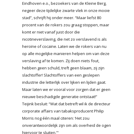
Eindhoven e.o., bezoekers van de Kleine Berg,
negeer deze tijdelijke zwarte vlek in onze mooie
stad”, schrijft hij onder meer. “Maar liefst 80
procent van de rokers zou graag stoppen, maar
komt er niet vanaf juist door die
nicotineverslaving, die net zo verslavend is als
heroïne of cocaïne. Laten we de rokers van nu
op alle mogelijke manieren helpen om van deze
verslaving af te komen. Zij doen niets fout,
hebben geen schuld, treft geen blaam, zij zijn
slachtoffer! Slachtoffers van een geslepen
industrie die letterlijk over lijken en lijden gaat.
Maar laten we er vooral voor zorgen dat er geen
nieuwe beschadigde generatie ontstaat!”
Teijink besluit: “Wat dat betreft wil ik de directeur
corporate affairs van tabaksproducent Philip
Morris nog één maal citeren: ‘Het zou
onverantwoordelijk zijn om als overheid de ogen
hiervoor te sluiten.’"