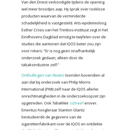
Van den Driest verkondigde tijdens de opening
wel meer broodjes aap. Hij sprak over rookloze
producten waarvan de verminderde
schadelijkheid is vastgesteld. Arts-epidemioloog
Esther Croes van het Trimbos-instituut zegt in het
Eindhovens Dagblad ernstig te twijfelen over de
studies die aantonen dat IQOS beter zou zijn
voor rokers: “Er is nog geen onafhankelijk
onderzoek gedaan; alleen door de
tabaksindustrie zelf.”
Onthullingen van
Reuters
toonden bovendien al
aan dat bij onderzoek van Philip Morris
International (PMI) zelf naar de IQOS allerlei
onrechtmatigheden in de onderzoeksopzet zijn
opgetreden. Ook
TabakNee
schreef
erover.
Emeritus hoogleraar Stanton Glantz
bestudeerde de gegevens van de
sigarettenfabrikant over de IQOS en ontdekte