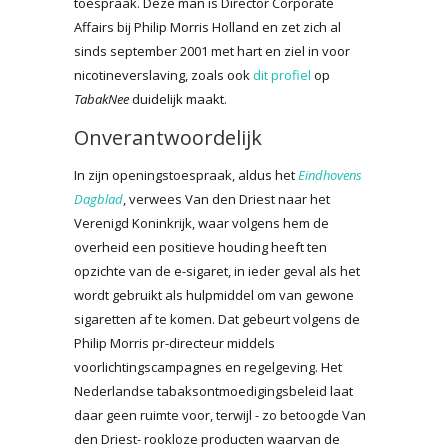
toespraak. Deze man is Director Corporate
Affairs bij Philip Morris Holland en zet zich al
sinds september 2001 met hart en ziel in voor
nicotineverslaving, zoals ook
dit profiel
op
TabakNee
duidelijk maakt.
Onverantwoordelijk
In zijn openingstoespraak, aldus het
Eindhovens
Dagblad
, verwees Van den Driest naar het
Verenigd Koninkrijk, waar volgens hem de
overheid een positieve houding heeft ten
opzichte van de e-sigaret, in ieder geval als het
wordt gebruikt als hulpmiddel om van gewone
sigaretten af te komen. Dat gebeurt volgens de
Philip Morris pr-directeur middels
voorlichtingscampagnes en regelgeving. Het
Nederlandse tabaksontmoedigingsbeleid laat
daar geen ruimte voor, terwijl - zo betoogde Van
den Driest- rookloze producten waarvan de