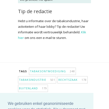
Tip de redactie
Hebt u informatie over de tabaksindustrie, haar
activiteiten of haar lobby? Tip de redactie! Uw
informatie wordt vertrouwelijk behandeld.
Klik
hier
om ons een e-mail te sturen.
TAGS
TABAKSONTMOEDIGING
248
TABAKSINDUSTRIE
501
RECHTSZAAK
178
BUITENLAND
179
INPERKING VERKOOPPUNTEN
98
We gebruiken enkel geanonimiseerde
ANTIROOKBELEID
306
ONDERZOEK
280