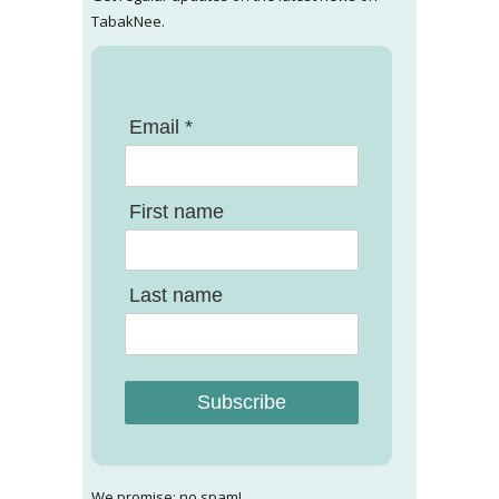
TabakNee.
Email *
First name
Last name
Subscribe
We promise: no spam!