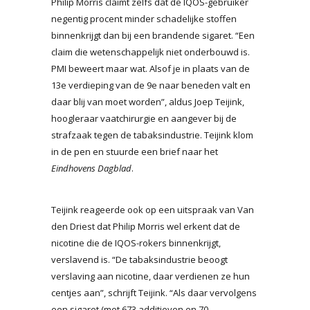
Philip Morris claimt zelfs dat de IQOS-gebruiker
negentig procent minder schadelijke stoffen
binnenkrijgt dan bij een brandende sigaret. “Een
claim die wetenschappelijk niet onderbouwd is.
PMI beweert maar wat. Alsof je in plaats van de
13e verdieping van de 9e naar beneden valt en
daar blij van moet worden”, aldus Joep Teijink,
hoogleraar vaatchirurgie en aangever bij de
strafzaak tegen de tabaksindustrie. Teijink klom
in de pen en stuurde een brief naar het
Eindhovens Dagblad
.
Teijink reageerde ook op een uitspraak van Van
den Driest dat Philip Morris wel erkent dat de
nicotine die de IQOS-rokers binnenkrijgt,
verslavend is. “De tabaksindustrie beoogt
verslaving aan nicotine, daar verdienen ze hun
centjes aan”, schrijft Teijink. “Als daar vervolgens
een sigaret (met 673 additieven en 70