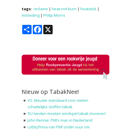
tags:
reclame
|
heat-not-burn
|
heatstick
|
misleiding
|
Philip Morris
Share
Facebook
X
Nieuw op TabakNee!
VS: Nieuwe standaard voor meten
schadelijke stoffen tabak
‘EU-landen moeten eindspel tabak invoeren’
John Rennie: PMI’s man in Nederland
Lobbyfirma van PMI onder vuur om