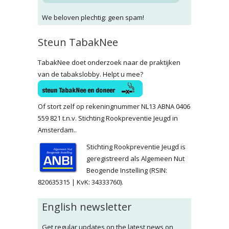
We beloven plechtig: geen spam!
Steun TabakNee
TabakNee doet onderzoek naar de praktijken
van de tabakslobby. Helpt u mee?
Of stort zelf op rekeningnummer NL13 ABNA 0406
559 821 t.n.v. Stichting Rookpreventie Jeugd in
Amsterdam..
Stichting Rookpreventie Jeugd is
geregistreerd als Algemeen Nut
Beogende Instelling (RSIN:
820635315 | KvK: 34333760).
English newsletter
Get regular updates on the latest news on