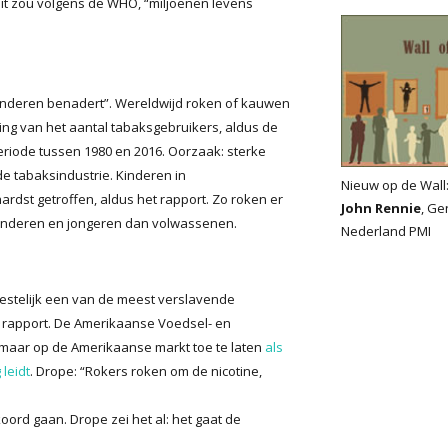
 Dit zou volgens de WHO, “miljoenen levens
kinderen benadert”. Wereldwijd roken of kauwen
jging van het aantal tabaksgebruikers, aldus de
 periode tussen 1980 en 2016. Oorzaak: sterke
e tabaksindustrie. Kinderen in
Nieuw op de Wall
dst getroffen, aldus het rapport. Zo roken er
John Rennie
, Ge
 kinderen en jongeren dan volwassenen.
Nederland PMI
 geestelijk een van de meest verslavende
et rapport. De Amerikaanse Voedsel- en
 maar op de Amerikaanse markt toe te laten
als
 leidt
. Drope: “Rokers roken om de nicotine,
koord gaan. Drope zei het al: het gaat de