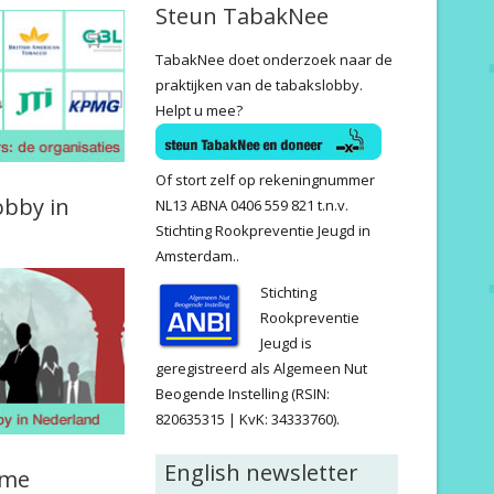
Steun TabakNee
TabakNee doet onderzoek naar de
praktijken van de tabakslobby.
Helpt u mee?
Of stort zelf op rekeningnummer
obby in
NL13 ABNA 0406 559 821 t.n.v.
Stichting Rookpreventie Jeugd in
Amsterdam..
Stichting
Rookpreventie
Jeugd is
geregistreerd als Algemeen Nut
Beogende Instelling (RSIN:
820635315 | KvK: 34333760).
English newsletter
ame