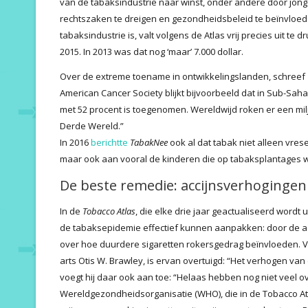
van de tabaksindustrie naar winst, onder andere door jong
rechtszaken te dreigen en gezondheidsbeleid te beïnvloede
tabaksindustrie is, valt volgens de Atlas vrij precies uit te 
2015. In 2013 was dat nog ‘maar’ 7.000 dollar.
Over de extreme toename in ontwikkelingslanden, schreef
American Cancer Society blijkt bijvoorbeeld dat in Sub-Saha
met 52 procent is toegenomen. Wereldwijd roken er een mi
Derde Wereld.”
In 2016
berichtte
TabakNee
ook al dat tabak niet alleen vres
maar ook aan vooral de kinderen die op tabaksplantages 
De beste remedie: accijnsverhogingen
In de
Tobacco Atlas
, die elke drie jaar geactualiseerd wordt 
de tabaksepidemie effectief kunnen aanpakken: door de a
over hoe duurdere sigaretten rokersgedrag beïnvloeden. Vo
arts Otis W. Brawley, is ervan overtuigd: “Het verhogen van
voegt hij daar ook aan toe: “Helaas hebben nog niet veel 
Wereldgezondheidsorganisatie (WHO), die in de Tobacco At