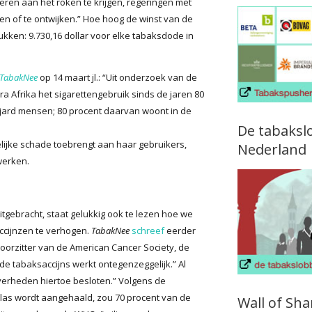
eren aan het roken te krijgen, regeringen met
n of te ontwijken.” Hoe hoog de winst van de
drukken: 9.730,16 dollar voor elke tabaksdode in
TabakNee
op 14 maart jl.: “Uit onderzoek van de
ra Afrika het sigarettengebruik sinds de jaren 80
ljard mensen; 80 procent daarvan woont in de
De tabaksl
elijke schade toebrengt aan haar gebruikers,
Nederland
werken.
uitgebracht, staat gelukkig ook te lezen hoe we
ccijnzen te verhogen.
TabakNee
schreef
eerder
orzitter van de American Cancer Society, de
 de tabaksaccijns werkt ontegenzeggelijk.” Al
overheden hiertoe besloten.” Volgens de
las wordt aangehaald, zou 70 procent van de
Wall of Sh