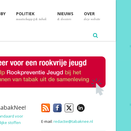
BBY
POLITIEK
NIEUWS
OVER
maatschappij & tabak
& dossiers
deze website
TabakNee!
andaard voor
E-mail:
redactie@tabaknee.nl
ijke stoffen