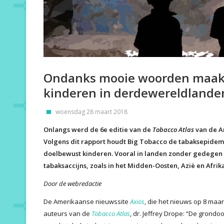
Ondanks mooie woorden maakt
kinderen in derdewereldlande
woensdag 28 maart 2018
Onlangs werd de 6e editie van de
Tobacco Atlas
van de A
Volgens dit rapport houdt Big Tobacco de tabaksepidemie
doelbewust kinderen. Vooral in landen zonder gedegen
tabaksaccijns, zoals in het Midden-Oosten, Azië en Afrik
Door de webredactie
De Amerikaanse nieuwssite
Axios
, die het nieuws op 8 maar
auteurs van de
Tobacco Atlas
, dr. Jeffrey Drope: “De grond