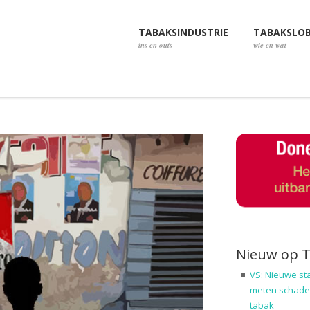
TABAKSINDUSTRIE
TABAKSLO
ins en outs
wie en wat
Nieuw op 
VS: Nieuwe st
meten schadel
tabak