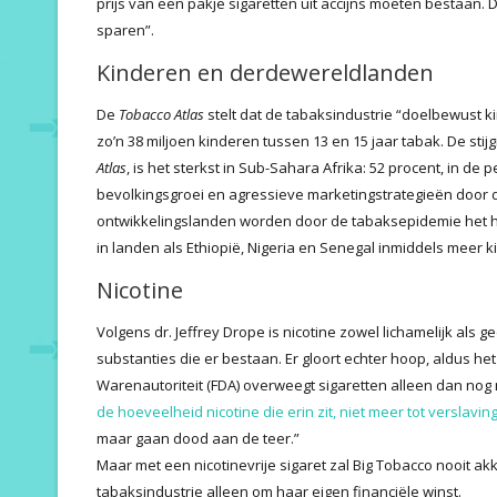
prijs van een pakje sigaretten uit accijns moeten bestaan.
sparen”.
Kinderen en derdewereldlanden
De
Tobacco Atlas
stelt dat de tabaksindustrie “doelbewust 
zo’n 38 miljoen kinderen tussen 13 en 15 jaar tabak. De sti
Atlas
, is het sterkst in Sub-Sahara Afrika: 52 procent, in de
bevolkingsgroei en agressieve marketingstrategieën door d
ontwikkelingslanden worden door de tabaksepidemie het har
in landen als Ethiopië, Nigeria en Senegal inmiddels meer
Nicotine
Volgens dr. Jeffrey Drope is nicotine zowel lichamelijk als
substanties die er bestaan. Er gloort echter hoop, aldus h
Warenautoriteit (FDA) overweegt sigaretten alleen dan nog
de hoeveelheid nicotine die erin zit, niet meer tot verslaving
maar gaan dood aan de teer.”
Maar met een nicotinevrije sigaret zal Big Tobacco nooit ak
tabaksindustrie alleen om haar eigen financiële winst.