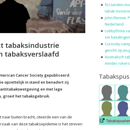
‘EU-landen mo
tabak invoere
John Rennie: P
Nederland
Lobbyfirma va
om betalingen
 tabaksindustrie
Curiosity-cam
gericht op jeu
n tabaksverslaafd
Australisch ta
minder rokers
Tabakspus
merican Cancer Society gepubliceerd.
 opzettelijk in stand en benadert zij
 antitabakswetgeving en met lage
a, groeit het tabaksgebruik.
t naar buiten bracht, citeerde een van de
oorzaak van deze tabaksepidemie is het streven