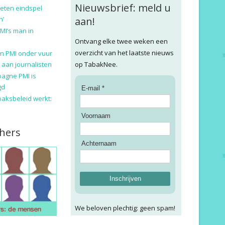
Nieuwsbrief: meld u
eten eindspel
n’
aan!
MI’s man in
Ontvang elke twee weken een
overzicht van het laatste nieuws
n PMI onder vuur
 aan journalisten
op TabakNee.
pagne PMI is
gd
E-mail *
baksbeleid werkt:
Voornaam
hers
Achternaam
Inschrijven
We beloven plechtig: geen spam!