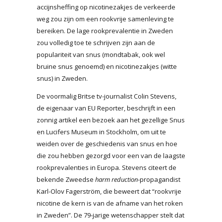
accijnsheffing op nicotinezakjes de verkeerde
weg zou zijn om een rookvrije samenleving te
bereiken. De lage rookprevalentie in Zweden
zou volledig toe te schrijven zijn aan de
populariteit van snus (mondtabak, ook wel
bruine snus genoemd) en nicotinezakjes (witte
snus) in Zweden.
De voormalig Britse tv-journalist Colin Stevens,
de eigenaar van EU Reporter, beschrijft in een
zonnig artikel een bezoek aan het gezellige Snus
en Lucifers Museum in Stockholm, om uit te
weiden over de geschiedenis van snus en hoe
die zou hebben gezorgd voor een van de laagste
rookprevalenties in Europa. Stevens citeert de
bekende Zweedse
harm reduction
-propagandist
Karl-Olov Fagerström, die beweert dat “rookvrije
nicotine de kern is van de afname van het roken
in Zweden”. De 79-jarige wetenschapper stelt dat