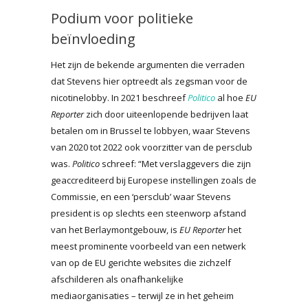
Podium voor politieke
beïnvloeding
Het zijn de bekende argumenten die verraden
dat Stevens hier optreedt als zegsman voor de
nicotinelobby. In 2021 beschreef
Politico
al hoe
EU
Reporter
zich door uiteenlopende bedrijven laat
betalen om in Brussel te lobbyen, waar Stevens
van 2020 tot 2022 ook voorzitter van de persclub
was.
Politico
schreef: “Met verslaggevers die zijn
geaccrediteerd bij Europese instellingen zoals de
Commissie, en een ‘persclub’ waar Stevens
president is op slechts een steenworp afstand
van het Berlaymontgebouw, is
EU Reporter
het
meest prominente voorbeeld van een netwerk
van op de EU gerichte websites die zichzelf
afschilderen als onafhankelijke
mediaorganisaties – terwijl ze in het geheim