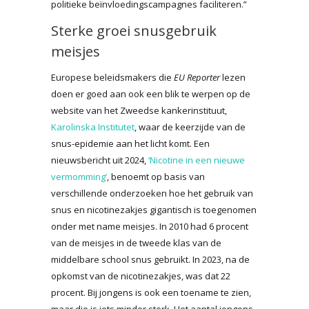
politieke beïnvloedingscampagnes faciliteren.”
Sterke groei snusgebruik
meisjes
Europese beleidsmakers die
EU Reporter
lezen
doen er goed aan ook een blik te werpen op de
website van het Zweedse kankerinstituut,
Karolinska Institutet
, waar de keerzijde van de
snus-epidemie aan het licht komt. Een
nieuwsbericht uit 2024,
‘Nicotine in een nieuwe
vermomming’
, benoemt op basis van
verschillende onderzoeken hoe het gebruik van
snus en nicotinezakjes gigantisch is toegenomen
onder met name meisjes. In 2010 had 6 procent
van de meisjes in de tweede klas van de
middelbare school snus gebruikt. In 2023, na de
opkomst van de nicotinezakjes, was dat 22
procent. Bij jongens is ook een toename te zien,
maar die is iets minder sterk. Het aantal jongens