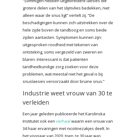
“Sommigen hebben uitgebreidere laesies die
grotere delen van het slijmvlies bedekken, niet
alleen waar de snus ligt” vertelt zij. “De
beschadigingen kunnen zich uitstrekken over de
hele zijde boven de tandboog en soms beide
zijden aantasten. Symptomen kunnen zijn:
uitgesproken roodheid met tekenen van
ontsteking, soms vergezeld van zweren en
blaren. Interessant is dat patiënten
tandheelkundige zorg zoeken voor deze
problemen, wat meestal niet het geval is bij
snuslaesies veroorzaakt door bruine snus.”
Industrie weet vrouw van 30 te
verleiden
Een jaar geleden publiceerde het Karolinska
Institutet ook een
verhaal
waarin een vrouw van
34 haar ervaringen met nicotinezakjes deelt. In
het voorjaar van 2020, toen ze 30 jaar was,