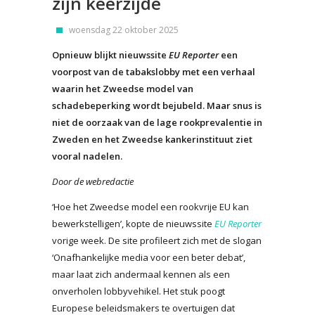
zijn keerzijde
woensdag 22 oktober 2025
Opnieuw blijkt nieuwssite
EU Reporter
een
voorpost van de tabakslobby met een verhaal
waarin het Zweedse model van
schadebeperking wordt bejubeld. Maar snus is
niet de oorzaak van de lage rookprevalentie in
Zweden en het Zweedse kankerinstituut ziet
vooral nadelen.
Door de webredactie
‘Hoe het Zweedse model een rookvrije EU kan
bewerkstelligen’, kopte de nieuwssite
EU Reporter
vorige week. De site profileert zich met de slogan
‘Onafhankelijke media voor een beter debat’,
maar laat zich andermaal kennen als een
onverholen lobbyvehikel. Het stuk poogt
Europese beleidsmakers te overtuigen dat