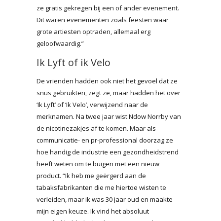
ze gratis gekregen bij een of ander evenement.
Dit waren evenementen zoals feesten waar
grote artiesten optraden, allemaal erg
geloofwaardig.”
Ik Lyft of ik Velo
De vrienden hadden ook niet het gevoel dat ze
snus gebruikten, zegt ze, maar hadden het over
‘Ik Lyft’ of ‘Ik Velo’, verwijzend naar de
merknamen. Na twee jaar wist Ndow Norrby van
de nicotinezakjes af te komen. Maar als
communicatie- en pr-professional doorzag ze
hoe handig de industrie een gezondheidstrend
heeft weten om te buigen met een nieuw
product. “Ik heb me geërgerd aan de
tabaksfabrikanten die me hiertoe wisten te
verleiden, maar ik was 30 jaar oud en maakte
mijn eigen keuze. Ik vind het absoluut