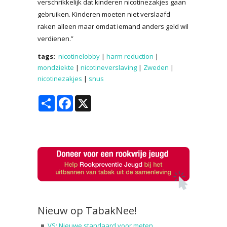
verschrikkelijk dat kinderen nicotinezakjes gaan
gebruiken. Kinderen moeten niet verslaafd
raken alleen maar omdat iemand anders geld wil
verdienen.”
tags:
nicotinelobby
|
harm reduction
|
mondziekte
|
nicotineverslaving
|
Zweden
|
nicotinezakjes
|
snus
Share
Facebook
X
Nieuw op TabakNee!
VS: Nieuwe standaard voor meten