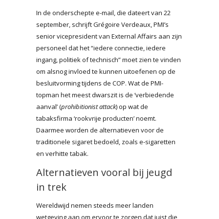
In de onderschepte e-mail, die dateert van 22
september, schrijft Grégoire Verdeaux, PMI’s
senior vicepresident van External Affairs aan zijn
personeel dat het “iedere connectie, iedere
ingang, politiek of technisch” moet zien te vinden
om alsnog invloed te kunnen uitoefenen op de
besluitvorming tijdens de COP. Wat de PMI-
topman het meest dwarszit is de ‘verbiedende
aanval’ (
prohibitionist attack
) op wat de
tabaksfirma ‘rookvrije producten’ noemt.
Daarmee worden de alternatieven voor de
traditionele sigaret bedoeld, zoals e-sigaretten
en verhitte tabak.
Alternatieven vooral bij jeugd
in trek
Wereldwijd nemen steeds meer landen
wetgeving aan om ervoor te zorgen dat juist die