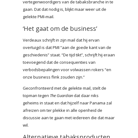
vertegenwoordigers van de tabaksbranche in te
gaan. Dat dat nodig is, blijkt maar weer uit de
gelekte PMI-mail.
‘Het gaat om de business’
Verdeaux schrijft in zijn mail dat hij ervan
overtuigd is dat PMI “aan de goede kant van de
geschiedenis” staat. “De tijd tikt”, schrijft hij eraan
toevoegend dat de consequenties van
verbodsbepalingen voor volwassen rokers “en
onze business flink zouden zijn.”
Geconfronteerd met de gelekte mail, stelt de
topman tegen
The Guardian
dat daar niks
geheims in staat en dat hijzelf naar Panama zal
afreizen om ter plekke in alle openheid de
discussie aan te gaan met iedereen die dat maar
wil.
Alternatieve tabaksproducten