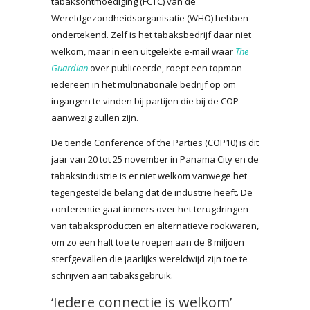
tabaksontmoediging (FCTC) van de
Wereldgezondheidsorganisatie (WHO) hebben
ondertekend. Zelf is het tabaksbedrijf daar niet
welkom, maar in een uitgelekte e-mail waar
The
Guardian
over publiceerde, roept een topman
iedereen in het multinationale bedrijf op om
ingangen te vinden bij partijen die bij de COP
aanwezig zullen zijn.
De tiende Conference of the Parties (COP10) is dit
jaar van 20 tot 25 november in Panama City en de
tabaksindustrie is er niet welkom vanwege het
tegengestelde belang dat de industrie heeft. De
conferentie gaat immers over het terugdringen
van tabaksproducten en alternatieve rookwaren,
om zo een halt toe te roepen aan de 8 miljoen
sterfgevallen die jaarlijks wereldwijd zijn toe te
schrijven aan tabaksgebruik.
‘Iedere connectie is welkom’