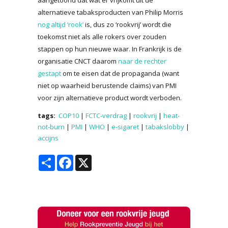
alternatieve tabaksproducten van Philip Morris
nog altijd ‘rook’
is, dus zo ‘rookvrij’ wordt die
toekomst niet als alle rokers over zouden
stappen op hun nieuwe waar. In Frankrijk is de
organisatie CNCT daarom
naar de rechter
gestapt
om te eisen dat de propaganda (want
niet op waarheid berustende claims) van PMI
voor zijn alternatieve product wordt verboden.
tags:
COP10
|
FCTC-verdrag
|
rookvrij
|
heat-
not-burn
|
PMI
|
WHO
|
e-sigaret
|
tabakslobby
|
accijns
Share
Facebook
X