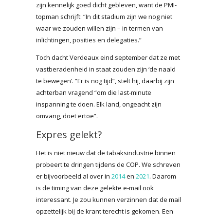
zijn kennelijk goed dicht gebleven, want de PMI-
topman schrijft: “In dit stadium zijn we nog niet
waar we zouden willen zijn – in termen van
inlichtingen, posities en delegaties.”
Toch dacht Verdeaux eind september dat ze met
vastberadenheid in staat zouden zijn ‘de naald
te bewegen’. “Er is nog tijd”, stelt hij, daarbij zijn
achterban vragend “om die last-minute
inspanning te doen. Elk land, ongeacht zijn
omvang, doet ertoe”.
Expres gelekt?
Het is niet nieuw dat de tabaksindustrie binnen
probeert te dringen tijdens de COP. We schreven
er bijvoorbeeld al over in
2014
en
2021
. Daarom
is de timing van deze gelekte e-mail ook
interessant. Je zou kunnen verzinnen dat de mail
opzettelijk bij de krant terecht is gekomen. Een