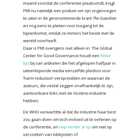
maand voordat de conferentie plaatsvindt, krijgt
PMI nu namelijk een podium om zijn ongenoegen
te uiten in de gerenommeerde krant
The Guardian
en nog eens te pleiten voor toegang tot de
bijeenkomst, omdat ze immers het beste met de
wereld voorheeft.
Daar is PMI overigens niet alleen in. The Global
Center for Good Governance houdt een
flinke
lijst
bij van artikelen die het afgelopen halfjaar in
uiteenlopende media eenzelfde pleidooi voor
‘harm reduction’ verspreidden en waarvan de
auteurs, die veelal zeggen onafhankelijk te zijn,
aantoonbare links met de nicotine-industrie
hebben.
De WHO verwachtte al dat de industrie haar best
zou gaan doen om toch invloed uit te oefenen op
de conferentie, en
riep eerder al op
om niet op
verzoeken van lobbyisten of