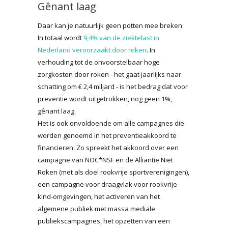
Gênant laag
Daar kan je natuurlijk geen potten mee breken.
In totaal wordt
9,4% van de ziektelast in
Nederland veroorzaakt door roken
. In
verhouding tot de onvoorstelbaar hoge
zorgkosten door roken - het gaat jaarlijks naar
schatting om € 2,4 miljard - is het bedrag dat voor
preventie wordt uitgetrokken, nog geen 1%,
gênant laag.
Het is ook onvoldoende om alle campagnes die
worden genoemd in het preventieakkoord te
financieren. Zo spreekt het akkoord over een
campagne van NOC*NSF en de Alliantie Niet
Roken (met als doel rookvrije sportverenigingen),
een campagne voor draagvlak voor rookvrije
kind-omgevingen, het activeren van het
algemene publiek met massa mediale
publiekscampagnes, het opzetten van een