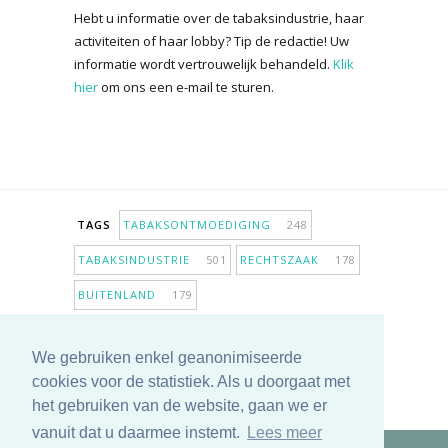
Hebt u informatie over de tabaksindustrie, haar
activiteiten of haar lobby? Tip de redactie! Uw
informatie wordt vertrouwelijk behandeld.
Klik
hier
om ons een e-mail te sturen.
TAGS
TABAKSONTMOEDIGING
248
TABAKSINDUSTRIE
501
RECHTSZAAK
178
BUITENLAND
179
INPERKING VERKOOPPUNTEN
98
We gebruiken enkel geanonimiseerde
ANTIROOKBELEID
306
ONDERZOEK
280
cookies voor de statistiek. Als u doorgaat met
MEER TAGS TONEN
het gebruiken van de website, gaan we er
vanuit dat u daarmee instemt.
Lees meer