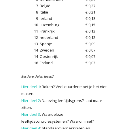
7
België
€ 0,27
8
Italië
€ 0,21
9
Ierland
€ 0,18
10
Luxemburg
€ 0,15
11
Frankrijk
€ 0,13
12
nederland
€ 0,12
13
Spanje
€ 0,09
14
Zweden
€ 0,07
14
Oostenrijk
€ 0,07
16
Estland
€ 0,03
Eerdere delen lezen?
Hier deel 1
: Roken? Veel duurder moet je het niet
maken.
Hier deel 2
: Naleving leeftijdsgrens? Laat maar
zitten.
Hier deel 3
: Waardeloze
leeftijdscontrolesystemen? Waarom niet?
Hier deel 4
: Standaardverpakkingen en