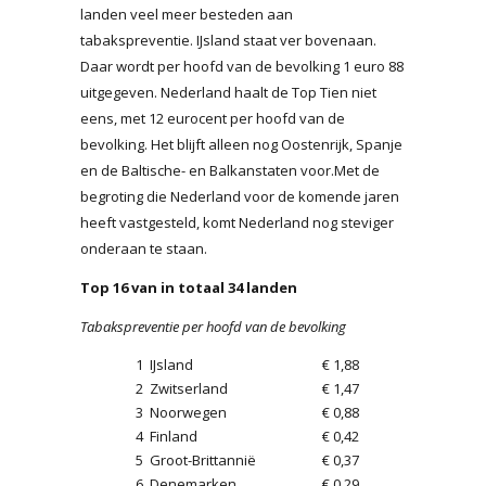
landen veel meer besteden aan
tabakspreventie. IJsland staat ver bovenaan.
Daar wordt per hoofd van de bevolking 1 euro 88
uitgegeven. Nederland haalt de Top Tien niet
eens, met 12 eurocent per hoofd van de
bevolking. Het blijft alleen nog Oostenrijk, Spanje
en de Baltische- en Balkanstaten voor.Met de
begroting die Nederland voor de komende jaren
heeft vastgesteld, komt Nederland nog steviger
onderaan te staan.
Top 16 van in totaal 34 landen
Tabakspreventie per hoofd van de bevolking
1
IJsland
€ 1,88
2
Zwitserland
€ 1,47
3
Noorwegen
€ 0,88
4
Finland
€ 0,42
5
Groot-Brittannië
€ 0,37
6
Denemarken
€ 0,29