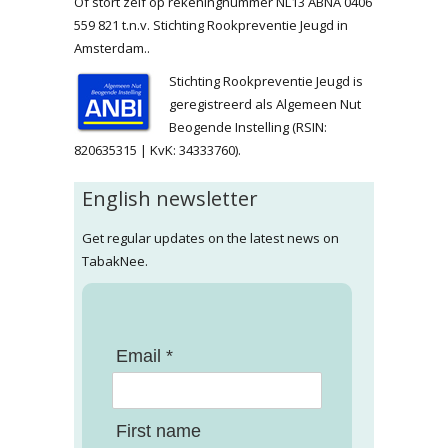
Of stort zelf op rekeningnummer NL13 ABNA 0406
559 821 t.n.v. Stichting Rookpreventie Jeugd in
Amsterdam..
Stichting Rookpreventie Jeugd is
geregistreerd als Algemeen Nut
Beogende Instelling (RSIN:
820635315 | KvK: 34333760).
English newsletter
Get regular updates on the latest news on
TabakNee.
Email *
First name