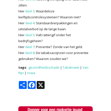
zitten.
Hier
deel 3
: Waardeloze
leeftijdscontrolesystemen? Waarom niet?
Hier
deel 4
: Standaardverpakkingen en
uitstalverbod op de lange baan.
Hier
deel 5
: Valt rattengif onder het
bedrijfsgeheim?
Hier
deel 7
: Preventie? Zonde van het geld.
Hier
deel 8
: De tabaksaccijnzen voor preventie
gebruiken? Waarom zouden we?
tags:
gezondheidsschade
|
Tabakswet
|
Van
Rijn
|
nvwa
Share
Facebook
X