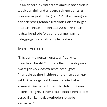
uit op andere investeerders om hun aandelen in
tabak van de hand te doen. Zelf hebben zij al
voor vier miljard dollar (ruim 3,6 miljard euro) aan
aandelen weggehaald uit tabak. Calpers begon
daar als eerste al in het jaar 2000 mee en als
laatste kondigde Axa vorig jaar mei aan hun
beleggingen in tabak terug te trekken.
Momentum
“Er is een momentum ontstaan,” zei Alice
Steenland, hoofd Corporate Responsibility van
Axa tegen
The Financial Times
. “Veel grote
financiële spelers hebben al jaren geleden hun
geld uit tabak gehaald, maar dat niet bekend
gemaakt. Daarom willen we dit statement naar
buiten brengen. Erover praten maakt een enorm
verschil en kan ook overheden tot actie
aanzetten.”