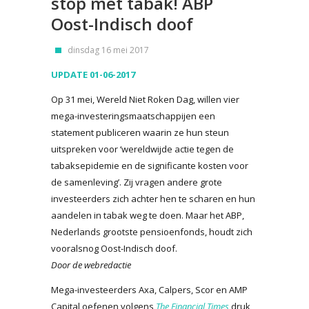
stop met tabak! ABP
Oost-Indisch doof
dinsdag 16 mei 2017
UPDATE 01-06-2017
Op 31 mei, Wereld Niet Roken Dag, willen vier
mega-investeringsmaatschappijen een
statement publiceren waarin ze hun steun
uitspreken voor ‘wereldwijde actie tegen de
tabaksepidemie en de significante kosten voor
de samenleving’. Zij vragen andere grote
investeerders zich achter hen te scharen en hun
aandelen in tabak weg te doen. Maar het ABP,
Nederlands grootste pensioenfonds, houdt zich
vooralsnog Oost-Indisch doof.
Door de webredactie
Mega-investeerders Axa, Calpers, Scor en AMP
Capital oefenen volgens
The Financial Times
druk