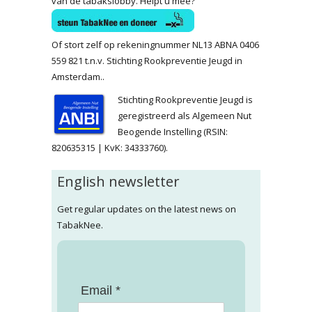
van de tabakslobby. Helpt u mee?
Of stort zelf op rekeningnummer NL13 ABNA 0406
559 821 t.n.v. Stichting Rookpreventie Jeugd in
Amsterdam..
Stichting Rookpreventie Jeugd is
geregistreerd als Algemeen Nut
Beogende Instelling (RSIN:
820635315 | KvK: 34333760).
English newsletter
Get regular updates on the latest news on
TabakNee.
Email *