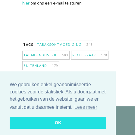
hier
om ons een e-mail te sturen.
TAGS
TABAKSONTMOEDIGING
248
TABAKSINDUSTRIE
501
RECHTSZAAK
178
BUITENLAND
179
INPERKING VERKOOPPUNTEN
98
We gebruiken enkel geanonimiseerde
ANTIROOKBELEID
306
ONDERZOEK
280
cookies voor de statistiek. Als u doorgaat met
MEER TAGS TONEN
het gebruiken van de website, gaan we er
vanuit dat u daarmee instemt.
Lees meer
Copyright © 2025 TabakNee - Rookpreventie Jeugd
OK