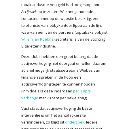
tabaksindustrie hen geld had toegestopt om
Accijnslek
op te zetten. Wie het genoemde
contactnummer op de website belt, krijgt een
telefoniste van lobbykantoor Eppa aan de lijn,
waarvan een van de partners (toptabakslobbyist
Willem Jan Roelofs
) secretaris is van de Stichting
Sigarettenindustrie.
Deze clubs hebben een groot belang dat de
accijnsverhoging niet doorgaat en willen daarom
zo snel mogelijk staatssecretaris Wiebes van
Financiën spreken in de hoop een
accijnsverhoging tegen te kunnen houden
(inmiddels is deze inderdaad
per 1 april
verhoogd
met 70 cent per pakje shag).
Vast staat dat accijnsverhoging de beste
interventie is om het aantal rokers te
verminderen, zo blijkt uit
onderzoek
. Iedere
prijsverhoging van 10 procent gaat samen met