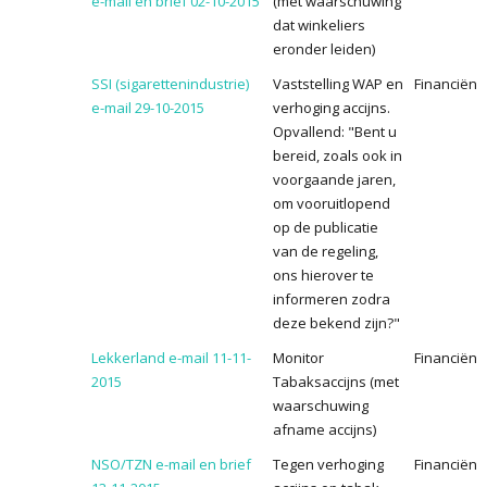
e-mail en brief 02-10-2015
(met waarschuwing
dat winkeliers
eronder leiden)
SSI (sigarettenindustrie)
Vaststelling WAP en
Financiën
e-mail 29-10-2015
verhoging accijns.
Opvallend: "Bent u
bereid, zoals ook in
voorgaande jaren,
om vooruitlopend
op de publicatie
van de regeling,
ons hierover te
informeren zodra
deze bekend zijn?"
Lekkerland e-mail 11-11-
Monitor
Financiën
2015
Tabaksaccijns (met
waarschuwing
afname accijns)
NSO/TZN e-mail en brief
Tegen verhoging
Financiën