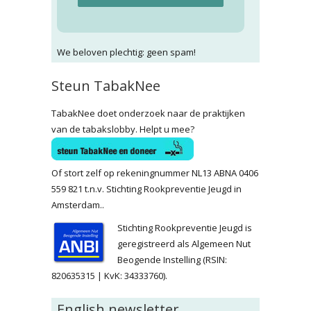
We beloven plechtig: geen spam!
Steun TabakNee
TabakNee doet onderzoek naar de praktijken
van de tabakslobby. Helpt u mee?
Of stort zelf op rekeningnummer NL13 ABNA 0406
559 821 t.n.v. Stichting Rookpreventie Jeugd in
Amsterdam..
Stichting Rookpreventie Jeugd is
geregistreerd als Algemeen Nut
Beogende Instelling (RSIN:
820635315 | KvK: 34333760).
English newsletter