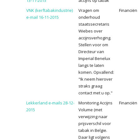
13-11-2015
accijns op tabak
VNK (kerftabakindustrie)
Vragen om
Financiën
e-mail 16-11-2015
onderhoud
staatssecretaris
Wiebes over
accijnsverhoging.
Stellen voor om
Directeur van
Imperial Benelux
langs te laten
komen. Opvallend:
"Ik neem hierover
straks graag
contact met u op."
Lekkerland e-mails 28-12-
Monitoring Accijns
Financiën
2015
Volume (met
verwijzing naar
prijsverschil voor
tabak in Belgie.
Daar ligt volgens