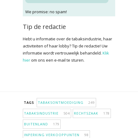
We promise: no spam!
Tip de redactie
Hebt u informatie over de tabaksindustrie, haar
activiteiten of haar lobby? Tip de redactie! Uw
informatie wordt vertrouwelijk behandeld.
Klik
hier
om ons een e-mail te sturen.
TAGS
TABAKSONTMOEDIGING
249
TABAKSINDUSTRIE
504
RECHTSZAAK
178
BUITENLAND
179
INPERKING VERKOOPPUNTEN
98