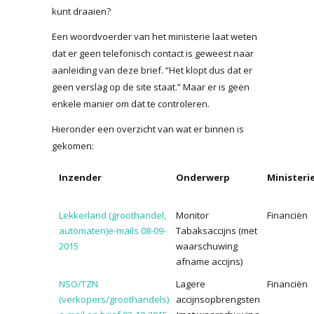
kunt draaien?
Een woordvoerder van het ministerie laat weten
dat er geen telefonisch contact is geweest naar
aanleiding van deze brief. “Het klopt dus dat er
geen verslag op de site staat.” Maar er is geen
enkele manier om dat te controleren.
Hieronder een overzicht van wat er binnen is
gekomen:
Inzender
Onderwerp
Ministeri
Lekkerland (groothandel,
Monitor
Financiën
automaten)e-mails 08-09-
Tabaksaccijns (met
2015
waarschuwing
afname accijns)
NSO/TZN
Lagere
Financiën
(verkopers/groothandels)
accijnsopbrengsten