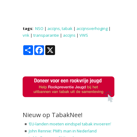
tags:
NSO
|
accijns, tabak
|
accijnsverhoging
|
vnk
|
transparantie
|
accijns
|
VWS
Share
Facebook
X
Nieuw op TabakNee!
‘EU-landen moeten eindspel tabak invoeren’
John Rennie: PMI’s man in Nederland