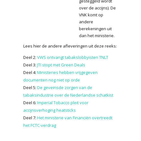
gesteggeld wordt
over de accijns). De
VNK komt op
andere
berekeningen uit
dan het ministerie.
Lees hier de andere afleveringen uit deze reeks:
Deel 2:
VWS ontvangt tabakslobbyisten TNLT
Deel 3:
JTI stopt met Green Deals
Deel 4:
Ministeries hebben vrijgegeven
documenten nog niet op orde
Deel 5:
De geveinsde zorgen van de
tabaksindustrie over de Nederlandse schatkist
Deel 6:
Imperial Tobacco pleit voor
accijnsverhoging heatsticks
Deel 7:
Het ministerie van Financiën overtreedt
het FCTC-verdrag