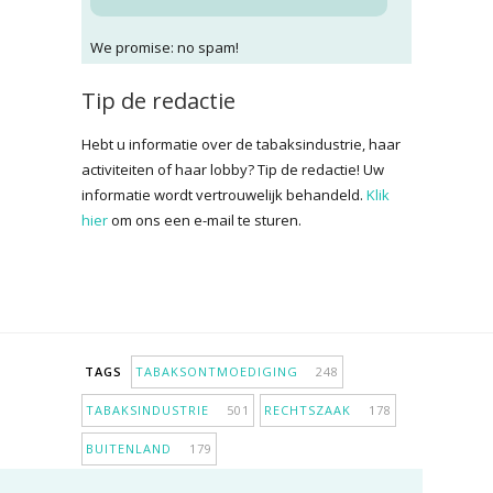
We promise: no spam!
Tip de redactie
Hebt u informatie over de tabaksindustrie, haar
activiteiten of haar lobby? Tip de redactie! Uw
informatie wordt vertrouwelijk behandeld.
Klik
hier
om ons een e-mail te sturen.
TAGS
TABAKSONTMOEDIGING
248
TABAKSINDUSTRIE
501
RECHTSZAAK
178
BUITENLAND
179
INPERKING VERKOOPPUNTEN
98