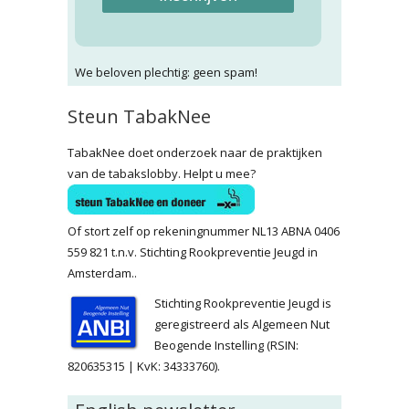
We beloven plechtig: geen spam!
Steun TabakNee
TabakNee doet onderzoek naar de praktijken
van de tabakslobby. Helpt u mee?
Of stort zelf op rekeningnummer NL13 ABNA 0406
559 821 t.n.v. Stichting Rookpreventie Jeugd in
Amsterdam..
Stichting Rookpreventie Jeugd is
geregistreerd als Algemeen Nut
Beogende Instelling (RSIN:
820635315 | KvK: 34333760).