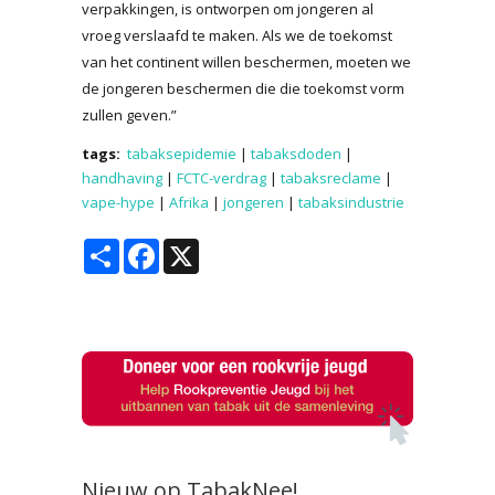
verpakkingen, is ontworpen om jongeren al
vroeg verslaafd te maken. Als we de toekomst
van het continent willen beschermen, moeten we
de jongeren beschermen die die toekomst vorm
zullen geven.”
tags:
tabaksepidemie
|
tabaksdoden
|
handhaving
|
FCTC-verdrag
|
tabaksreclame
|
vape-hype
|
Afrika
|
jongeren
|
tabaksindustrie
Share
Facebook
X
Nieuw op TabakNee!