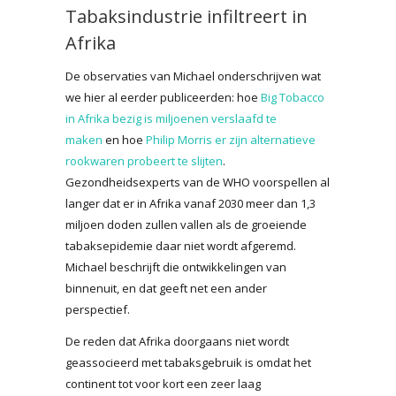
Tabaksindustrie infiltreert in
Afrika
De observaties van Michael onderschrijven wat
we hier al eerder publiceerden: hoe
Big Tobacco
in Afrika bezig is miljoenen verslaafd te
maken
en hoe
Philip Morris er zijn alternatieve
rookwaren probeert te slijten
.
Gezondheidsexperts van de WHO voorspellen al
langer dat er in Afrika vanaf 2030 meer dan 1,3
miljoen doden zullen vallen als de groeiende
tabaksepidemie daar niet wordt afgeremd.
Michael beschrijft die ontwikkelingen van
binnenuit, en dat geeft net een ander
perspectief.
De reden dat Afrika doorgaans niet wordt
geassocieerd met tabaksgebruik is omdat het
continent tot voor kort een zeer laag