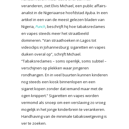
veranderen, ziet Elvis Michael, een public affairs-
analist in de Nigeriaanse hoofdstad Ajuba. In een
artikel in een van de meest gelezen bladen van
Nigeria,
Punch
, beschrijft hij hoe tabaksreclames
en vapes steeds meer het straatbeeld
domineren. “Van straathoeken in Lagos tot
videoclips in Johannesburg: sigaretten en vapes
duiken overal op”, schrijft Michael.
“Tabaksreclames – soms openlijk, soms subtiel –
verschijnen op plekken waar jongeren
rondhangen. En in veel buurten kunnen kinderen
nog steeds een kiosk binnenlopen en een
sigaret kopen zonder dat iemand maar met de
ogen knippert.” Sigaretten en vapes worden
vermomd als snoep om een verslaving zo vroeg
mogelijk in het jonge kinderbrein te verankeren.
Handhaving van de minimale tabakswetgeving is
ver te zoeken.