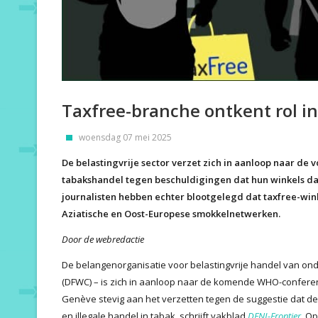
Taxfree-branche ontkent rol i
woensdag 07 mei 2025
De belastingvrije sector verzet zich in aanloop naar de
tabakshandel tegen beschuldigingen dat hun winkels da
journalisten hebben echter blootgelegd dat taxfree-win
Aziatische en Oost-Europese smokkelnetwerken.
Door de webredactie
De belangenorganisatie voor belastingvrije handel van ond
(DFWC) – is zich in aanloop naar de komende WHO-conferent
Genève stevig aan het verzetten tegen de suggestie dat de
en illegale handel in tabak, schrijft vakblad
DFNI-Frontier
. O