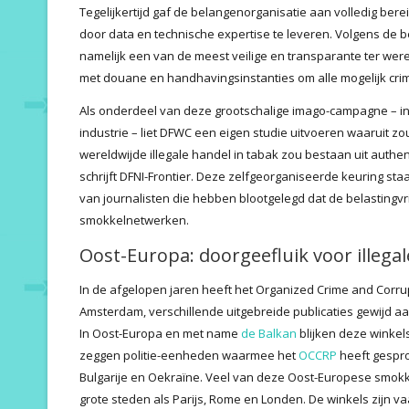
Tegelijkertijd gaf de belangenorganisatie aan volledig ber
door data en technische expertise te leveren. Volgens de be
namelijk een van de meest veilige en transparante ter wer
met douane en handhavingsinstanties om alle mogelijk crim
Als onderdeel van deze grootschalige imago-campagne – 
industrie – liet DFWC een eigen studie uitvoeren waaruit zou
wereldwijde illegale handel in tabak zou bestaan uit authen
schrijft DFNI-Frontier. Deze zelfgeorganiseerde keuring sta
van journalisten die hebben blootgelegd dat de belastingvri
smokkelnetwerken.
Oost-Europa: doorgeefluik voor illegal
In de afgelopen jaren heeft het Organized Crime and Corrup
Amsterdam, verschillende uitgebreide publicaties gewijd aa
In Oost-Europa en met name
de Balkan
blijken deze winkels
zeggen politie-eenheden waarmee het
OCCRP
heeft gespr
Bulgarije en Oekraïne. Veel van deze Oost-Europese smokk
grote steden als Parijs, Rome en Londen. De winkels zijn va