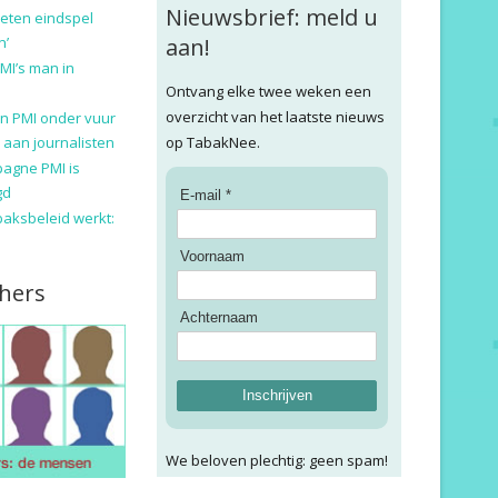
Nieuwsbrief: meld u
eten eindspel
n’
aan!
MI’s man in
Ontvang elke twee weken een
overzicht van het laatste nieuws
n PMI onder vuur
 aan journalisten
op TabakNee.
pagne PMI is
gd
E-mail *
baksbeleid werkt:
Voornaam
hers
Achternaam
Inschrijven
We beloven plechtig: geen spam!