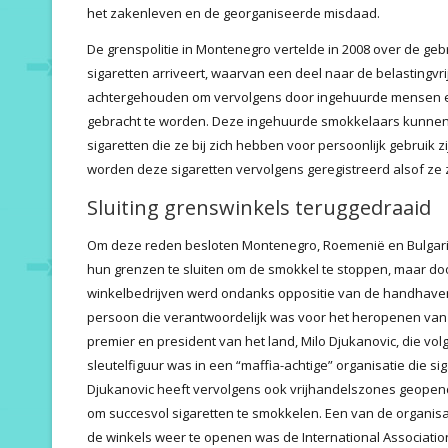
het zakenleven en de georganiseerde misdaad.
De grenspolitie in Montenegro vertelde in 2008 over de geb
sigaretten arriveert, waarvan een deel naar de belastingvri
achtergehouden om vervolgens door ingehuurde mensen en 
gebracht te worden. Deze ingehuurde smokkelaars kunnen
sigaretten die ze bij zich hebben voor persoonlijk gebruik zi
worden deze sigaretten vervolgens geregistreerd alsof ze zi
Sluiting grenswinkels teruggedraaid
Om deze reden besloten Montenegro, Roemenië en Bulgarije i
hun grenzen te sluiten om de smokkel te stoppen, maar doo
winkelbedrijven werd ondanks oppositie van de handhavend
persoon die verantwoordelijk was voor het heropenen van
premier en president van het land, Milo Djukanovic, die volg
sleutelfiguur was in een “maffia-achtige” organisatie die si
Djukanovic heeft vervolgens ook vrijhandelszones geopend b
om succesvol sigaretten te smokkelen. Een van de organis
de winkels weer te openen was de International Association 