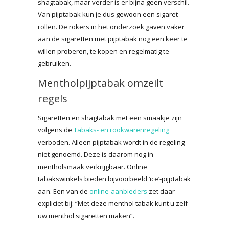
shagtabak, maar verder is er bijna geen verschil.
Van pijptabak kun je dus gewoon een sigaret
rollen. De rokers in het onderzoek gaven vaker
aan de sigaretten met pijptabak nog een keer te
willen proberen, te kopen en regelmatig te
gebruiken.
Mentholpijptabak omzeilt
regels
Sigaretten en shagtabak met een smaakje zijn
volgens de
Tabaks- en rookwarenregeling
verboden. Alleen pijptabak wordt in de regeling
niet genoemd. Deze is daarom nog in
mentholsmaak verkrijgbaar. Online
tabakswinkels bieden bijvoorbeeld ‘ice’-pijptabak
aan. Een van de
online-aanbieders
zet daar
expliciet bij: “Met deze menthol tabak kunt u zelf
uw menthol sigaretten maken”.