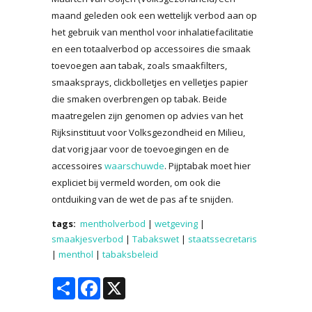
maand geleden ook een wettelijk verbod aan op
het gebruik van menthol voor inhalatiefacilitatie
en een totaalverbod op accessoires die smaak
toevoegen aan tabak, zoals smaakfilters,
smaaksprays, clickbolletjes en velletjes papier
die smaken overbrengen op tabak. Beide
maatregelen zijn genomen op advies van het
Rijksinstituut voor Volksgezondheid en Milieu,
dat vorig jaar voor de toevoegingen en de
accessoires
waarschuwde
. Pijptabak moet hier
expliciet bij vermeld worden, om ook die
ontduiking van de wet de pas af te snijden.
tags:
mentholverbod
|
wetgeving
|
smaakjesverbod
|
Tabakswet
|
staatssecretaris
|
menthol
|
tabaksbeleid
Share
Facebook
X