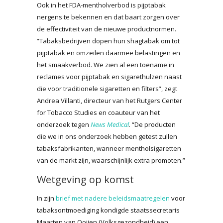
Ook in het FDA-mentholverbod is pijptabak
nergens te bekennen en dat baart zorgen over
de effectiviteit van de nieuwe productnormen.
“Tabaksbedrijven dopen hun shagtabak om tot
pijptabak en omzeilen daarmee belastingen en
het smaakverbod. We zien al een toename in
reclames voor pijptabak en sigarethulzen naast
die voor traditionele sigaretten en filters”, zegt
Andrea Villanti, directeur van het Rutgers Center
for Tobacco Studies en coauteur van het
onderzoek tegen
News Medical
. “De producten
die we in ons onderzoek hebben getest zullen
tabaksfabrikanten, wanneer mentholsigaretten
van de markt zijn, waarschijnlijk extra promoten.”
Wetgeving op komst
In zijn
brief met nadere beleidsmaatregelen
voor
tabaksontmoediging kondigde staatssecretaris
Maarten van Ooijen (Volksgezondheid) een