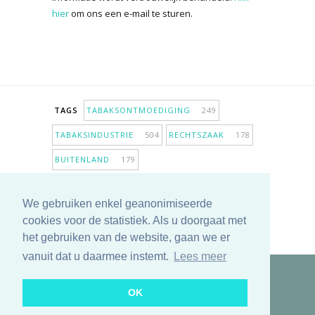
hier
om ons een e-mail te sturen.
TAGS
TABAKSONTMOEDIGING
249
TABAKSINDUSTRIE
504
RECHTSZAAK
178
BUITENLAND
179
INPERKING VERKOOPPUNTEN
98
We gebruiken enkel geanonimiseerde
ANTIROOKBELEID
307
ONDERZOEK
280
cookies voor de statistiek. Als u doorgaat met
MEER TAGS TONEN
het gebruiken van de website, gaan we er
vanuit dat u daarmee instemt.
Lees meer
Copyright © 2025 TabakNee - Rookpreventie Jeugd
OK