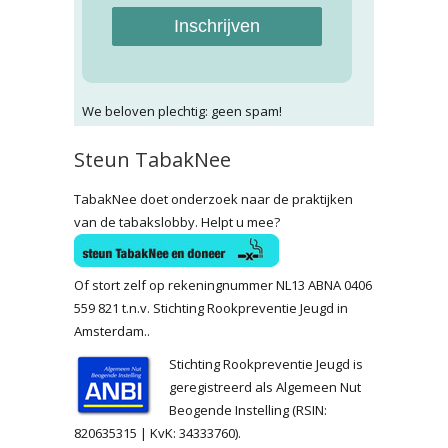
Inschrijven
We beloven plechtig: geen spam!
Steun TabakNee
TabakNee doet onderzoek naar de praktijken
van de tabakslobby. Helpt u mee?
Of stort zelf op rekeningnummer NL13 ABNA 0406
559 821 t.n.v. Stichting Rookpreventie Jeugd in
Amsterdam..
Stichting Rookpreventie Jeugd is
geregistreerd als Algemeen Nut
Beogende Instelling (RSIN:
820635315 | KvK: 34333760).