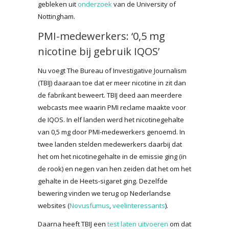
gebleken uit
onderzoek
van de University of
Nottingham.
PMI-medewerkers: ‘0,5 mg
nicotine bij gebruik IQOS’
Nu voegt The Bureau of Investigative Journalism
(TBIJ) daaraan toe dat er meer nicotine in zit dan
de fabrikant beweert. TBIJ deed aan meerdere
webcasts mee waarin PMI reclame maakte voor
de IQOS. In elf landen werd het nicotinegehalte
van 0,5 mg door PMI-medewerkers genoemd. In
twee landen stelden medewerkers daarbij dat
het om het nicotinegehalte in de emissie ging (in
de rook) en negen van hen zeiden dat het om het
gehalte in de Heets-sigaret ging. Dezelfde
bewering vinden we terug op Nederlandse
websites (
Novusfumus
,
veelinteressants
).
Daarna heeft TBIJ een
test laten uitvoeren
om dat