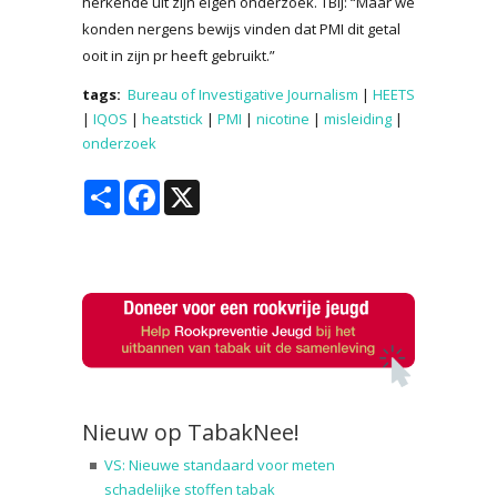
herkende uit zijn eigen onderzoek. TBIJ: “Maar we
konden nergens bewijs vinden dat PMI dit getal
ooit in zijn pr heeft gebruikt.”
tags:
Bureau of Investigative Journalism
|
HEETS
|
IQOS
|
heatstick
|
PMI
|
nicotine
|
misleiding
|
onderzoek
Share
Facebook
X
Nieuw op TabakNee!
VS: Nieuwe standaard voor meten
schadelijke stoffen tabak