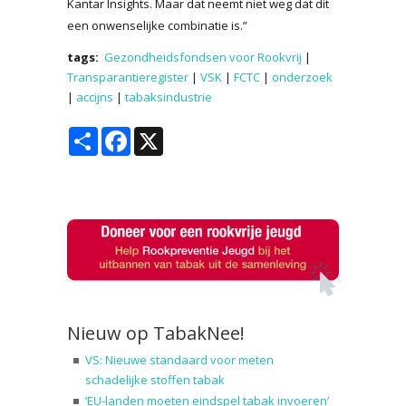
Kantar Insights. Maar dat neemt niet weg dat dit
een onwenselijke combinatie is.”
tags:
Gezondheidsfondsen voor Rookvrij
|
Transparantieregister
|
VSK
|
FCTC
|
onderzoek
|
accijns
|
tabaksindustrie
Share
Facebook
X
Nieuw op TabakNee!
VS: Nieuwe standaard voor meten
schadelijke stoffen tabak
‘EU-landen moeten eindspel tabak invoeren’