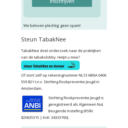
Inschrijven
We beloven plechtig: geen spam!
Steun TabakNee
TabakNee doet onderzoek naar de praktijken
van de tabakslobby. Helpt u mee?
Of stort zelf op rekeningnummer NL13 ABNA 0406
559 821 t.n.v. Stichting Rookpreventie Jeugd in
Amsterdam..
Stichting Rookpreventie Jeugd is
geregistreerd als Algemeen Nut
Beogende Instelling (RSIN:
820635315 | KvK: 34333760).