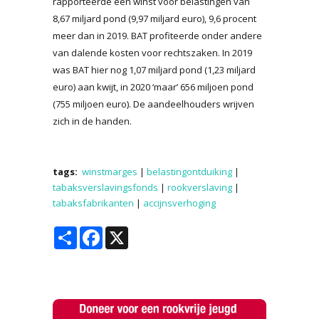
rapporteerde een winst voor belastingen van
8,67 miljard pond (9,97 miljard euro), 9,6 procent
meer dan in 2019. BAT profiteerde onder andere
van dalende kosten voor rechtszaken. In 2019
was BAT hier nog 1,07 miljard pond (1,23 miljard
euro) aan kwijt, in 2020 ‘maar’ 656 miljoen pond
(755 miljoen euro). De aandeelhouders wrijven
zich in de handen.
tags:
winstmarges
|
belastingontduiking
|
tabaksverslavingsfonds
|
rookverslaving
|
tabaksfabrikanten
|
accijnsverhoging
Share
Facebook
X