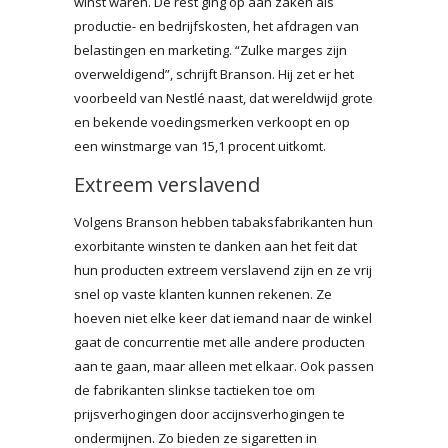
winst waren. De rest ging op aan zaken als
productie- en bedrijfskosten, het afdragen van
belastingen en marketing. “Zulke marges zijn
overweldigend”, schrijft Branson. Hij zet er het
voorbeeld van Nestlé naast, dat wereldwijd grote
en bekende voedingsmerken verkoopt en op
een winstmarge van 15,1 procent uitkomt.
Extreem verslavend
Volgens Branson hebben tabaksfabrikanten hun
exorbitante winsten te danken aan het feit dat
hun producten extreem verslavend zijn en ze vrij
snel op vaste klanten kunnen rekenen. Ze
hoeven niet elke keer dat iemand naar de winkel
gaat de concurrentie met alle andere producten
aan te gaan, maar alleen met elkaar. Ook passen
de fabrikanten slinkse tactieken toe om
prijsverhogingen door accijnsverhogingen te
ondermijnen. Zo bieden ze sigaretten in