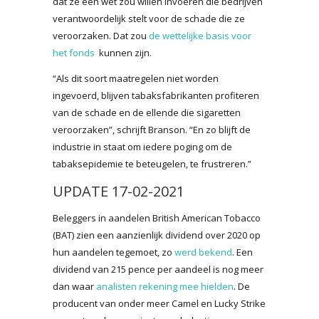
dat ze een wet zou willen invoeren die bedrijven
verantwoordelijk stelt voor de schade die ze
veroorzaken. Dat zou
de wettelijke basis voor
het fonds
kunnen zijn.
“Als dit soort maatregelen niet worden
ingevoerd, blijven tabaksfabrikanten profiteren
van de schade en de ellende die sigaretten
veroorzaken”, schrijft Branson. “En zo blijft de
industrie in staat om iedere poging om de
tabaksepidemie te beteugelen, te frustreren.”
UPDATE 17-02-2021
Beleggers in aandelen British American Tobacco
(BAT) zien een aanzienlijk dividend over 2020 op
hun aandelen tegemoet, zo
werd bekend
. Een
dividend van 215 pence per aandeel is nog meer
dan waar
analisten rekening mee hielden
. De
producent van onder meer Camel en Lucky Strike