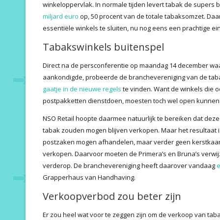
winkeloppervlak. In normale tijden levert tabak de supers
miljard euro
op, 50 procent van de totale tabaksomzet. Daar 
essentiële winkels te sluiten, nu nog eens een prachtige 
Tabakswinkels buitenspel
Direct na de persconferentie op maandag 14 december waa
aankondigde, probeerde de branchevereniging van de tab
gaatje in de nieuwe regels
te vinden. Want de winkels die o
postpakketten dienstdoen, moesten toch wel open kunnen b
NSO Retail hoopte daarmee natuurlijk te bereiken dat deze
tabak zouden mogen blijven verkopen. Maar het resultaat i
postzaken mogen afhandelen, maar verder geen kerstkaart, 
verkopen. Daarvoor moeten de Primera’s en Bruna’s verwi
verderop. De branchevereniging heeft daarover vandaag
e
Grapperhaus van Handhaving.
Verkoopverbod zou beter zijn
Er zou heel wat voor te zeggen zijn om de verkoop van ta