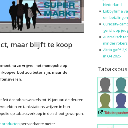
Nederland
Lobbyfirma va
om betalingen
Curiosity-cam
gericht op jeu
Australisch ta
t, maar blijft te koop
minder rokers
Altria gaf € 2,
in Q4 2025
oet nu ze vrijwel het monopolie op
Tabakspus
erkoopverbod zou beter zijn, maar de
ntensiveren.
et feit dat tabakswinkels tot 19 januari de deuren
rmarkten en tankstations wrijven in hun
nopolie op tabaksverkoop in de schoot geworpen.
e producten
per vierkante meter