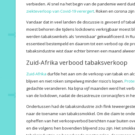
verbieden. Al snel na het begin van de pandemie werd duide
ziekteverloop van Covid-19 verergert
. Roken en corona zij
Vandaar dat in veel landen de discussie is gevoerd of tabak
moest behoren die tijdens lockdowns verkrijgbaar moest blijv
werden tabakswinkels als ‘onmisbaar’ gekwalificeerd. In Rus
essentieel bestempeld en daarom tot een verbod op de pro
tabaksindustrie wist daar echter binnen een maand alwee
Zuid-Afrika verbood tabaksverkoop
Zuid-Afrika
durfde het aan om de verkoop van tabak en alc
blijven en niet roken simpelweg minder risico’s lopen.
Prote
gedachte veranderen. Na bijna vijf maanden werd het verb
van de lockdown, nadat de desastreuze coronacijfers in he
Ondertussen had de tabaksindustrie zich flink teweergest
naar de toename van tabakssmokkel. Om die claim te onder
opheffen van het verkoopverbod berichten naar buiten ov
en die volgens hen bovendien blijvend zou zijn. Het smokke