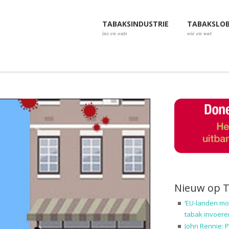
TABAKSINDUSTRIE
TABAKSLO
ins en outs
wie en wat
Nieuw op 
‘EU-landen mo
tabak invoere
John Rennie: P