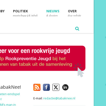
BBY
POLITIEK
NIEUWS
OVER
maatschappij & tabak
& dossiers
deze website
TabakNee!
eten eindspel
E-mail:
redactie@tabaknee.nl
n’
MI’s man in