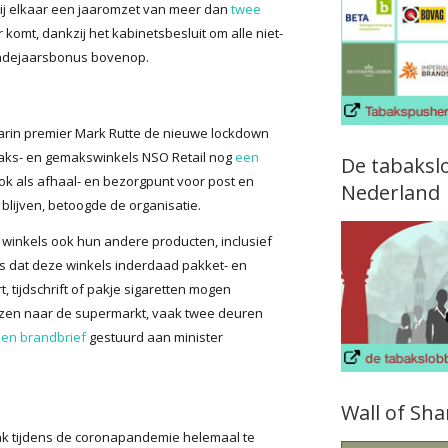
 bij elkaar een jaaromzet van meer dan
twee
komt, dankzij het kabinetsbesluit om alle niet-
eindejaarsbonus bovenop.
rin premier Mark Rutte de nieuwe lockdown
aks- en gemakswinkels NSO Retail nog
een
De tabaksl
ok als afhaal- en bezorgpunt voor post en
Nederland
lijven, betoogde de organisatie.
 winkels ook hun andere producten, inclusief
s dat deze winkels inderdaad pakket- en
tijdschrift of pakje sigaretten mogen
jzen naar de supermarkt, vaak twee deuren
en brandbrief
gestuurd aan minister
Wall of Sh
bak tijdens de coronapandemie helemaal te