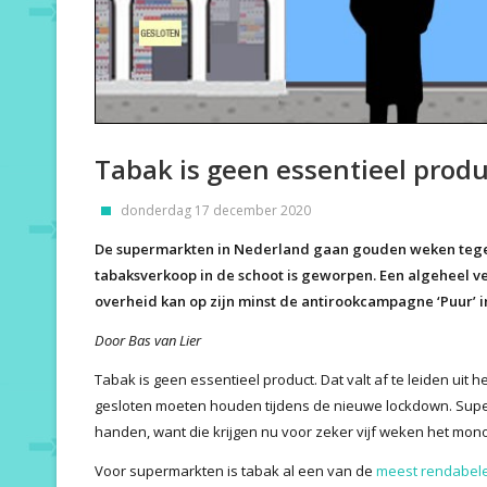
Tabak is geen essentieel produc
donderdag 17 december 2020
De supermarkten in Nederland gaan gouden weken tegem
tabaksverkoop in de schoot is geworpen. Een algeheel v
overheid kan op zijn minst de antirookcampagne ‘Puur’ i
Door Bas van Lier
Tabak is geen essentieel product. Dat valt af te leiden uit h
gesloten moeten houden tijdens de nieuwe lockdown. Supe
handen, want die krijgen nu voor zeker vijf weken het mo
Voor supermarkten is tabak al een van de
meest rendabel