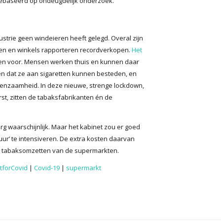
ebaseerd op ondeugdelijk onderzoek.
strie geen windeieren heeft gelegd. Overal zijn
ten en winkels rapporteren recordverkopen.
Het
en voor. Mensen werken thuis en kunnen daar
zen dat ze aan sigaretten kunnen besteden, en
enzaamheid. In deze nieuwe, strenge lockdown,
t, zitten de tabaksfabrikanten én de
erg waarschijnlijk. Maar het kabinet zou er goed
ur’ te intensiveren. De extra kosten daarvan
e tabaksomzetten van de supermarkten.
tforCovid
|
Covid-19
|
supermarkt