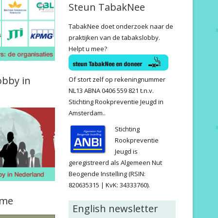
Steun TabakNee
TabakNee doet onderzoek naar de
praktijken van de tabakslobby.
Helpt u mee?
obby in
Of stort zelf op rekeningnummer
NL13 ABNA 0406 559 821 t.n.v.
Stichting Rookpreventie Jeugd in
Amsterdam..
Stichting
Rookpreventie
Jeugd is
geregistreerd als Algemeen Nut
Beogende Instelling (RSIN:
820635315 | KvK: 34333760).
ame
English newsletter