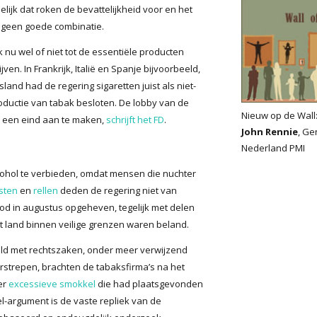
lijk dat roken de bevattelijkheid voor en het
n geen goede combinatie.
 nu wel of niet tot de essentiële producten
en. In Frankrijk, Italië en Spanje bijvoorbeeld,
land had de regering sigaretten juist als niet-
ductie van tabak besloten. De lobby van de
Nieuw op de Wall
r een eind aan te maken,
schrijft het FD
.
John Rennie
, Ge
Nederland PMI
ohol te verbieden, omdat mensen die nuchter
sten
en
rellen
deden de regering niet van
od in augustus opgeheven, tegelijk met delen
t land binnen veilige grenzen waren beland.
eld met rechtszaken, onder meer verwijzend
strepen, brachten de tabaksfirma’s na het
er
excessieve smokkel
die had plaatsgevonden
l-argument is de vaste repliek van de