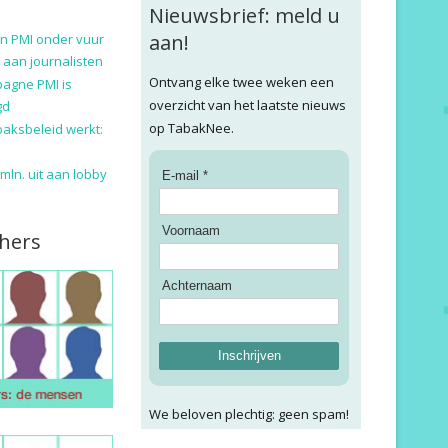
Nieuwsbrief: meld u
aan!
n PMI onder vuur
 aan journalisten
Ontvang elke twee weken een
pagne PMI is
overzicht van het laatste nieuws
gd
op TabakNee.
baksbeleid werkt:
9 mln. uit aan lobby
E-mail *
Voornaam
hers
Achternaam
Inschrijven
We beloven plechtig: geen spam!