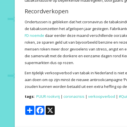
tabaksindustrie op beperkende maatregelen, doorgaans g
Recordverkopen
Ondertussen is gebleken dat het coronavirus de tabaksindu
de tabaksomzetten het afgelopen jaar gestegen. Fabrikan
FD noemde
daar eerder deze maand verschillende oorzak
roken, ze sparen geld uit van bijvoorbeeld benzine en rei
mensen roken meer door gevoelens van stress, angst en e
die samenvalt met de donkere en eenzame dagen rond Kers
supermarkten dus op rozen.
Een tijdelijk verkoopverbod van tabak in Nederland is niet 
aan doen om op zijn minst de nieuwe antirookcampagne ‘Pu
zouden kunnen worden betaald uit een extra heffing op d
tags:
PUUR rookvrij
|
coronacrisis
|
verkoopverbod
|
#Qui
Share
Facebook
X