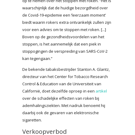
op te nemen over het stoppen met roken. “Het is
waarschijnlijk dat de huidige bezorgdheid over
de Covid-19-epidemie een ‘leerzaam moment’
biedt waarin rokers extra ontvankelijk zullen zijn
voor een advies om te stoppen met roken. [...]
Boven op de gezondheidsvoordelen van het
stoppen, is het aannemelijk dat een piek in
stoppogingen de verspreiding van SARS-CoV-2
kan tegengaan.”
De bekende tabaksbestrijder Stanton A. Glantz,
directeur van het Center for Tobacco Research
Control & Education van de Universiteit van
Californië, doet dezelfde oproep in een
artikel
over de schadelijke effecten van roken bij
ademhalingsziekten. Met nadruk benoemt hij
daarbij ook de gevaren van elektronische
sigaretten.
Verkoopverbod