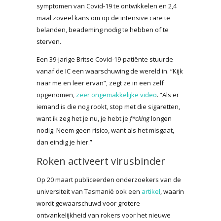
symptomen van Covid-19 te ontwikkelen en 2,4
maal zoveel kans om op de intensive care te
belanden, beademing nodig te hebben of te
sterven.
Een 39-jarige Britse Covid-19-patiënte stuurde
vanaf de IC een waarschuwing de wereld in. “Kijk
naar me en leer ervan”, zegt ze in een zelf
opgenomen,
zeer ongemakkelijke video
. “Als er
iemand is die nog rookt, stop met die sigaretten,
want ik zeg het je nu, je hebt je
f*cking
longen
nodig. Neem geen risico, want als het misgaat,
dan eindig je hier.”
Roken activeert virusbinder
Op 20 maart publiceerden onderzoekers van de
universiteit van Tasmanië ook een
artikel
, waarin
wordt gewaarschuwd voor grotere
ontvankelijkheid van rokers voor het nieuwe