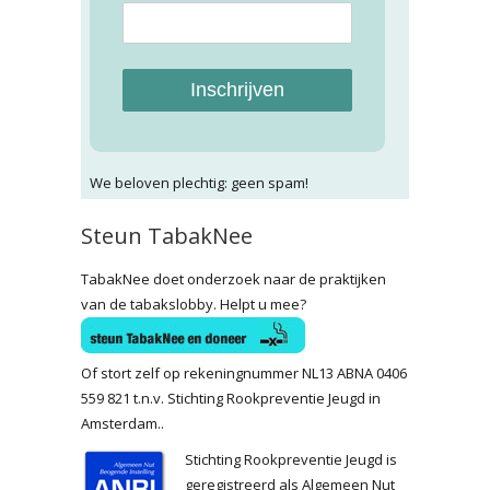
Inschrijven
We beloven plechtig: geen spam!
Steun TabakNee
TabakNee doet onderzoek naar de praktijken
van de tabakslobby. Helpt u mee?
Of stort zelf op rekeningnummer NL13 ABNA 0406
559 821 t.n.v. Stichting Rookpreventie Jeugd in
Amsterdam..
Stichting Rookpreventie Jeugd is
geregistreerd als Algemeen Nut