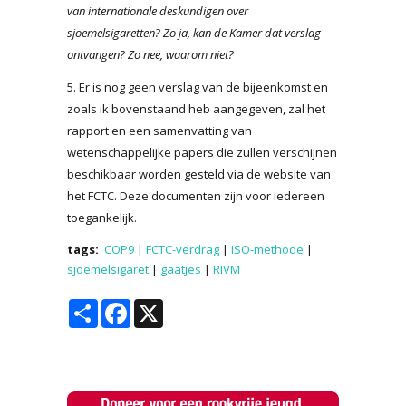
van internationale deskundigen over
sjoemelsigaretten? Zo ja, kan de Kamer dat verslag
ontvangen? Zo nee, waarom niet?
5. Er is nog geen verslag van de bijeenkomst en
zoals ik bovenstaand heb aangegeven, zal het
rapport en een samenvatting van
wetenschappelijke papers die zullen verschijnen
beschikbaar worden gesteld via de website van
het FCTC. Deze documenten zijn voor iedereen
toegankelijk.
tags:
COP9
|
FCTC-verdrag
|
ISO-methode
|
sjoemelsigaret
|
gaatjes
|
RIVM
Share
Facebook
X