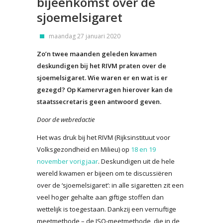
bijeenkomst over de
sjoemelsigaret
maandag 27 januari 2020
Zo’n twee maanden geleden kwamen
deskundigen bij het RIVM praten over de
sjoemelsigaret. Wie waren er en wat is er
gezegd? Op Kamervragen hierover kan de
staatssecretaris geen antwoord geven.
Door de webredactie
Het was druk bij het RIVM (Rijksinstituut voor
Volksgezondheid en Milieu) op
18 en 19
november vorig jaar
. Deskundigen uit de hele
wereld kwamen er bijeen om te discussiëren
over de ‘sjoemelsigaret’: in alle sigaretten zit een
veel hoger gehalte aan giftige stoffen dan
wettelijk is toegestaan. Dankzij een vernuftige
meetmethode – de ISO-meetmethode, die in de