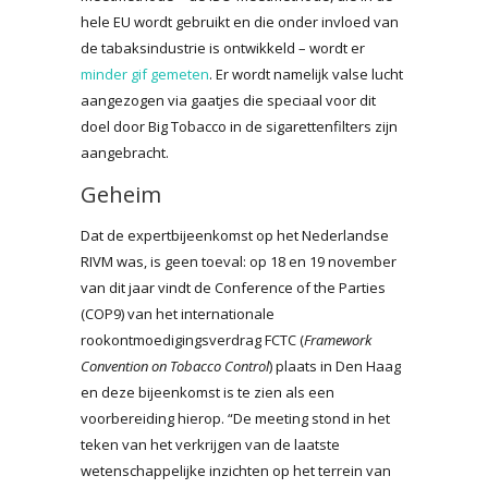
hele EU wordt gebruikt en die onder invloed van
de tabaksindustrie is ontwikkeld – wordt er
minder gif gemeten
. Er wordt namelijk valse lucht
aangezogen via gaatjes die speciaal voor dit
doel door Big Tobacco in de sigarettenfilters zijn
aangebracht.
Geheim
Dat de expertbijeenkomst op het Nederlandse
RIVM was, is geen toeval: op 18 en 19 november
van dit jaar vindt de Conference of the Parties
(COP9) van het internationale
rookontmoedigingsverdrag FCTC (
Framework
Convention on Tobacco Control
) plaats in Den Haag
en deze bijeenkomst is te zien als een
voorbereiding hierop. “De meeting stond in het
teken van het verkrijgen van de laatste
wetenschappelijke inzichten op het terrein van