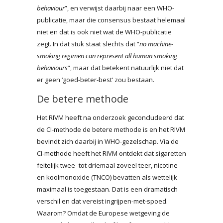
behaviour
”, en verwijst daarbij naar een WHO-
publicatie, maar die consensus bestaat helemaal
niet en dat is ook niet wat de WHO-publicatie
zegt. In dat stuk staat slechts dat “
no machine-
smoking regimen can represent all human smoking
behaviours
”, maar dat betekent natuurlijk niet dat
er geen ‘goed-beter-best’ zou bestaan.
De betere methode
Het RIVM heeft na onderzoek geconcludeerd dat
de CI-methode de betere methode is en het RIVM
bevindt zich daarbij in WHO-gezelschap. Via de
CI-methode heeft het RIVM ontdekt dat sigaretten
feitelijk twee- tot driemaal zoveel teer, nicotine
en koolmonoxide (TNCO) bevatten als wettelijk
maximaal is toegestaan. Dat is een dramatisch
verschil en dat vereist ingrijpen-met-spoed.
Waarom? Omdat de Europese wetgeving de