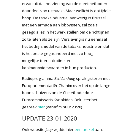
ervan uit dat herziening van de meetmethoden
daar deel van uitmaakt. Maar wellicht is dat ijdele
hoop. De tabaksindustrie, aanwezig in Brussel
met een armada aan lobbyisten, zal zoals
gezegd alles in het werk stellen om de richtlijnen
zo te laten als ze zijn. Verslaving is nu eenmaal
het bedrijfsmodel van de tabaksindustrie en dat
is het beste gegarandeerd met zo hoog
mogelijke teer-, nicotine- en
koolmonoxidewaarden in hun producten.
Radioprogramma
EenVandaag
sprak gisteren met
Europarlementariër Chahim over het op de lange
baan schuiven van de CI-methode door
Eurocommissaris Kyriakides. Beluister het
gesprek
hier
(vanaf minuut 23:20).
UPDATE 23-01-2020
Ook website
Joop
wijdde hier
een artikel
aan.