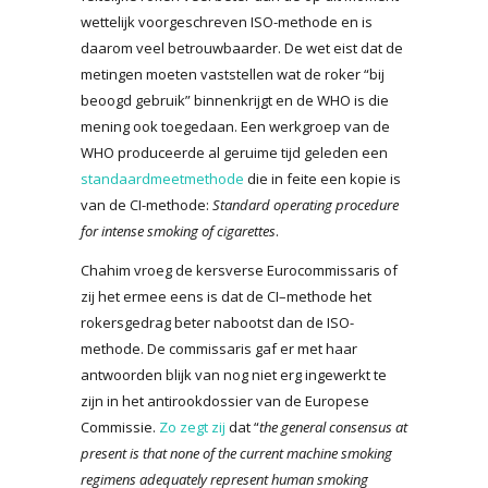
wettelijk voorgeschreven ISO-methode en is
daarom veel betrouwbaarder. De wet eist dat de
metingen moeten vaststellen wat de roker “bij
beoogd gebruik” binnenkrijgt en de WHO is die
mening ook toegedaan. Een werkgroep van de
WHO produceerde al geruime tijd geleden een
standaardmeetmethode
die in feite een kopie is
van de CI-methode:
Standard operating procedure
for intense smoking of cigarettes
.
Chahim vroeg de kersverse Eurocommissaris of
zij het ermee eens is dat de CI–methode het
rokersgedrag beter nabootst dan de ISO-
methode. De commissaris gaf er met haar
antwoorden blijk van nog niet erg ingewerkt te
zijn in het antirookdossier van de Europese
Commissie.
Zo zegt zij
dat “
the general consensus at
present is that none of the current machine smoking
regimens adequately represent human smoking