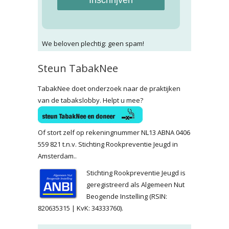
Inschrijven
We beloven plechtig: geen spam!
Steun TabakNee
TabakNee doet onderzoek naar de praktijken
van de tabakslobby. Helpt u mee?
Of stort zelf op rekeningnummer NL13 ABNA 0406
559 821 t.n.v. Stichting Rookpreventie Jeugd in
Amsterdam..
Stichting Rookpreventie Jeugd is
geregistreerd als Algemeen Nut
Beogende Instelling (RSIN:
820635315 | KvK: 34333760).