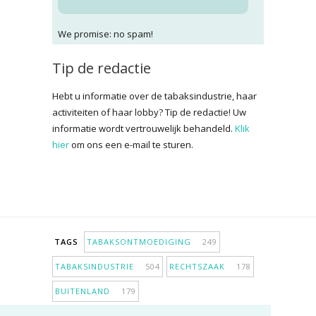
We promise: no spam!
Tip de redactie
Hebt u informatie over de tabaksindustrie, haar
activiteiten of haar lobby? Tip de redactie! Uw
informatie wordt vertrouwelijk behandeld.
Klik
hier
om ons een e-mail te sturen.
TAGS
TABAKSONTMOEDIGING
249
TABAKSINDUSTRIE
504
RECHTSZAAK
178
BUITENLAND
179
INPERKING VERKOOPPUNTEN
98