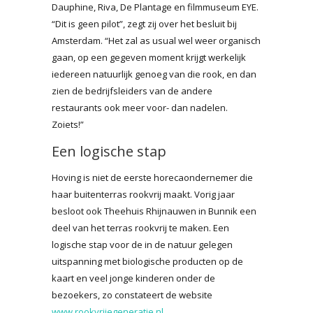
Dauphine, Riva, De Plantage en filmmuseum EYE.
“Dit is geen pilot”, zegt zij over het besluit bij
Amsterdam. “Het zal as usual wel weer organisch
gaan, op een gegeven moment krijgt werkelijk
iedereen natuurlijk genoeg van die rook, en dan
zien de bedrijfsleiders van de andere
restaurants ook meer voor- dan nadelen.
Zoiets!”
Een logische stap
Hoving is niet de eerste horecaondernemer die
haar buitenterras rookvrij maakt. Vorig jaar
besloot ook Theehuis Rhijnauwen in Bunnik een
deel van het terras rookvrij te maken. Een
logische stap voor de in de natuur gelegen
uitspanning met biologische producten op de
kaart en veel jonge kinderen onder de
bezoekers, zo constateert de website
www.rookvrijegeneratie.nl
.