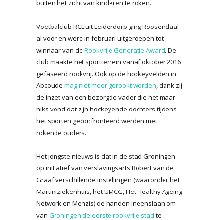
buiten het zicht van kinderen te roken.
Voetbalclub RCL uit Leiderdorp ging Roosendaal
al voor en werd in februari uitgeroepen tot
winnaar van de
Rookvrije Generatie Award
. De
club maakte het sportterrein vanaf oktober 2016
gefaseerd rookvrij. Ook op de hockeyvelden in
Abcoude
mag niet meer gerookt worden
, dank zij
de inzet van een bezorgde vader die het maar
niks vond dat zijn hockeyende dochters tijdens
het sporten geconfronteerd werden met
rokende ouders.
Het jongste nieuws is dat in de stad Groningen
op initiatief van verslavingsarts Robert van de
Graaf verschillende instellingen (waaronder het
Martiniziekenhuis, het UMCG, Het Healthy Ageing
Network en Menzis) de handen ineenslaan om
van
Groningen de eerste rookvrije stad
te