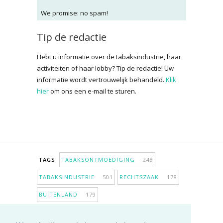
We promise: no spam!
Tip de redactie
Hebt u informatie over de tabaksindustrie, haar
activiteiten of haar lobby? Tip de redactie! Uw
informatie wordt vertrouwelijk behandeld.
Klik
hier
om ons een e-mail te sturen.
TAGS
TABAKSONTMOEDIGING
248
TABAKSINDUSTRIE
501
RECHTSZAAK
178
BUITENLAND
179
INPERKING VERKOOPPUNTEN
98