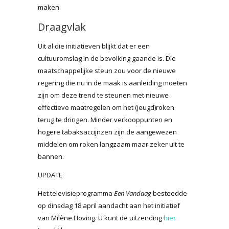
maken.
Draagvlak
Uit al die initiatieven blijkt dat er een
cultuuromslag in de bevolking gaande is. Die
maatschappelijke steun zou voor de nieuwe
regering die nu in de maak is aanleiding moeten
zijn om deze trend te steunen met nieuwe
effectieve maatregelen om het (jeugd)roken
terug te dringen. Minder verkooppunten en
hogere tabaksaccijnzen zijn de aangewezen
middelen om roken langzaam maar zeker uit te
bannen.
UPDATE
Het televisieprogramma
Een Vandaag
besteedde
op dinsdag 18 april aandacht aan het initiatief
van Milène Hoving. U kunt de uitzending
hier