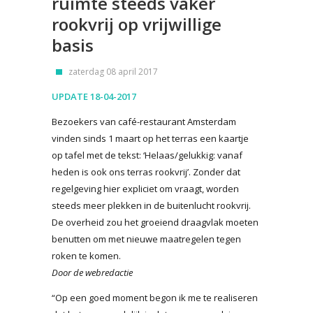
ruimte steeds vaker
rookvrij op vrijwillige
basis
zaterdag 08 april 2017
UPDATE 18-04-2017
Bezoekers van café-restaurant Amsterdam
vinden sinds 1 maart op het terras een kaartje
op tafel met de tekst: ‘Helaas/gelukkig: vanaf
heden is ook ons terras rookvrij’. Zonder dat
regelgeving hier expliciet om vraagt, worden
steeds meer plekken in de buitenlucht rookvrij.
De overheid zou het groeiend draagvlak moeten
benutten om met nieuwe maatregelen tegen
roken te komen.
Door de webredactie
“Op een goed moment begon ik me te realiseren