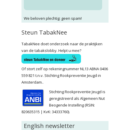
We beloven plechtig: geen spam!
Steun TabakNee
TabakNee doet onderzoek naar de praktijken
van de tabakslobby. Helpt u mee?
Of stort zelf op rekeningnummer NL13 ABNA 0406
559 821 t.n.v. Stichting Rookpreventie Jeugd in
Amsterdam..
Stichting Rookpreventie Jeugd is
geregistreerd als Algemeen Nut
Beogende Instelling (RSIN:
820635315 | KvK: 34333760).
English newsletter