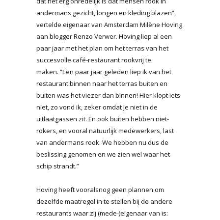
dat het erg onredelijk is dat mensen rook in
andermans gezicht, longen en kleding blazen”,
vertelde eigenaar van Amsterdam Milène Hoving
aan blogger Renzo Verwer. Hoving liep al een
paar jaar met het plan om het terras van het
succesvolle café-restaurant rookvrij te
maken. “Een paar jaar geleden liep ik van het
restaurant binnen naar het terras buiten en
buiten was het viezer dan binnen! Hier klopt iets
niet, zo vond ik, zeker omdat je niet in de
uitlaatgassen zit. En ook buiten hebben niet-
rokers, en vooral natuurlijk medewerkers, last
van andermans rook. We hebben nu dus de
beslissing genomen en we zien wel waar het
schip strandt.”
Hoving heeft vooralsnog geen plannen om
dezelfde maatregel in te stellen bij de andere
restaurants waar zij (mede-)eigenaar van is: