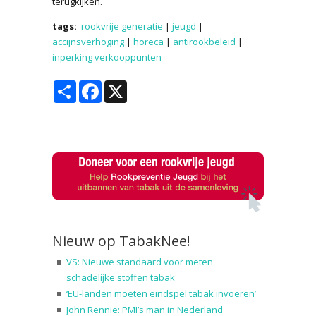
terugkijken.
tags:
rookvrije generatie
|
jeugd
|
accijnsverhoging
|
horeca
|
antirookbeleid
|
inperking verkooppunten
Share
Facebook
X
Nieuw op TabakNee!
VS: Nieuwe standaard voor meten
schadelijke stoffen tabak
‘EU-landen moeten eindspel tabak invoeren’
John Rennie: PMI’s man in Nederland