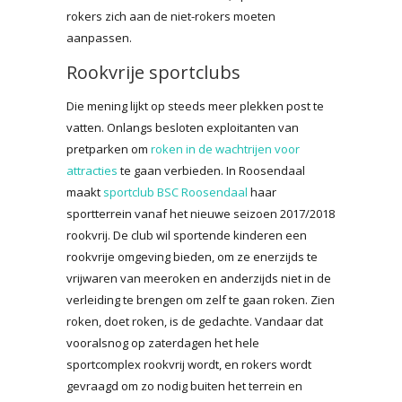
rokers zich aan de niet-rokers moeten
aanpassen.
Rookvrije sportclubs
Die mening lijkt op steeds meer plekken post te
vatten. Onlangs besloten exploitanten van
pretparken om
roken in de wachtrijen voor
attracties
te gaan verbieden. In Roosendaal
maakt
sportclub BSC Roosendaal
haar
sportterrein vanaf het nieuwe seizoen 2017/2018
rookvrij. De club wil sportende kinderen een
rookvrije omgeving bieden, om ze enerzijds te
vrijwaren van meeroken en anderzijds niet in de
verleiding te brengen om zelf te gaan roken. Zien
roken, doet roken, is de gedachte. Vandaar dat
vooralsnog op zaterdagen het hele
sportcomplex rookvrij wordt, en rokers wordt
gevraagd om zo nodig buiten het terrein en