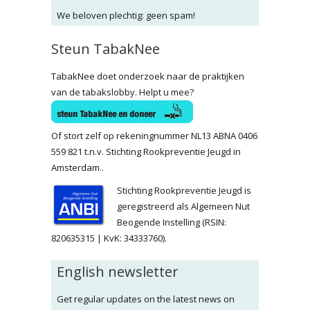
We beloven plechtig: geen spam!
Steun TabakNee
TabakNee doet onderzoek naar de praktijken
van de tabakslobby. Helpt u mee?
Of stort zelf op rekeningnummer NL13 ABNA 0406
559 821 t.n.v. Stichting Rookpreventie Jeugd in
Amsterdam..
Stichting Rookpreventie Jeugd is
geregistreerd als Algemeen Nut
Beogende Instelling (RSIN:
820635315 | KvK: 34333760).
English newsletter
Get regular updates on the latest news on