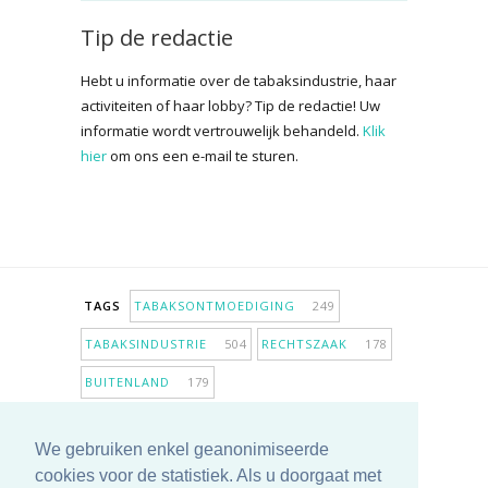
Tip de redactie
Hebt u informatie over de tabaksindustrie, haar
activiteiten of haar lobby? Tip de redactie! Uw
informatie wordt vertrouwelijk behandeld.
Klik
hier
om ons een e-mail te sturen.
TAGS
TABAKSONTMOEDIGING
249
TABAKSINDUSTRIE
504
RECHTSZAAK
178
BUITENLAND
179
INPERKING VERKOOPPUNTEN
98
We gebruiken enkel geanonimiseerde
ANTIROOKBELEID
307
ONDERZOEK
280
cookies voor de statistiek. Als u doorgaat met