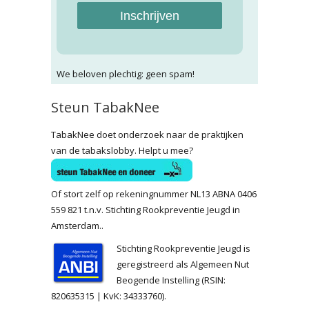
Inschrijven
We beloven plechtig: geen spam!
Steun TabakNee
TabakNee doet onderzoek naar de praktijken
van de tabakslobby. Helpt u mee?
Of stort zelf op rekeningnummer NL13 ABNA 0406
559 821 t.n.v. Stichting Rookpreventie Jeugd in
Amsterdam..
Stichting Rookpreventie Jeugd is
geregistreerd als Algemeen Nut
Beogende Instelling (RSIN:
820635315 | KvK: 34333760).