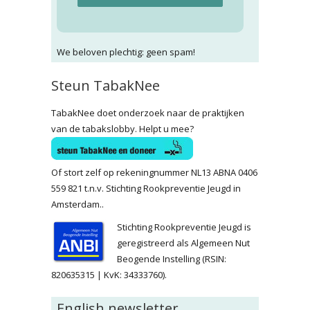
We beloven plechtig: geen spam!
Steun TabakNee
TabakNee doet onderzoek naar de praktijken
van de tabakslobby. Helpt u mee?
Of stort zelf op rekeningnummer NL13 ABNA 0406
559 821 t.n.v. Stichting Rookpreventie Jeugd in
Amsterdam..
Stichting Rookpreventie Jeugd is
geregistreerd als Algemeen Nut
Beogende Instelling (RSIN:
820635315 | KvK: 34333760).
English newsletter