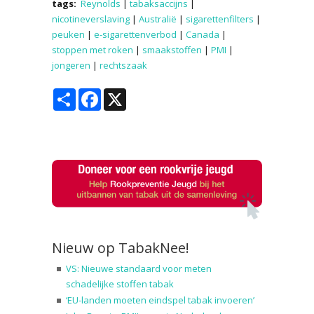
tags:
Reynolds
|
tabaksaccijns
|
nicotineverslaving
|
Australië
|
sigarettenfilters
|
peuken
|
e-sigarettenverbod
|
Canada
|
stoppen met roken
|
smaakstoffen
|
PMI
|
jongeren
|
rechtszaak
Share
Facebook
X
Nieuw op TabakNee!
VS: Nieuwe standaard voor meten
schadelijke stoffen tabak
‘EU-landen moeten eindspel tabak invoeren’