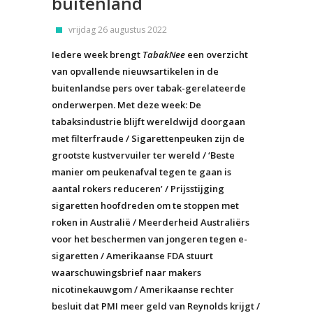
buitenland
vrijdag 26 augustus 2022
Iedere week brengt
TabakNee
een overzicht
van opvallende nieuwsartikelen in de
buitenlandse pers over tabak-gerelateerde
onderwerpen. Met deze week: De
tabaksindustrie blijft wereldwijd doorgaan
met filterfraude / Sigarettenpeuken zijn de
grootste kustvervuiler ter wereld / ‘Beste
manier om peukenafval tegen te gaan is
aantal rokers reduceren’ / Prijsstijging
sigaretten hoofdreden om te stoppen met
roken in Australië / Meerderheid Australiërs
voor het beschermen van jongeren tegen e-
sigaretten / Amerikaanse FDA stuurt
waarschuwingsbrief naar makers
nicotinekauwgom / Amerikaanse rechter
besluit dat PMI meer geld van Reynolds krijgt /