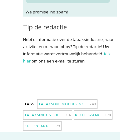
We promise: no spam!
Tip de redactie
Hebt u informatie over de tabaksindustrie, haar
activiteiten of haar lobby? Tip de redactie! Uw
informatie wordt vertrouwelijk behandeld.
Klik
hier
om ons een e-mail te sturen.
TAGS
TABAKSONTMOEDIGING
249
TABAKSINDUSTRIE
504
RECHTSZAAK
178
BUITENLAND
179
INPERKING VERKOOPPUNTEN
98