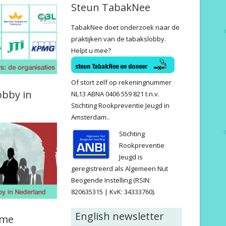
Steun TabakNee
TabakNee doet onderzoek naar de
praktijken van de tabakslobby.
Helpt u mee?
Of stort zelf op rekeningnummer
obby in
NL13 ABNA 0406 559 821 t.n.v.
Stichting Rookpreventie Jeugd in
Amsterdam..
Stichting
Rookpreventie
Jeugd is
geregistreerd als Algemeen Nut
Beogende Instelling (RSIN:
820635315 | KvK: 34333760).
English newsletter
ame