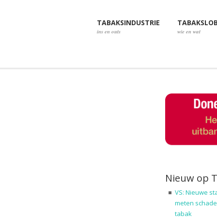
TABAKSINDUSTRIE
TABAKSLO
ins en outs
wie en wat
Nieuw op 
VS: Nieuwe st
meten schadel
tabak