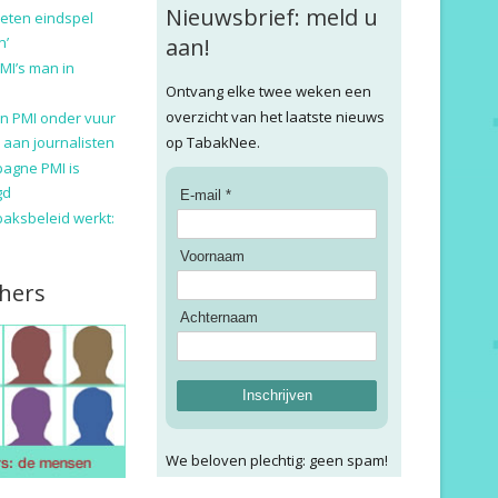
Nieuwsbrief: meld u
eten eindspel
n’
aan!
MI’s man in
Ontvang elke twee weken een
overzicht van het laatste nieuws
n PMI onder vuur
 aan journalisten
op TabakNee.
pagne PMI is
gd
E-mail *
baksbeleid werkt:
Voornaam
hers
Achternaam
Inschrijven
We beloven plechtig: geen spam!