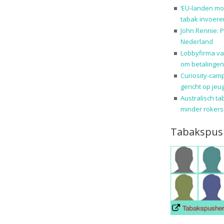
‘EU-landen mo
tabak invoere
John Rennie: P
Nederland
Lobbyfirma va
om betalingen
Curiosity-cam
gericht op jeu
Australisch ta
minder rokers
Tabakspus