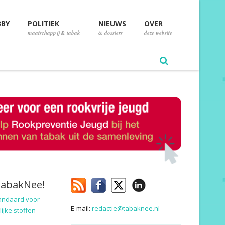
BBY
POLITIEK
NIEUWS
OVER
maatschappij & tabak
& dossiers
deze website
TabakNee!
andaard voor
E-mail:
redactie@tabaknee.nl
ijke stoffen