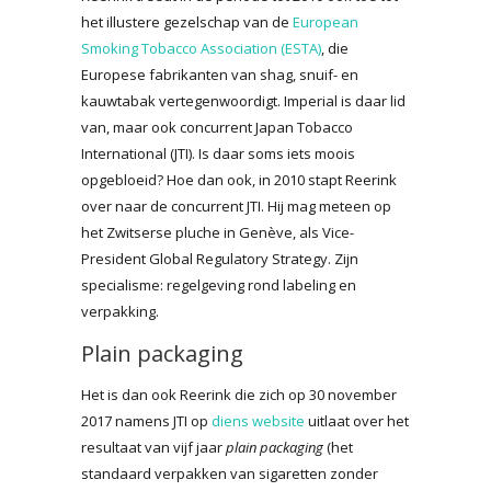
het illustere gezelschap van de
European
Smoking Tobacco Association (ESTA)
, die
Europese fabrikanten van shag, snuif- en
kauwtabak vertegenwoordigt. Imperial is daar lid
van, maar ook concurrent Japan Tobacco
International (JTI). Is daar soms iets moois
opgebloeid? Hoe dan ook, in 2010 stapt Reerink
over naar de concurrent JTI. Hij mag meteen op
het Zwitserse pluche in Genève, als Vice-
President Global Regulatory Strategy. Zijn
specialisme: regelgeving rond labeling en
verpakking.
Plain packaging
Het is dan ook Reerink die zich op 30 november
2017 namens JTI op
diens website
uitlaat over het
resultaat van vijf jaar
plain packaging
(het
standaard verpakken van sigaretten zonder