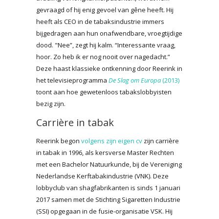
gevraagd of hij enig gevoel van gêne heeft. Hij
heeft als CEO in de tabaksindustrie immers
bijgedragen aan hun onafwendbare, vroegtijdige
dood. "Nee”, zegt hij kalm. “Interessante vraag,
hoor. Zo heb ik er nog nooit over nagedacht.”
Deze haast klassieke ontkenning door Reerink in
het televisieprogramma
De Slag om Europa
(2013)
toont aan hoe gewetenloos tabakslobbyisten
bezig zijn.
Carrière in tabak
Reerink begon
volgens zijn eigen cv
zijn carrière
in tabak in 1996, als kersverse Master Rechten
met een Bachelor Natuurkunde, bij de Vereniging
Nederlandse Kerftabakindustrie (VNK). Deze
lobbyclub van shagfabrikanten is sinds 1 januari
2017 samen met de Stichting Sigaretten Industrie
(SSI) opgegaan in de fusie-organisatie VSK. Hij