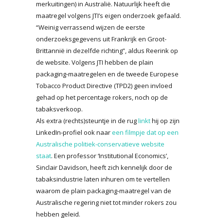
merkuitingen) in Australië. Natuurlijk heeft die
maatregel volgens JTI’s eigen onderzoek gefaald.
“Weinig verrassend wijzen de eerste
onderzoeksgegevens uit Frankrijk en Groot-
Brittannië in dezelfde richting”, aldus Reerink op
de website. Volgens JTI hebben de plain
packaging-maatregelen en de tweede Europese
Tobacco Product Directive (TPD2) geen invloed
gehad op het percentage rokers, noch op de
tabaksverkoop.
Als extra (rechts)steuntje in de rug
linkt
hij op zijn
LinkedIn-profiel ook naar
een filmpje dat op een
Australische politiek-conservatieve website
staat
. Een professor ‘Institutional Economics’,
Sinclair Davidson, heeft zich kennelijk door de
tabaksindustrie laten inhuren om te vertellen
waarom de plain packaging-maatregel van de
Australische regering niet tot minder rokers zou
hebben geleid.