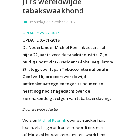
JTI’s wereldwijde
tabakswaakhond
zaterdag 22 oktober 2016
UPDATE 25-02-2025
UPDATE 05-01-2018
De Nederlander Michiel Reerink zet zich al
bijna 22 jaar in voor de tabaksindustrie. Zijn
huidige post: Vice-President Global Regulatory
Strategy voor Japan Tobacco International in
Genève. Hij probeert wereldwijd
antirookmaatregelen tegen te houden en
heeft nog nooit nagedacht over de
ziekmakende gevolgen van tabaksverslaving.
Door de webredactie
We zien
Michiel Reerink
door een ziekenhuis
lopen. Als hij geconfronteerd wordt met een
afdeling vol longkankerpatiënten, wordt hem