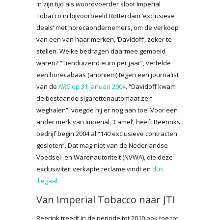
In zijn tijd als woordvoerder sloot Imperial
Tobacco in bijvoorbeeld Rotterdam ‘exclusieve
deals’ met horecaondernemers, om de verkoop
van een van haar merken, ‘Davidoff’, zeker te
stellen. Welke bedragen daarmee gemoeid
waren? “Tienduizend euro per jaar”, vertelde
een horecabaas (anoniem) tegen een journalist
van de
NRC
op 31 januari 2004
. “Davidoff kwam
de bestaande sigarettenautomaat zelf
weghalen”, voegde hij er nog aan toe. Voor een
ander merk van Imperial, ‘Camel’, heeft Reerinks
bedrijf begin 2004 al “140 exclusieve contracten
gesloten”. Dat mag niet van de Nederlandse
Voedsel- en Warenautoriteit (NVWA), die deze
exclusiviteit verkapte reclame vindt en
dus
illegaal
.
Van Imperial Tobacco naar JTI
Reerink treedt in de periode tot 2010 ook toe tot