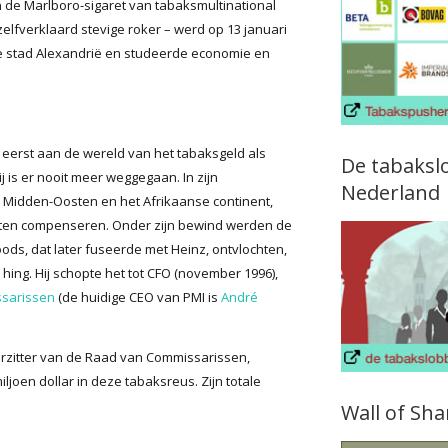
n de Marlboro-sigaret van tabaksmultinational
zelfverklaard stevige roker – werd op 13 januari
e stad Alexandrië en studeerde economie en
et eerst aan de wereld van het tabaksgeld als
De tabaksl
ij is er nooit meer weggegaan. In zijn
Nederland
t Midden-Oosten en het Afrikaanse continent,
eten compenseren. Onder zijn bewind werden de
oods, dat later fuseerde met Heinz, ontvlochten,
ng. Hij schopte het tot CFO (november 1996),
ssarissen
(de huidige CEO van PMI is
André
orzitter van de Raad van Commissarissen,
joen dollar in deze tabaksreus. Zijn totale
Wall of Sh