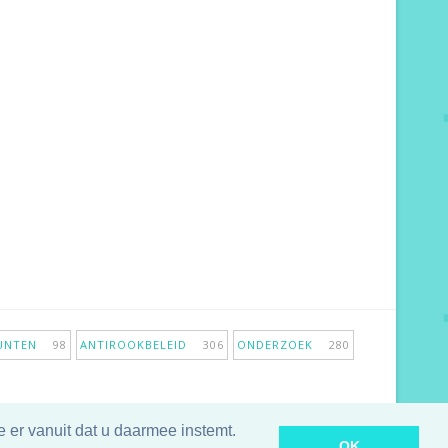
PUNTEN
98
ANTIROOKBELEID
306
ONDERZOEK
280
 er vanuit dat u daarmee instemt.
OK