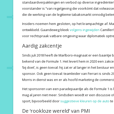
standaardverpakkingen en verbod op diverse ingrediënten. 
voorstander is “van regelgeving die voorkómt dat volwass
die de werking van de legitieme tabaksmarkt onnodig bele
Insiders noemen hem gesloten, op het krampachtige af. Maar
ontwikkeld. Gaandeweg bleek
volgens ingewijden
Camilleri’
voor rechtspraak vatbare omgeving waar diplomatiek optred
Aardig zakcentje
Sinds juli 2018 heeft de Marlboro-magnaat er een baantje bi
bekend van de Formule 1. Het levert hem in 2020 een zakc
‘bij doet’, is geen toeval: hij zat er al langer in het bestuur e
sponsor. Ook geen toeval: teamleider van Ferrari is sinds 20
Morris in dienst was en er als hoofd marketing de commerci
Het sponsoren van een paradepaardje als de Formule 1 is l
mag al jaren niet meer. Sindsdien woedt er een discussie of 
sport, bijvoorbeeld door
suggestieve kleuren op de auto
te 
De ‘rookloze wereld’ van PMI