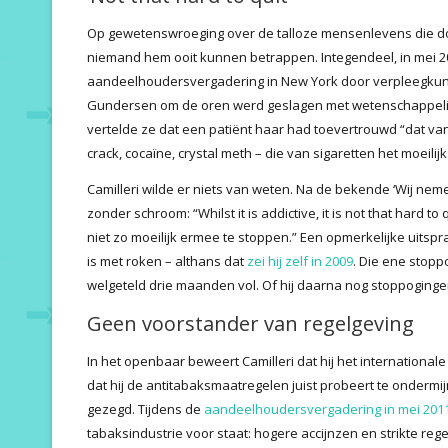
Op gewetenswroeging over de talloze mensenlevens die door
niemand hem ooit kunnen betrappen. Integendeel, in mei 
aandeelhoudersvergadering in New York door verpleegkundi
Gundersen om de oren werd geslagen met wetenschappelij
vertelde ze dat een patiënt haar had toevertrouwd “dat va
crack, cocaïne, crystal meth – die van sigaretten het moeilijk
Camilleri wilde er niets van weten. Na de bekende ‘Wij nem
zonder schroom: “Whilst it is addictive, it is not that hard to
niet zo moeilijk ermee te stoppen.” Een opmerkelijke uitsp
is met roken – althans dat
zei hij zelf in 2009
. Die ene stopp
welgeteld drie maanden vol. Of hij daarna nog stoppoginge
Geen voorstander van regelgeving
In het openbaar beweert Camilleri dat hij het internationale
dat hij de antitabaksmaatregelen juist probeert te ondermi
gezegd. Tijdens de
aandeelhoudersvergadering in mei 201
tabaksindustrie voor staat: hogere accijnzen en strikte reg