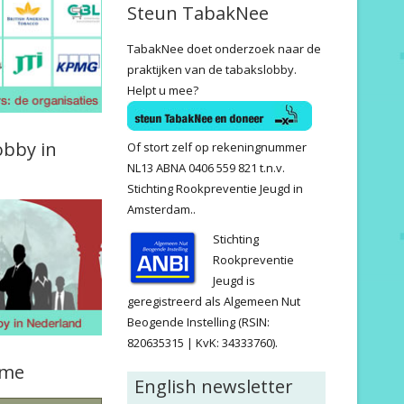
Steun TabakNee
TabakNee doet onderzoek naar de
praktijken van de tabakslobby.
Helpt u mee?
obby in
Of stort zelf op rekeningnummer
NL13 ABNA 0406 559 821 t.n.v.
Stichting Rookpreventie Jeugd in
Amsterdam..
Stichting
Rookpreventie
Jeugd is
geregistreerd als Algemeen Nut
Beogende Instelling (RSIN:
820635315 | KvK: 34333760).
ame
English newsletter