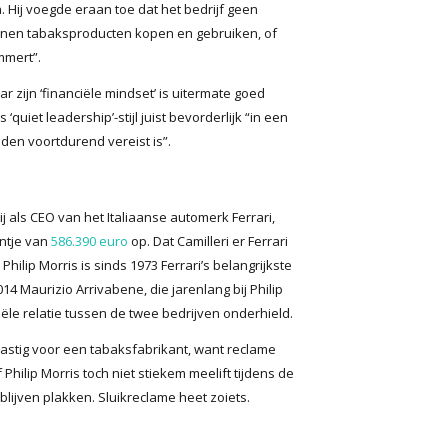
Hij voegde eraan toe dat het bedrijf geen
enen tabaksproducten kopen en gebruiken, of
mmert”.
 zijn ‘financiële mindset’ is uitermate goed
s ‘quiet leadership’-stijl juist bevorderlijk “in een
en voortdurend vereist is”.
j als CEO van het Italiaanse automerk Ferrari,
entje van
586.390 euro
op. Dat Camilleri er Ferrari
n Philip Morris is sinds 1973 Ferrari’s belangrijkste
14 Maurizio Arrivabene, die jarenlang bij Philip
ële relatie tussen de twee bedrijven onderhield.
astig voor een tabaksfabrikant, want reclame
Philip Morris toch niet stiekem meelift tijdens de
blijven plakken. Sluikreclame heet zoiets.