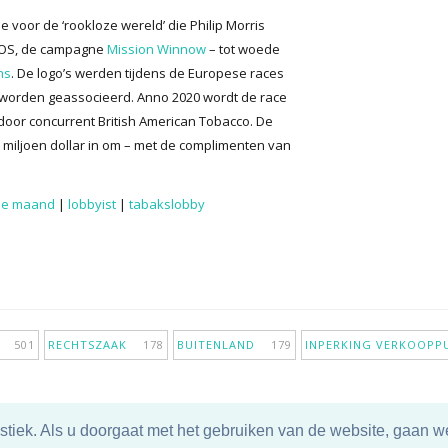
 voor de ‘rookloze wereld’ die Philip Morris
IQOS, de campagne
Mission Winnow
– tot woede
ns
. De logo’s werden tijdens de Europese races
 worden geassocieerd. Anno 2020 wordt de race
k door concurrent British American Tobacco. De
 miljoen dollar in om – met de complimenten van
 de maand
|
lobbyist
|
tabakslobby
IE
501
RECHTSZAAK
178
BUITENLAND
179
INPERKING VERKOOP
tiek. Als u doorgaat met het gebruiken van de website, gaan we