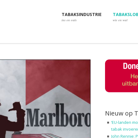
TABAKSINDUSTRIE
TABAKSLO
ins en outs
wie en wat
Nieuw op 
‘EU-landen mo
tabak invoere
John Rennie: P