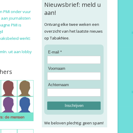
Nieuwsbrief: meld u
aan!
n PMI onder vuur
 aan journalisten
Ontvang elke twee weken een
pagne PMI is
overzicht van het laatste nieuws
gd
op TabakNee.
baksbeleid werkt:
9 mln. uit aan lobby
E-mail *
Voornaam
hers
Achternaam
Inschrijven
We beloven plechtig: geen spam!