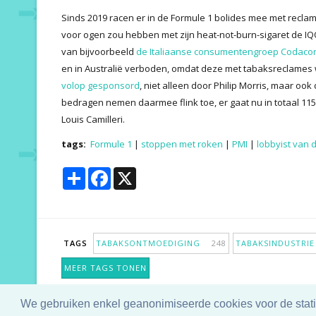
Sinds 2019 racen er in de Formule 1 bolides mee met reclame
voor ogen zou hebben met zijn heat-not-burn-sigaret de 
van bijvoorbeeld
de Italiaanse consumentengroep Codaco
en in Australië verboden, omdat deze met tabaksreclames
volop gesponsord
, niet alleen door Philip Morris, maar oo
bedragen nemen daarmee flink toe, er gaat nu in totaal 115
Louis Camilleri.
tags:
Formule 1
|
stoppen met roken
|
PMI
|
lobbyist van
Share
Facebook
X
TAGS
TABAKSONTMOEDIGING
248
TABAKSINDUSTR
MEER TAGS TONEN
We gebruiken enkel geanonimiseerde cookies voor de statis