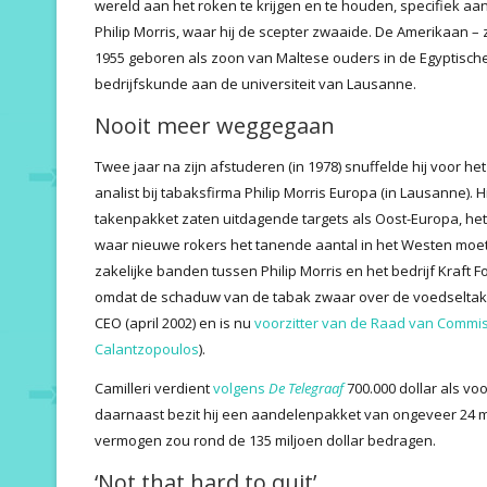
wereld aan het roken te krijgen en te houden, specifiek aa
Philip Morris, waar hij de scepter zwaaide. De Amerikaan – 
1955 geboren als zoon van Maltese ouders in de Egyptisch
bedrijfskunde aan de universiteit van Lausanne.
Nooit meer weggegaan
Twee jaar na zijn afstuderen (in 1978) snuffelde hij voor h
analist bij tabaksfirma Philip Morris Europa (in Lausanne). H
takenpakket zaten uitdagende targets als Oost-Europa, he
waar nieuwe rokers het tanende aantal in het Westen mo
zakelijke banden tussen Philip Morris en het bedrijf Kraft F
omdat de schaduw van de tabak zwaar over de voedseltak hi
CEO (april 2002) en is nu
voorzitter van de Raad van Commi
Calantzopoulos
).
Camilleri verdient
volgens
De Telegraaf
700.000 dollar als vo
daarnaast bezit hij een aandelenpakket van ongeveer 24 mil
vermogen zou rond de 135 miljoen dollar bedragen.
‘Not that hard to quit’