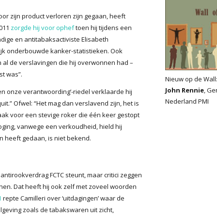
 zijn product verloren zijn gegaan, heeft
2011
zorgde hij voor ophef
toen hij tijdens een
ge en antitabaksactiviste Elisabeth
k onderbouwde kanker-statistieken. Ook
n al de verslavingen die hij overwonnen had –
st was”.
Nieuw op de Wall
John Rennie
, Ge
en onze verantwoording’-riedel verklaarde hij
Nederland PMI
 quit.” Ofwel: “Het mag dan verslavend zijn, het is
raak voor een stevige roker die één keer gestopt
oging, vanwege een verkoudheid, hield hij
n heeft gedaan, is niet bekend.
 antirookverdrag FCTC steunt, maar critici zeggen
jnen. Dat heeft hij ook zelf met zoveel woorden
1
repte Camilleri over ‘uitdagingen’ waar de
elgeving zoals de tabakswaren uit zicht,