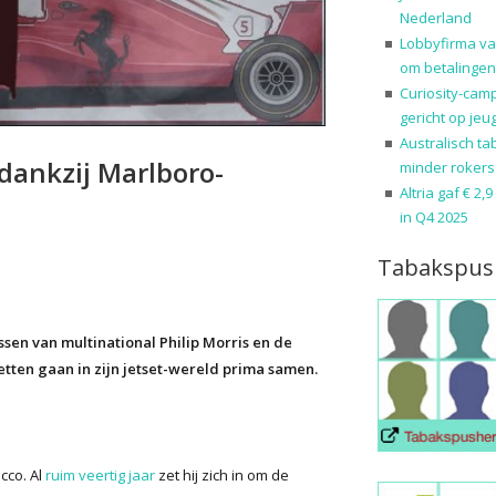
Nederland
Lobbyfirma va
om betalingen
Curiosity-cam
gericht op jeu
Australisch ta
 dankzij Marlboro-
minder rokers
Altria gaf € 2,
in Q4 2025
Tabakspus
ssen van multinational Philip Morris en de
etten gaan in zijn jetset-wereld prima samen.
cco. Al
ruim veertig jaar
zet hij zich in om de