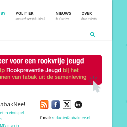
BBY
POLITIEK
NIEUWS
OVER
maatschappij & tabak
& dossiers
deze website
TabakNee!
eten eindspel
E-mail:
redactie@tabaknee.nl
n’
MI’s man in