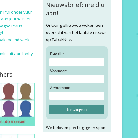
Nieuwsbrief: meld u
aan!
n PMI onder vuur
 aan journalisten
Ontvang elke twee weken een
pagne PMI is
overzicht van het laatste nieuws
gd
op TabakNee.
baksbeleid werkt:
9 mln. uit aan lobby
E-mail *
Voornaam
hers
Achternaam
Inschrijven
We beloven plechtig: geen spam!