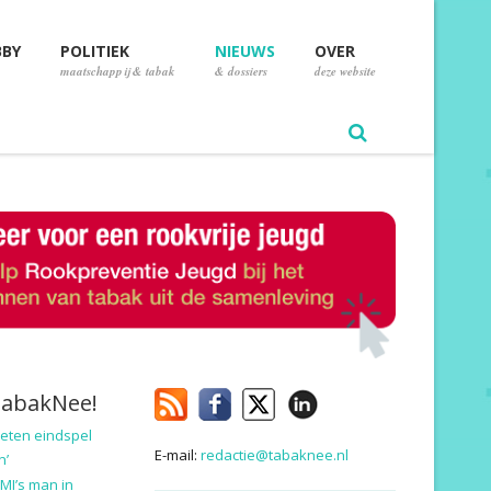
BBY
POLITIEK
NIEUWS
OVER
maatschappij & tabak
& dossiers
deze website
TabakNee!
eten eindspel
E-mail:
redactie@tabaknee.nl
n’
MI’s man in