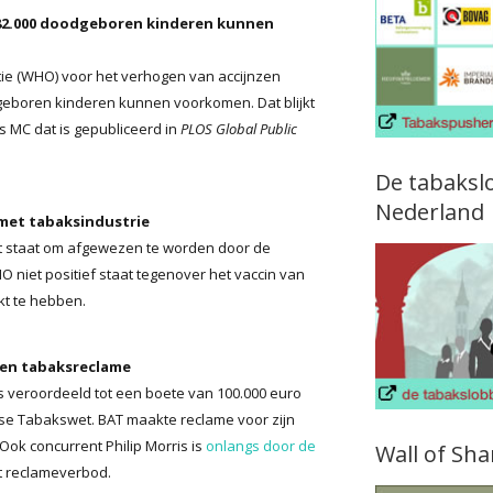
82.000 doodgeboren kinderen kunnen
e (WHO) voor het verhogen van accijnzen
geboren kinderen kunnen voorkomen. Dat blijkt
s MC dat is gepubliceerd in
PLOS Global Public
De tabaksl
Nederland
met tabaksindustrie
nt staat om afgewezen te worden door de
niet positief staat tegenover het vaccin van
jkt te hebben.
den tabaksreclame
js veroordeeld tot een boete van 100.000 euro
se Tabakswet. BAT maakte reclame voor zijn
 Ook concurrent Philip Morris is
onlangs door de
Wall of Sh
t reclameverbod.