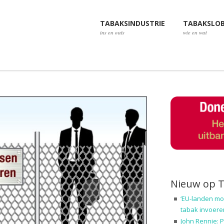
TABAKSINDUSTRIE
TABAKSLO
ins en outs
wie en wat
Nieuw op 
‘EU-landen mo
tabak invoere
John Rennie: P