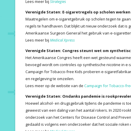
Lees meer bij
Strategies
Verenigde Staten: E-sigaretregels op scholen werken b
Maatregelen om e-sigaretgebruik op scholen tegen te gaan 
regels te handhaven. Dat blijkt uit nieuw onderzoek dat is 
Amerikaanse Surgeon General het gebruik van e-sigarette
Lees meer bij
Medical Xpress
Verenigde Staten: Congres steunt wet om synthetisc
Het Amerikaanse Congres heeft een wet gesteund waarmee
bevoegd wordt om controles op synthetische nicotine in e-s
Campaign for Tobacco-free Kids proberen e-sigaretfabrikan
en regelgeving te omzeilen.
Lees meer op de website van de
Campaign for Tobacco-fre
Verenigde Staten: Ondanks pandemie is rookprevale
Hoewel alcohol- en drugsgebruik tijdens de pandemie is to
geweest van een daling van het aantal rokers. In 2020 rookt
onderzoek van het Centers for Disease Control and Preventi
gedaald is volgens een onderzoeker dat het sociale roke