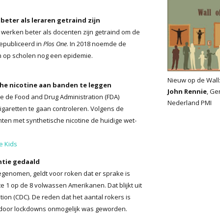
eter als leraren getraind zijn
werken beter als docenten zijn getraind om de
gepubliceerd in
Plos One
. In 2018 noemde de
n op scholen nog een epidemie.
Nieuw op de Wall
he nicotine aan banden te leggen
John Rennie
, Ge
 de Food and Drug Administration (FDA)
Nederland PMI
igaretten te gaan controleren. Volgens de
ten met synthetische nicotine de huidige wet-
e Kids
ntie gedaald
egenomen, geldt voor roken dat er sprake is
e 1 op de 8 volwassen Amerikanen. Dat blijkt uit
on (CDC). De reden dat het aantal rokers is
n door lockdowns onmogelijk was geworden.