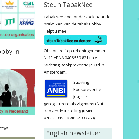
Steun TabakNee
TabakNee doet onderzoek naar de
praktijken van de tabakslobby.
Helpt u mee?
obby in
Of stort zelf op rekeningnummer
NL13 ABNA 0406 559 821 t.n.v.
Stichting Rookpreventie Jeugd in
Amsterdam..
Stichting
Rookpreventie
Jeugd is
geregistreerd als Algemeen Nut
Beogende Instelling (RSIN:
820635315 | KvK: 34333760).
ame
English newsletter