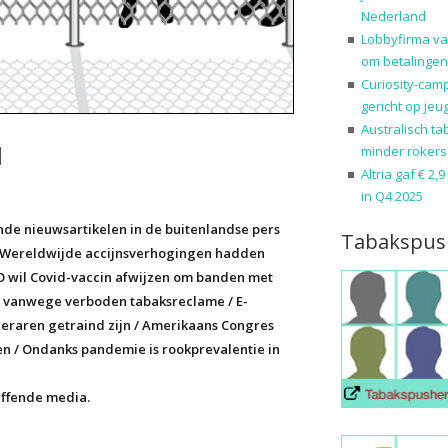
Nederland
Lobbyfirma va
om betalingen
Curiosity-cam
gericht op jeu
Australisch ta
d
minder rokers
Altria gaf € 2,
in Q4 2025
nde nieuwsartikelen in de buitenlandse pers
Tabakspus
 Wereldwijde accijnsverhogingen hadden
 wil Covid-vaccin afwijzen om banden met
k vanwege verboden tabaksreclame / E-
leraren getraind zijn / Amerikaans Congres
en / Ondanks pandemie is rookprevalentie in
effende media.