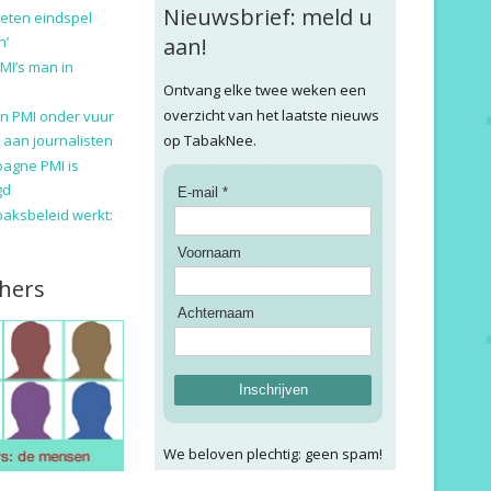
Nieuwsbrief: meld u
eten eindspel
n’
aan!
MI’s man in
Ontvang elke twee weken een
overzicht van het laatste nieuws
n PMI onder vuur
 aan journalisten
op TabakNee.
pagne PMI is
gd
E-mail *
baksbeleid werkt:
Voornaam
hers
Achternaam
Inschrijven
We beloven plechtig: geen spam!