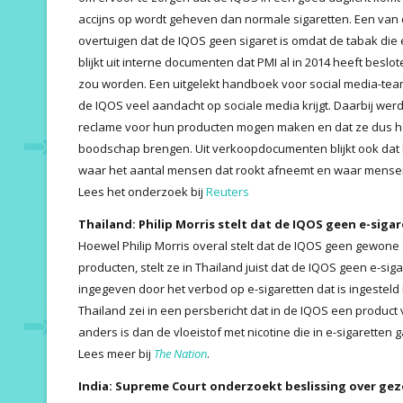
accijns op wordt geheven dan normale sigaretten. Een van
overtuigen dat de IQOS geen sigaret is omdat de tabak die e
blijkt uit interne documenten dat PMI al in 2014 heeft besl
zou worden. Een uitgelekt handboek voor social media-teams
de IQOS veel aandacht op sociale media krijgt. Daarbij we
reclame voor hun producten mogen maken en dat ze dus he
boodschap brengen. Uit verkoopdocumenten blijkt ook dat P
waar het aantal mensen dat rookt afneemt en waar mense
Lees het onderzoek bij
Reuters
Thailand: Philip Morris stelt dat de IQOS geen e-sigar
Hoewel Philip Morris overal stelt dat de IQOS geen gewone 
producten, stelt ze in Thailand juist dat de IQOS geen e-sigare
ingegeven door het verbod op e-sigaretten dat is ingesteld i
Thailand zei in een persbericht dat in de IQOS een produc
anders is dan de vloeistof met nicotine die in e-sigaretten g
Lees meer bij
The Nation
.
India: Supreme Court onderzoekt beslissing over 