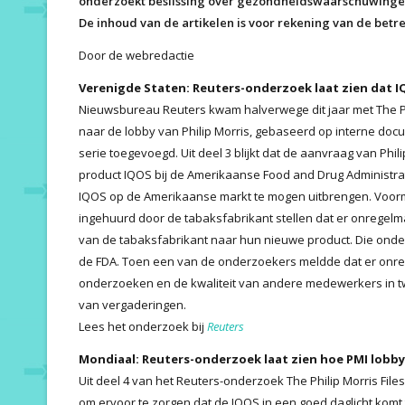
onderzoekt beslissing over gezondheidswaarschuwinge
De inhoud van de artikelen is voor rekening van de betr
Door de webredactie
Verenigde Staten: Reuters-onderzoek laat zien dat I
Nieuwsbureau Reuters kwam halverwege dit jaar met The Phi
naar de lobby van Philip Morris, gebaseerd op interne do
serie toegevoegd. Uit deel 3 blijkt dat de aanvraag van Ph
product IQOS bij de Amerikaanse Food and Drug Administrati
IQOS op de Amerikaanse markt te mogen uitbrengen. Voor
ingehuurd door de tabaksfabrikant stellen dat er onregelm
van de tabaksfabrikant naar hun nieuwe product. Die ond
de FDA. Toen een van de onderzoekers meldde dat er onreg
onderzoeken en de kwaliteit van andere medewerkers in twijf
van vergaderingen.
Lees het onderzoek bij
Reuters
Mondiaal: Reuters-onderzoek laat zien hoe PMI lobb
Uit deel 4 van het Reuters-onderzoek The Philip Morris Files
om ervoor te zorgen dat de IQOS in een goed daglicht komt 