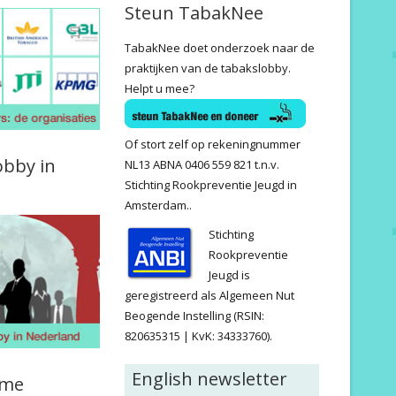
Steun TabakNee
TabakNee doet onderzoek naar de
praktijken van de tabakslobby.
Helpt u mee?
Of stort zelf op rekeningnummer
obby in
NL13 ABNA 0406 559 821 t.n.v.
Stichting Rookpreventie Jeugd in
Amsterdam..
Stichting
Rookpreventie
Jeugd is
geregistreerd als Algemeen Nut
Beogende Instelling (RSIN:
820635315 | KvK: 34333760).
English newsletter
ame