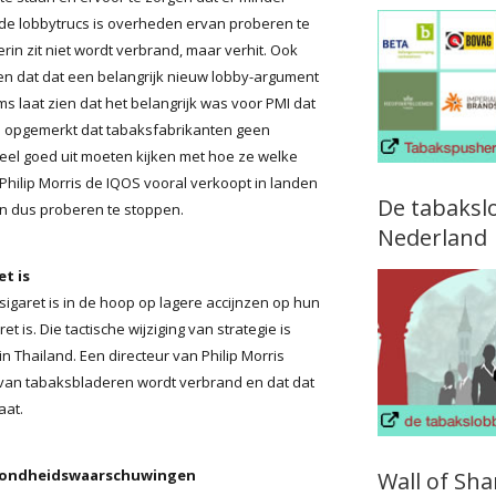
 de lobbytrucs is overheden ervan proberen te
rin zit niet wordt verbrand, maar verhit. Ook
oten dat dat een belangrijk nieuw lobby-argument
 laat zien dat het belangrijk was voor PMI dat
rd opgemerkt dat tabaksfabrikanten geen
el goed uit moeten kijken met hoe ze welke
hilip Morris de IQOS vooral verkoopt in landen
De tabaksl
n dus proberen te stoppen.
Nederland
et is
sigaret is in de hoop op lagere accijnzen op hun
t is. Die tactische wijziging van strategie is
n Thailand. Een directeur van Philip Morris
t van tabaksbladeren wordt verbrand en dat dat
aat.
gezondheidswaarschuwingen
Wall of Sh