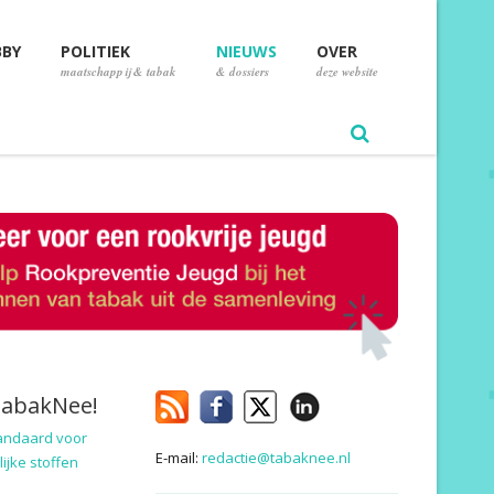
BBY
POLITIEK
NIEUWS
OVER
maatschappij & tabak
& dossiers
deze website
TabakNee!
andaard voor
E-mail:
redactie@tabaknee.nl
ijke stoffen