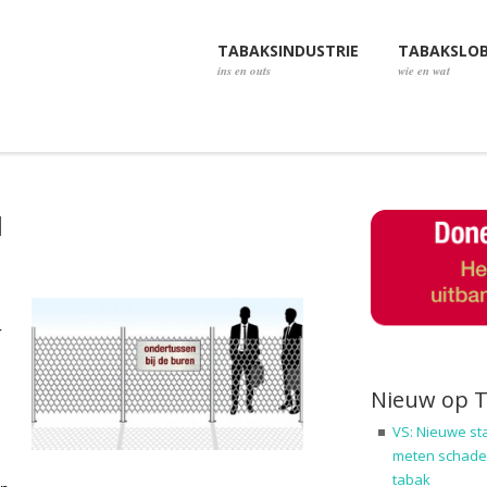
TABAKSINDUSTRIE
TABAKSLO
ins en outs
wie en wat
d
r
Nieuw op 
VS: Nieuwe st
meten schadel
tabak