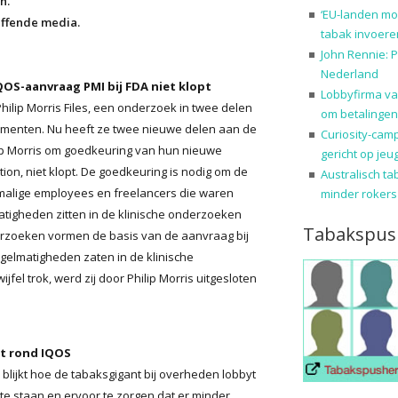
n.
‘EU-landen mo
effende media.
tabak invoere
John Rennie: P
Nederland
QOS-aanvraag PMI bij FDA niet klopt
Lobbyfirma va
lip Morris Files, een onderzoek in twee delen
om betalingen
cumenten. Nu heeft ze twee nieuwe delen aan de
Curiosity-cam
ilip Morris om goedkeuring van hun nieuwe
gericht op jeu
on, niet klopt. De goedkeuring is nodig om de
Australisch ta
malige employees en freelancers die waren
minder rokers
atigheden zitten in de klinische onderzoeken
Tabakspus
erzoeken vormen de basis van de aanvraag bij
elmatigheden zaten in de klinische
el trok, werd zij door Philip Morris uitgesloten
yt rond IQOS
 blijkt hoe de tabaksgigant bij overheden lobbyt
te staan en ervoor te zorgen dat er minder