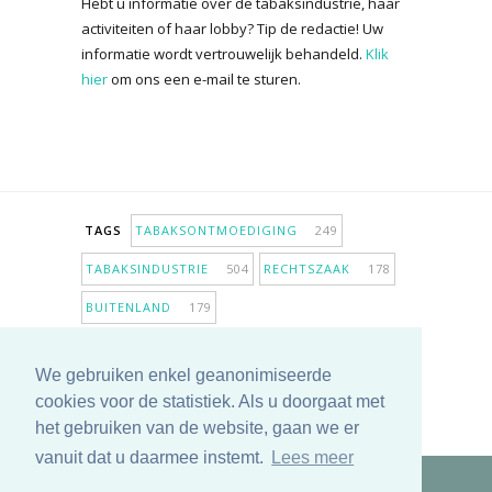
Hebt u informatie over de tabaksindustrie, haar
activiteiten of haar lobby? Tip de redactie! Uw
informatie wordt vertrouwelijk behandeld.
Klik
hier
om ons een e-mail te sturen.
TAGS
TABAKSONTMOEDIGING
249
TABAKSINDUSTRIE
504
RECHTSZAAK
178
BUITENLAND
179
INPERKING VERKOOPPUNTEN
98
We gebruiken enkel geanonimiseerde
ANTIROOKBELEID
307
ONDERZOEK
280
cookies voor de statistiek. Als u doorgaat met
MEER TAGS TONEN
het gebruiken van de website, gaan we er
vanuit dat u daarmee instemt.
Lees meer