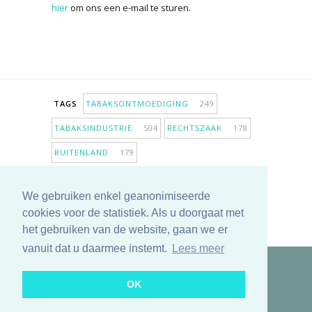
hier
om ons een e-mail te sturen.
TAGS
TABAKSONTMOEDIGING
249
TABAKSINDUSTRIE
504
RECHTSZAAK
178
BUITENLAND
179
INPERKING VERKOOPPUNTEN
98
We gebruiken enkel geanonimiseerde
ANTIROOKBELEID
307
ONDERZOEK
280
cookies voor de statistiek. Als u doorgaat met
MEER TAGS TONEN
het gebruiken van de website, gaan we er
vanuit dat u daarmee instemt.
Lees meer
Copyright © 2025 TabakNee - Rookpreventie Jeugd
OK