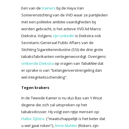
Een van de
trainers
bij de Haya Van
Somerenstichting van de VVD waar ze partijleden
met een politieke ambitie vaardigheden bij
worden gebracht, is het actieve VVD-lid Marco
Diekstra. Volgens
zijn LinkedIn
is Diekstra ook
Secretaris-Generaal Public Affairs van de
Stichting Sigarettenindustrie (SSI) die drie grote
tabaksfabrikanten vertegenwoordigt. Overigens
ontkende Diekstra
op vragen van
TabakNee
dat
er sprake is van "belangenverstrengeling dan
wel integriteitsschending".
Tegen krakers
In de Tweede Kamer is nu dus Bas van 't Wout
degene die zich zal uitspreken op het
tabaksdossier. Hij volgt een rijtje mensen op:
Halbe Zijlstra
("maatschappelijk is het beter dat
u wel gaat roken"),
Anne Mulder
(Rokers zijn