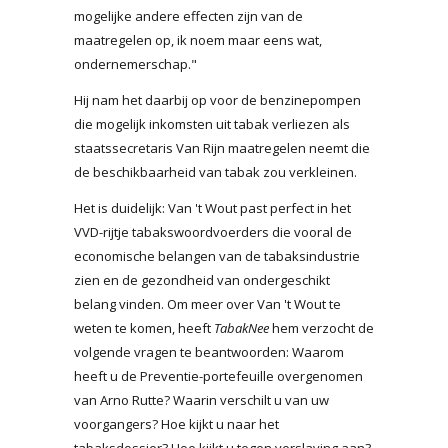
mogelijke andere effecten zijn van de
maatregelen op, ik noem maar eens wat,
ondernemerschap."
Hij nam het daarbij op voor de benzinepompen
die mogelijk inkomsten uit tabak verliezen als
staatssecretaris Van Rijn maatregelen neemt die
de beschikbaarheid van tabak zou verkleinen.
Het is duidelijk: Van 't Wout past perfect in het
VVD-rijtje tabakswoordvoerders die vooral de
economische belangen van de tabaksindustrie
zien en de gezondheid van ondergeschikt
belang vinden. Om meer over Van 't Wout te
weten te komen, heeft
TabakNee
hem verzocht de
volgende vragen te beantwoorden: Waarom
heeft u de Preventie-portefeuille overgenomen
van Arno Rutte? Waarin verschilt u van uw
voorgangers? Hoe kijkt u naar het
tabaksdossier? Hoe kijkt u tegen verslaving aan?