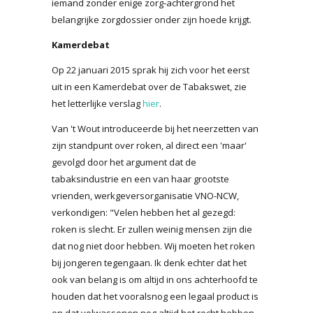
iemand zonder enige zorg-achtergrond het
belangrijke zorgdossier onder zijn hoede krijgt.
Kamerdebat
Op 22 januari 2015 sprak hij zich voor het eerst
uit in een Kamerdebat over de Tabakswet, zie
het letterlijke verslag
hier
.
Van 't Wout introduceerde bij het neerzetten van
zijn standpunt over roken, al direct een 'maar'
gevolgd door het argument dat de
tabaksindustrie en een van haar grootste
vrienden, werkgeversorganisatie VNO-NCW,
verkondigen: "Velen hebben het al gezegd:
roken is slecht. Er zullen weinig mensen zijn die
dat nog niet door hebben. Wij moeten het roken
bij jongeren tegengaan. Ik denk echter dat het
ook van belang is om altijd in ons achterhoofd te
houden dat het vooralsnog een legaal product is
en dat volwassenen nog altijd het recht hebben