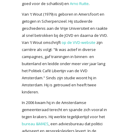
goed voor de schatkist) en
Arno Rutte
.
Van 't Wout (1979) is geboren in Amersfoort en
getogen in Scherpenzeel. Hij studeerde
geschiedenis aan de Vrije Universiteit en raakte
al snel betrokken bij de JOVD en daarna de VVD.
Van 't Wout omschrijft
op de VVD-website
zijn
carrière als volgt: "Ik was actief in diverse
campagnes, gaf trainingen in binnen- en
buitenland en leidde onder meer vier jaar lang
het Politiek Café Libertijn van de VVD
Amsterdam." Sinds zijn studie woont hij in
Amsterdam. Hij is getrouwd en heeft twee
kinderen.
In 2006 kwam hij in de Amsterdamse
gemeenteraad terecht en spande zich vooral in
tegen krakers. Hij werkte tegelijkertijd voor het
bureau &MAES
, een adviesbureau dat politici
adviseert en gespreksleiders levert. In de