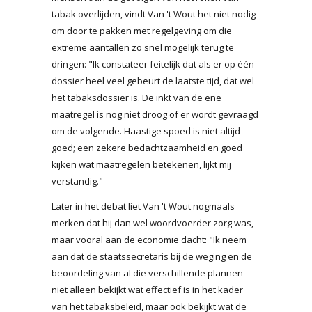
tabak overlijden, vindt Van 't Wout het niet nodig
om door te pakken met regelgeving om die
extreme aantallen zo snel mogelijk terug te
dringen: "Ik constateer feitelijk dat als er op één
dossier heel veel gebeurt de laatste tijd, dat wel
het tabaksdossier is. De inkt van de ene
maatregel is nog niet droog of er wordt gevraagd
om de volgende. Haastige spoed is niet altijd
goed; een zekere bedachtzaamheid en goed
kijken wat maatregelen betekenen, lijkt mij
verstandig."
Later in het debat liet Van 't Wout nogmaals
merken dat hij dan wel woordvoerder zorg was,
maar vooral aan de economie dacht: "Ik neem
aan dat de staatssecretaris bij de weging en de
beoordeling van al die verschillende plannen
niet alleen bekijkt wat effectief is in het kader
van het tabaksbeleid, maar ook bekijkt wat de