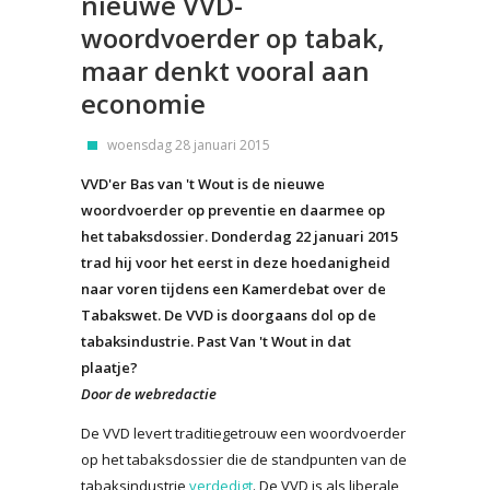
nieuwe VVD-
woordvoerder op tabak,
maar denkt vooral aan
economie
woensdag 28 januari 2015
VVD'er Bas van 't Wout is de nieuwe
woordvoerder op preventie en daarmee op
het tabaksdossier. Donderdag 22 januari 2015
trad hij voor het eerst in deze hoedanigheid
naar voren tijdens een Kamerdebat over de
Tabakswet. De VVD is doorgaans dol op de
tabaksindustrie. Past Van 't Wout in dat
plaatje?
Door de webredactie
De VVD levert traditiegetrouw een woordvoerder
op het tabaksdossier die de standpunten van de
tabaksindustrie
verdedigt
. De VVD is als liberale