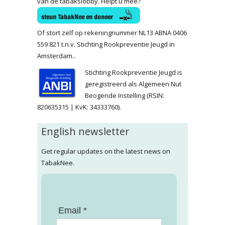
van de tabakslobby. Helpt u mee?
Of stort zelf op rekeningnummer NL13 ABNA 0406
559 821 t.n.v. Stichting Rookpreventie Jeugd in
Amsterdam..
Stichting Rookpreventie Jeugd is
geregistreerd als Algemeen Nut
Beogende Instelling (RSIN:
820635315 | KvK: 34333760).
English newsletter
Get regular updates on the latest news on
TabakNee.
Email *