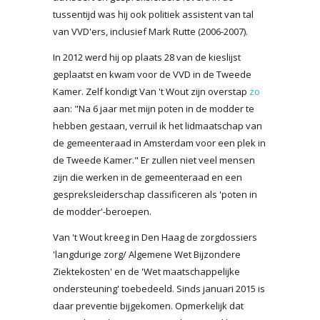
tussentijd was hij ook politiek assistent van tal
van VVD'ers, inclusief Mark Rutte (2006-2007).
In 2012 werd hij op plaats 28 van de kieslijst
geplaatst en kwam voor de VVD in de Tweede
Kamer. Zelf kondigt Van 't Wout zijn overstap
zo
aan: "Na 6 jaar met mijn poten in de modder te
hebben gestaan, verruil ik het lidmaatschap van
de gemeenteraad in Amsterdam voor een plek in
de Tweede Kamer." Er zullen niet veel mensen
zijn die werken in de gemeenteraad en een
gespreksleiderschap classificeren als 'poten in
de modder'-beroepen.
Van 't Wout kreeg in Den Haag de zorgdossiers
'langdurige zorg/ Algemene Wet Bijzondere
Ziektekosten' en de 'Wet maatschappelijke
ondersteuning' toebedeeld. Sinds januari 2015 is
daar preventie bijgekomen. Opmerkelijk dat