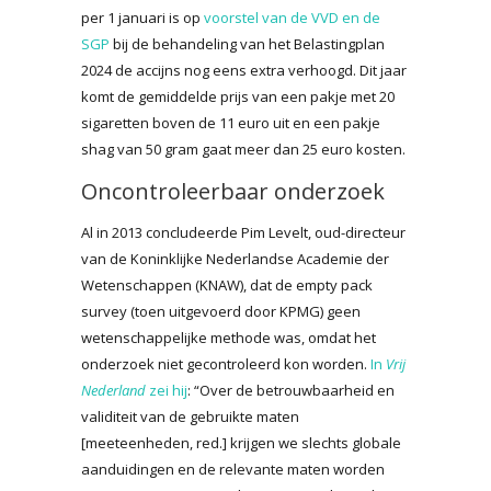
per 1 januari is op
voorstel van de VVD en de
SGP
bij de behandeling van het Belastingplan
2024 de accijns nog eens extra verhoogd. Dit jaar
komt de gemiddelde prijs van een pakje met 20
sigaretten boven de 11 euro uit en een pakje
shag van 50 gram gaat meer dan 25 euro kosten.
Oncontroleerbaar onderzoek
Al in 2013 concludeerde Pim Levelt, oud-directeur
van de Koninklijke Nederlandse Academie der
Wetenschappen (KNAW), dat de empty pack
survey (toen uitgevoerd door KPMG) geen
wetenschappelijke methode was, omdat het
onderzoek niet gecontroleerd kon worden.
In
Vrij
Nederland
zei hij
: “Over de betrouwbaarheid en
validiteit van de gebruikte maten
[meeteenheden, red.] krijgen we slechts globale
aanduidingen en de relevante maten worden