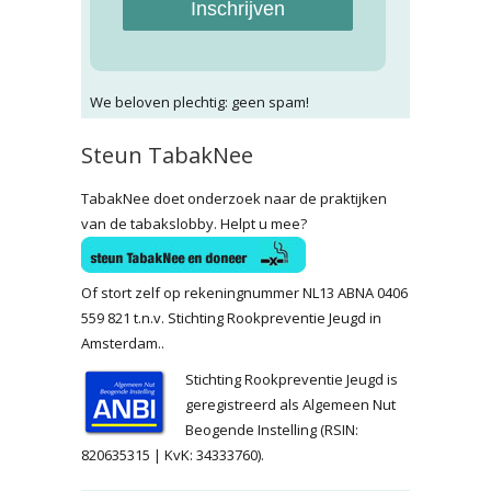
Inschrijven
We beloven plechtig: geen spam!
Steun TabakNee
TabakNee doet onderzoek naar de praktijken
van de tabakslobby. Helpt u mee?
Of stort zelf op rekeningnummer NL13 ABNA 0406
559 821 t.n.v. Stichting Rookpreventie Jeugd in
Amsterdam..
Stichting Rookpreventie Jeugd is
geregistreerd als Algemeen Nut
Beogende Instelling (RSIN:
820635315 | KvK: 34333760).