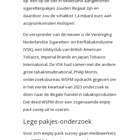
op: een op de vier in Nederland aangetroffen
sigarettenpakjes zouden illegaal zijn en
daardoor zou de schatkist 1,4 miljard euro aan
accijnsinkomsten mislopen.
De verspreider van dit nieuws is de Vereniging
Nederlandse Sigaretten- en Kerftabakindustrie
(VSK), een lobbyclub van British American
Tobacco, Imperial Brands en Japan Tobacco
International. De VSK had samen met die andere
grote tabaksmultinational, Philip Morris,
onderzoeksbureau WSPM opdracht gegeven om
in het vierde kwartaal van 2023 onderzoek te
doen naar de illegale handel in tabaksproducten.
Dat deed WSPM door een zogenaamde
empty
pack survey
uit te voeren.
Lege pakjes-onderzoek
Voor zo’n empty pack survey gaan medewerkers