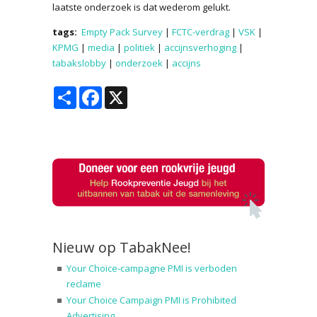
laatste onderzoek is dat wederom gelukt.
tags:
Empty Pack Survey
|
FCTC-verdrag
|
VSK
|
KPMG
|
media
|
politiek
|
accijnsverhoging
|
tabakslobby
|
onderzoek
|
accijns
Share
Facebook
X
Nieuw op TabakNee!
Your Choice-campagne PMI is verboden
reclame
Your Choice Campaign PMI is Prohibited
Advertising