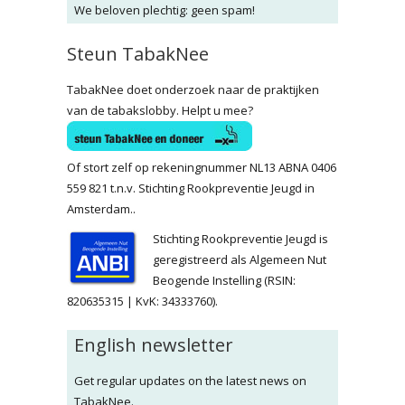
We beloven plechtig: geen spam!
Steun TabakNee
TabakNee doet onderzoek naar de praktijken
van de tabakslobby. Helpt u mee?
Of stort zelf op rekeningnummer NL13 ABNA 0406
559 821 t.n.v. Stichting Rookpreventie Jeugd in
Amsterdam..
Stichting Rookpreventie Jeugd is
geregistreerd als Algemeen Nut
Beogende Instelling (RSIN:
820635315 | KvK: 34333760).
English newsletter
Get regular updates on the latest news on
TabakNee.