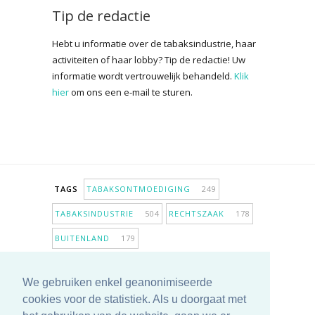
Tip de redactie
Hebt u informatie over de tabaksindustrie, haar
activiteiten of haar lobby? Tip de redactie! Uw
informatie wordt vertrouwelijk behandeld.
Klik
hier
om ons een e-mail te sturen.
TAGS
TABAKSONTMOEDIGING
249
TABAKSINDUSTRIE
504
RECHTSZAAK
178
BUITENLAND
179
INPERKING VERKOOPPUNTEN
98
We gebruiken enkel geanonimiseerde
ANTIROOKBELEID
307
ONDERZOEK
280
cookies voor de statistiek. Als u doorgaat met
MEER TAGS TONEN