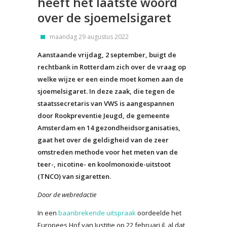
heeft het laatste woord
over de sjoemelsigaret
maandag 29 augustus 2022
Aanstaande vrijdag, 2 september, buigt de
rechtbank in Rotterdam zich over de vraag op
welke wijze er een einde moet komen aan de
sjoemelsigaret. In deze zaak, die tegen de
staatssecretaris van VWS is aangespannen
door Rookpreventie Jeugd, de gemeente
Amsterdam en 14 gezondheidsorganisaties,
gaat het over de geldigheid van de zeer
omstreden methode voor het meten van de
teer-, nicotine- en koolmonoxide-uitstoot
(TNCO) van sigaretten.
Door de webredactie
In een
baanbrekende uitspraak
oordeelde het
Europees Hof van Justitie op 22 februari jl. al dat