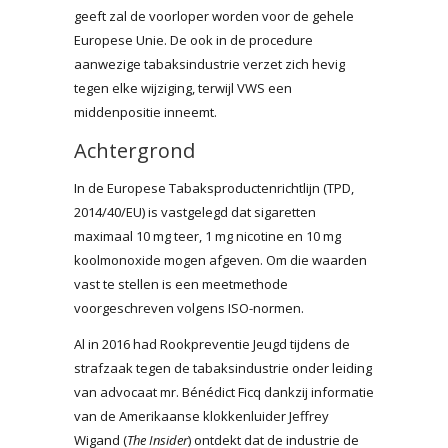
geeft zal de voorloper worden voor de gehele
Europese Unie. De ook in de procedure
aanwezige tabaksindustrie verzet zich hevig
tegen elke wijziging, terwijl VWS een
middenpositie inneemt.
Achtergrond
In de Europese Tabaksproductenrichtlijn (TPD,
2014/40/EU) is vastgelegd dat sigaretten
maximaal 10 mg teer, 1 mg nicotine en 10 mg
koolmonoxide mogen afgeven. Om die waarden
vast te stellen is een meetmethode
voorgeschreven volgens ISO-normen.
Al in 2016 had Rookpreventie Jeugd tijdens de
strafzaak tegen de tabaksindustrie onder leiding
van advocaat mr. Bénédict Ficq dankzij informatie
van de Amerikaanse klokkenluider Jeffrey
Wigand (
The Insider
) ontdekt dat de industrie de