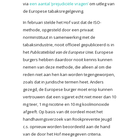
via
een aantal ‘prejudiciële vragen’
om uitleg van
de Europese tabaksregelgeving.
In februari stelde het Hof vast dat de ISO-
methode, opgesteld door een privaat
norminstituut in samenwerking met de
tabaksindustrie, nooit officieel gepubliceerd is in
het
Publicatieblad van de Europese Unie.
Europese
burgers hebben daardoor nooit kennis kunnen
nemen van deze methode, die alleen al om die
reden niet aan hen kan worden tegengeworpen,
zoals dat in juridische termen heet. Anders
gezegd, de Europese burger moet erop kunnen
vertrouwen dat een sigaret echt niet meer dan 10
mg teer, 1 mg nicotine en 10 mg koolmonoxide
afgeeft. Op basis van dit oordeel moet het
handhavingsverzoek van Rookpreventie Jeugd
c.s. opnieuw worden beoordeeld aan de hand
van de door het Hof meegegeven criteria.