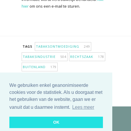
hier
om ons een e-mail te sturen.
TAGS
TABAKSONTMOEDIGING
249
TABAKSINDUSTRIE
504
RECHTSZAAK
178
BUITENLAND
179
INPERKING VERKOOPPUNTEN
98
We gebruiken enkel geanonimiseerde
ANTIROOKBELEID
307
ONDERZOEK
280
cookies voor de statistiek. Als u doorgaat met
MEER TAGS TONEN
het gebruiken van de website, gaan we er
vanuit dat u daarmee instemt.
Lees meer
Copyright © 2025 TabakNee - Rookpreventie Jeugd
OK