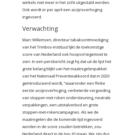
winkels niet meer in het zicht uitgestald worden.
Ook wordt er per april een accijnsverhoging
ingevoerd.
Verwachting
Marc Willemsen, directeur tabaksontmoediging
van het Trimbos-instituut lijkt de toekomstige
score van Nederland ook hoopvol tegemoet te
zien. In een persbericht zegt hij dat uit de lijst het
grote belang blijkt van het maatregelenpakket
van het Nationaal Preventieakkoord dat in 2020
geïntroduceerd wordt, “waaronder een flinke
eerste accijnsverhoging, verbeterde vergoeding
van stoppen met roken ondersteuning, neutrale
verpakkingen, een uitstalverbod en grote
stoppen-met-rokencampagnes. Als we de
maatregelen die de komende tijd ingevoerd
worden in de score zouden betrekken, zou
Nederland direct in de top-10 staan. We zijn dus