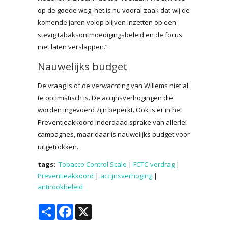
op de goede weg: het is nu vooral zaak dat wij de
komende jaren volop blijven inzetten op een
stevig tabaksontmoedigingsbeleid en de focus
niet laten verslappen.”
Nauwelijks budget
De vraag is of de verwachting van Willems niet al
te optimistisch is. De accijnsverhogingen die
worden ingevoerd zijn beperkt. Ook is er in het
Preventieakkoord inderdaad sprake van allerlei
campagnes, maar daar is nauwelijks budget voor
uitgetrokken.
tags:
Tobacco Control Scale
|
FCTC-verdrag
|
Preventieakkoord
|
accijnsverhoging
|
antirookbeleid
Share
Facebook
X