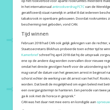
op het rookverbod voor aparte rookruimtes meerdere mal
In het internationaal
antirookverdrag FCTC
van de Wereldge
geratificeerd) staat namelijk in artikel 8 dat iedereen be
tabaksrook in openbare gebouwen. Doordat rookruimtes zi
bescherming niet geboden, vond CAN.
Tijd winnen
Februari 2018 had CAN ook gelijk gekregen van de rechter, 
Staatssecretaris Blokhuis probeerde toen echter tijd te win
Kamerbrief
schreef hij april 2018 dat hij de uitspraak zorg
ene op de andere dag worden overvallen door nieuwe regel
omdat het directe gevolgen heeft voor de uitzondering op 
mag vanaf de datum van het gewezen arrest in beginsel na
schorst echter de werking van dit arrest van het hof. Rookr
worden. Dat biedt de mogelijkheid om eigen beleid met betr
een overgangstermijn te hanteren. Een periode van twee j
ga ik ook met de horeca in gesprek.”
CAN was het daar niet mee eens en kondigde aan
opnieuw 