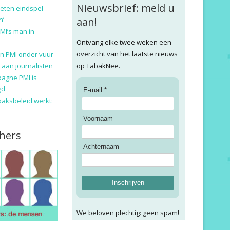
Nieuwsbrief: meld u
eten eindspel
n’
aan!
MI’s man in
Ontvang elke twee weken een
overzicht van het laatste nieuws
n PMI onder vuur
 aan journalisten
op TabakNee.
pagne PMI is
gd
E-mail *
baksbeleid werkt:
Voornaam
hers
Achternaam
Inschrijven
We beloven plechtig: geen spam!