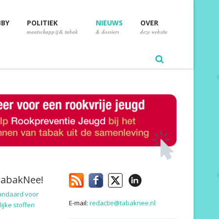
BBY
POLITIEK
NIEUWS
OVER
maatschappij & tabak
& dossiers
deze website
TabakNee!
andaard voor
E-mail:
redactie@tabaknee.nl
ijke stoffen