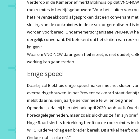
Verderop in de Kamerbrief merkt Blokhuis op dat VNO-NCW d
rookruimtes in bedrijfsgebouwen: “Voor het sluiten van roo
het Preventieakkoord afgesproken dat een convenant met h
sluiting van de rookruimtes in deze sector gerealiseerd is 
worden voorbereid. Ondernemersorganisatie VNO-NCW heeft 
dergelijk convenant. Dit betekent dat het sluiten van rookr
krijgen.”
Waarom VNO-NCW daar geen heil in ziet, is niet duidelijk. Bl
werking kan gaan treden.
Enige spoed
Daarbij zal Blokhuis enige spoed maken met het sluiten van
overheidsgebouwen. In het Preventieakkoord staat dat hij 
meldt daar nu een jaartje eerder mee te willen beginnen.
Opmerkelijk dat hij hier niet ook april 2020 aanhoudt. Ove
horecagelegenheden, maar zoals Blokhuis zelf in zijn brie
Hoge Raad slechts betrekking heeft op de rookruimtes in de 
WHO Kaderverdrag een breder bereik. Dit artikel heeft o
(‘indoor public places’).”