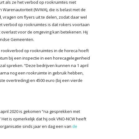
rt als ze het verbod op rookruimtes niet
Warenautoriteit (NVWA), die is belast met de
ragen om flyers uit te delen, zodat daar wel
t verbod op rookruimtes is dat rokers voortaan
it overlast voor de omgeving kan betekenen. Hij
landse Gemeenten.
t rookverbod op rookruimtes in de horeca hoeft
atum bij een inspectie in een horecagelegenheid
al spreken. “Deze bedrijven kunnen na 1 april
daarna nog een rookruimte in gebruik hebben,
e overtreding) en 4500 euro (bij een vierde
an april 2020 is gekomen “na gesprekken met
Het is opmerkelijk dat hij ook VNO-NCW heeft
organisatie sinds jaar en dag een van
de