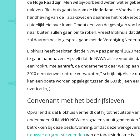
de Hoge Raad zijn. Men wil bijvoorbeeld weten wat er gebeu
naleven. Blokhuis gaat daarom de Nederlandse Voedsel- en 
handhaving van de Tabakswet en daarmee het rookverbod, v
duidelijkheid over komt. Omdat een van de gevolgen van he
naar buiten zullen gaan om te roken, vreest Blokhuis dat d
zal daarom ook in gesprek gaan met de Vereniging Neder
Blokhuis heeft besloten dat de NVWA pas per april 2020 he
te gaan handhaven. Hij stelt dat de NVWA als ze voor die d
een rookruimte aantreft, de ondernemers daar wel op aan z
2020 een nieuwe controle verwachten,” schrijft hij. Als ze 
kan een boete worden opgelegd tussen de 600 (bij een eerst
overtreding).
Convenant met het bedrijfsleven
Opvallend is dat Blokhuis vermeldt dat hij tot het uitstel v
onder meer KHN, VNO-NCW en signalen vanuit gemeenten.” 
betrokken bij deze besluitvorming, omdat deze werkgevers
trouwste en grootste vrienden
van de tabaksindustrie is.