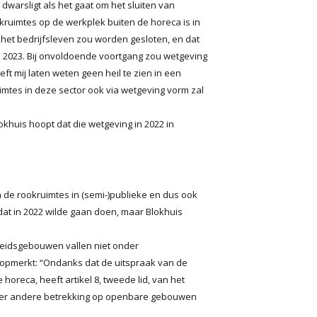
warsligt als het gaat om het sluiten van
kruimtes op de werkplek buiten de horeca is in
et bedrijfsleven zou worden gesloten, en dat
in 2023. Bij onvoldoende voortgang zou wetgeving
mij laten weten geen heil te zien in een
uimtes in deze sector ook via wetgeving vorm zal
okhuis hoopt dat die wetgeving in 2022 in
 de rookruimtes in (semi-)publieke en dus ook
dat in 2022 wilde gaan doen, maar Blokhuis
rheidsgebouwen vallen niet onder
f opmerkt: “Ondanks dat de uitspraak van de
horeca, heeft artikel 8, tweede lid, van het
nder andere betrekking op openbare gebouwen