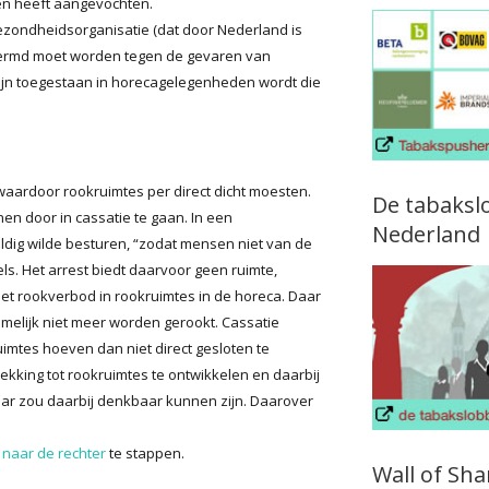
en heeft aangevochten.
zondheidsorganisatie (dat door Nederland is
schermd moet worden tegen de gevaren van
jn toegestaan in horecagelegenheden wordt die
waardoor rookruimtes per direct dicht moesten.
De tabaksl
nen door in cassatie te gaan. In een
Nederland
vuldig wilde besturen, “zodat mensen niet van de
s. Het arrest biedt daarvoor geen ruimte,
het rookverbod in rookruimtes in de horeca. Daar
melijk niet meer worden gerookt. Cassatie
uimtes hoeven dan niet direct gesloten te
ekking tot rookruimtes te ontwikkelen en daarbij
aar zou daarbij denkbaar kunnen zijn. Daarover
naar de rechter
te stappen.
Wall of Sh