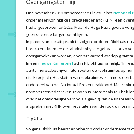
Overgangstermijn
Eind november 2018 presenteerde Blokhuis het
Nationaal 
onder meer Koninklijke Horeca Nederland (KHN), een overga
had afgesproken tot 2022. Maar de Hoge Raad gooide vorig
geen seconde langer openblijven.
In plaats van die uitspraak te volgen, probeert Blokhuis n
horeca en daarmee de tabakslobby, die gebaat is bij zo vee
doorgerookt kan worden, door het verbod voorlopig niet t
In een
nieuwe Kamerbrief
schrijft Blokhuis namelijk: “In r
aantal horecabedrijven laten weten de rookruimtes op hun te
die ik toejuich. Het sluiten van rookruimtes is immers een b
onderdeel van het Nationaal Preventieakkoord. Met rookrui
norm versterkt dat roken gewoon is. Maar zoals ik u heb la
over het onmiddellijke verbod als gevolg van de uitspraak 
afspraken met KHN over het sluiten van de rookruimtes in d
Flyers
Volgens Blokhuis heerst er onbegrip onder ondernemers o