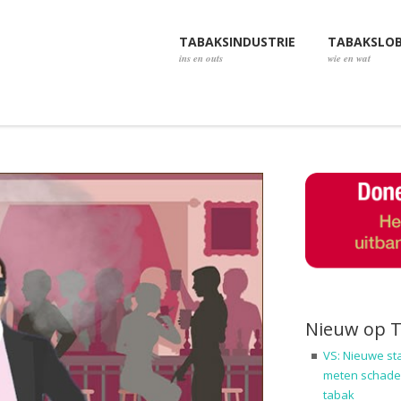
TABAKSINDUSTRIE
TABAKSLO
ins en outs
wie en wat
Nieuw op 
VS: Nieuwe st
meten schadel
tabak