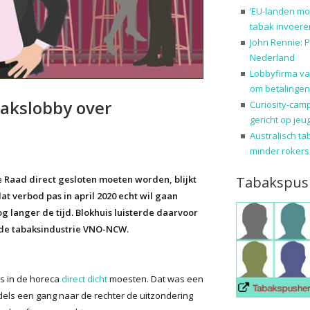
‘EU-landen mo
tabak invoere
John Rennie: P
Nederland
Lobbyfirma va
om betalingen
bakslobby over
Curiosity-cam
gericht op jeu
Australisch ta
minder rokers
Tabakspus
 Raad direct gesloten moeten worden, blijkt
dat verbod pas in april 2020 echt wil gaan
langer de tijd. Blokhuis luisterde daarvoor
 de tabaksindustrie VNO-NCW.
s in de horeca
direct dicht
moesten. Dat was een
dels een gang naar de rechter de uitzondering