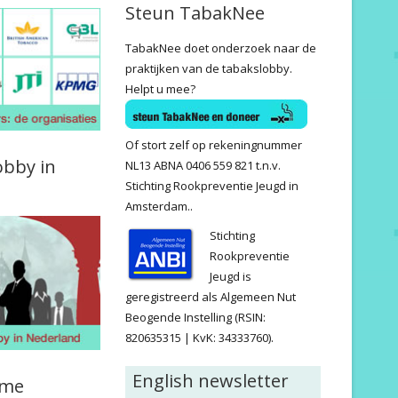
Steun TabakNee
TabakNee doet onderzoek naar de
praktijken van de tabakslobby.
Helpt u mee?
Of stort zelf op rekeningnummer
obby in
NL13 ABNA 0406 559 821 t.n.v.
Stichting Rookpreventie Jeugd in
Amsterdam..
Stichting
Rookpreventie
Jeugd is
geregistreerd als Algemeen Nut
Beogende Instelling (RSIN:
820635315 | KvK: 34333760).
English newsletter
ame