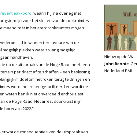
Preventieakkoord
, waarin hij, na overleg met
ngstermijn voor het sluiten van de rookruimtes
e maand roet in het eten: rookruimtes mogen
u wederom tijd te winnen ten faveure van de
l mogelijk plekken waar zo lang mogelijk
Nieuw op de Wall
e gaan handhaven.
John Rennie
, Ge
eactie op de uitspraak van de Hoge Raad heeft een
Nederland PMI
rrein per direct af te schaffen – een beslissing
elangrijk middel om het roken terug te dringen en
mtes wordt het roken gefaciliteerd en wordt de
ten weten ben ik niet onverdeeld enthousiast
van de Hoge Raad. Het arrest doorkruist mijn
e horeca in 2022.”
ver wat de consequenties van de uitspraak van